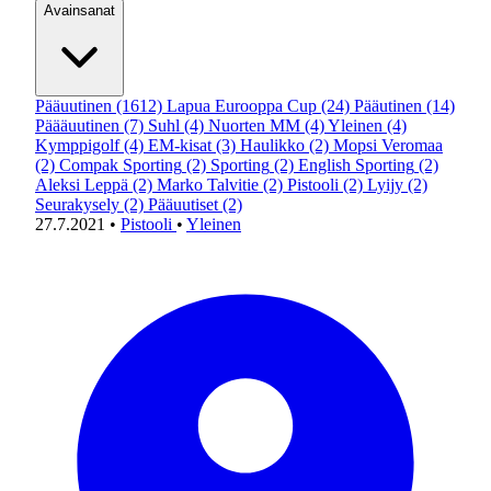
Avainsanat
Pääuutinen
(1612)
Lapua Eurooppa Cup
(24)
Pääutinen
(14)
Päääuutinen
(7)
Suhl
(4)
Nuorten MM
(4)
Yleinen
(4)
Kymppigolf
(4)
EM-kisat
(3)
Haulikko
(2)
Mopsi Veromaa
(2)
Compak Sporting
(2)
Sporting
(2)
English Sporting
(2)
Aleksi Leppä
(2)
Marko Talvitie
(2)
Pistooli
(2)
Lyijy
(2)
Seurakysely
(2)
Pääuutiset
(2)
27.7.2021
•
Pistooli
•
Yleinen