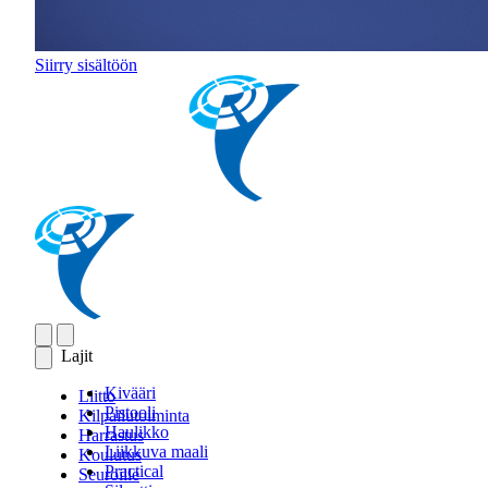
Siirry sisältöön
Lajit
Kivääri
Liitto
Pistooli
Kilpailutoiminta
Haulikko
Harrastus
Liikkuva maali
Koulutus
Practical
Seuroille