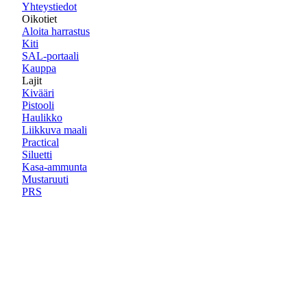
Yhteystiedot
Oikotiet
Aloita harrastus
Kiti
SAL-portaali
Kauppa
Lajit
Kivääri
Pistooli
Haulikko
Liikkuva maali
Practical
Siluetti
Kasa-ammunta
Mustaruuti
PRS