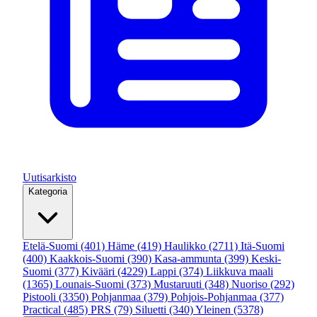
Uutisarkisto
Kategoria
Etelä-Suomi
(401)
Häme
(419)
Haulikko
(2711)
Itä-Suomi
(400)
Kaakkois-Suomi
(390)
Kasa-ammunta
(399)
Keski-
Suomi
(377)
Kivääri
(4229)
Lappi
(374)
Liikkuva maali
(1365)
Lounais-Suomi
(373)
Mustaruuti
(348)
Nuoriso
(292)
Pistooli
(3350)
Pohjanmaa
(379)
Pohjois-Pohjanmaa
(377)
Practical
(485)
PRS
(79)
Siluetti
(340)
Yleinen
(5378)