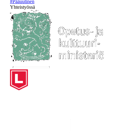
#Pääuutinen
Yhteistyössä