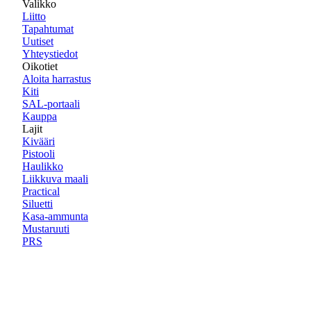
Valikko
Liitto
Tapahtumat
Uutiset
Yhteystiedot
Oikotiet
Aloita harrastus
Kiti
SAL-portaali
Kauppa
Lajit
Kivääri
Pistooli
Haulikko
Liikkuva maali
Practical
Siluetti
Kasa-ammunta
Mustaruuti
PRS