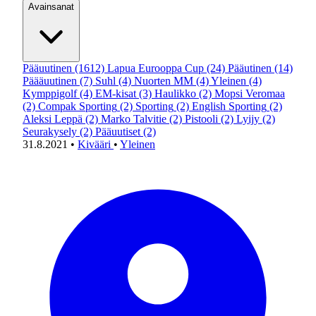
Avainsanat
Pääuutinen
(1612)
Lapua Eurooppa Cup
(24)
Pääutinen
(14)
Päääuutinen
(7)
Suhl
(4)
Nuorten MM
(4)
Yleinen
(4)
Kymppigolf
(4)
EM-kisat
(3)
Haulikko
(2)
Mopsi Veromaa
(2)
Compak Sporting
(2)
Sporting
(2)
English Sporting
(2)
Aleksi Leppä
(2)
Marko Talvitie
(2)
Pistooli
(2)
Lyijy
(2)
Seurakysely
(2)
Pääuutiset
(2)
31.8.2021
•
Kivääri
•
Yleinen