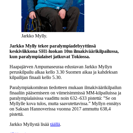
Jarkko Mylly.
Jarkko Mylly tekee paralympiadebyyttinsä
keskiviikkona SH1-luokan 10m ilmakiväärikilpailussa,
kun paralympialaiset jatkuvat Tokiossa.
Haapajärven Ampumaseuraa edustavan Jarkko Myllyn
peruskilpailu alkaa kello 3.30 Suomen aikaa ja kahdeksan
kilpailijan finaali kello 5.30.
Paralympiakomitean tiedotteen mukaan ilmakiväärikilpailun
finaaliin pääsemiseen on viimeisimmissä MM-kilpailuissa ja
paralympialaisissa vaadittu noin 632–633 pistettä: ”Se on
Myllylle kova tulos, mutta saavutettavissa.” Myllyn ennätys
on Saksan Hannoverissa vuonna 2017 ammuttu 638,4
pistettä.
Jarkko Myllystä lisää
täällä
.