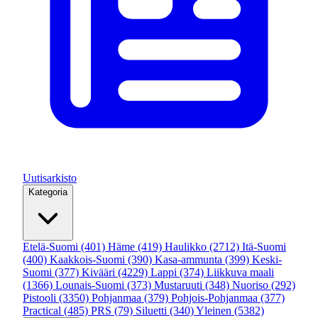
Uutisarkisto
Kategoria
Etelä-Suomi
(401)
Häme
(419)
Haulikko
(2712)
Itä-Suomi
(400)
Kaakkois-Suomi
(390)
Kasa-ammunta
(399)
Keski-
Suomi
(377)
Kivääri
(4229)
Lappi
(374)
Liikkuva maali
(1366)
Lounais-Suomi
(373)
Mustaruuti
(348)
Nuoriso
(292)
Pistooli
(3350)
Pohjanmaa
(379)
Pohjois-Pohjanmaa
(377)
Practical
(485)
PRS
(79)
Siluetti
(340)
Yleinen
(5382)