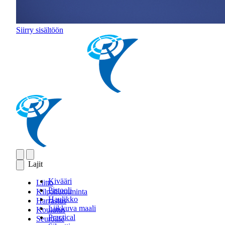
Siirry sisältöön
Lajit
Kivääri
Liitto
Pistooli
Kilpailutoiminta
Haulikko
Harrastus
Liikkuva maali
Koulutus
Practical
Seuroille