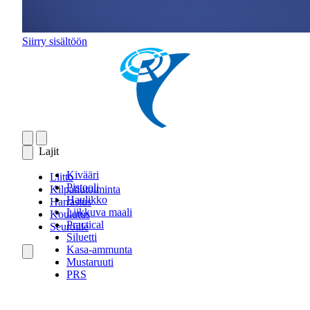
Siirry sisältöön
Lajit
Kivääri
Liitto
Pistooli
Kilpailutoiminta
Haulikko
Harrastus
Liikkuva maali
Koulutus
Practical
Seuroille
Siluetti
Kasa-ammunta
Mustaruuti
PRS