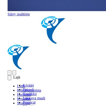
Siirry sisältöön
Lajit
Kivääri
Liitto
Pistooli
Kilpailutoiminta
Haulikko
Harrastus
Liikkuva maali
Koulutus
Practical
Seuroille