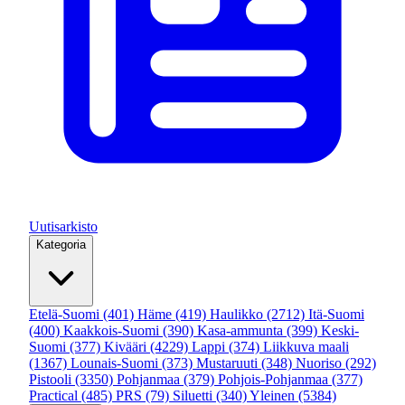
Uutisarkisto
Kategoria
Etelä-Suomi
(401)
Häme
(419)
Haulikko
(2712)
Itä-Suomi
(400)
Kaakkois-Suomi
(390)
Kasa-ammunta
(399)
Keski-
Suomi
(377)
Kivääri
(4229)
Lappi
(374)
Liikkuva maali
(1367)
Lounais-Suomi
(373)
Mustaruuti
(348)
Nuoriso
(292)
Pistooli
(3350)
Pohjanmaa
(379)
Pohjois-Pohjanmaa
(377)
Practical
(485)
PRS
(79)
Siluetti
(340)
Yleinen
(5384)