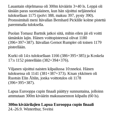
Lauantain ohjelmassa oli 300m kiväärin 3×40 ls. Leppä oli
tänään paras suomalainen, kun hän sijoittui neljänneksi
tuloksellaan 1175 (polvi 388, makuu 397, pysty 390).
Pronssimitali meni Itävallan Bernhard Picklille kolme pistettä
paremmalla tuloksella.
Puolan Tomasz Bartnik jatkoi siitä, mihin eilen jäi eli voitti
tämänkin lajin. Hänen voittopisteensä olivat 1180
(396+397+387). Itävallan Gernot Rumpler oli toinen 1179
pisteellään.
Kurki oli 14:s tuloksellaan 1166 (386+395+385) ja Koskela
17:s 1152 pisteellään (382+394+376).
Viljanen sijoittui naisten kilpailussa 10:nneksi. Hänen
tuloksensa oli 1141 (381+387+373). Kisan ykkönen oli
Ruotsin Elin Åhlin, jonka voittotulos oli 1178
(396+395+387).
Lapua Eurooppa cupin finaali päättyy sunnuntaina, jolloinn
ammutaan 300m kiväärin makuuasennon kilpailu (60 ls).
300m kiväärilajien Lapua Eurooppa cupin finaali
24.-26.9. Winterthur, Sveitsi