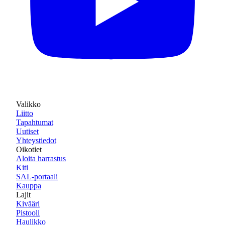
Valikko
Liitto
Tapahtumat
Uutiset
Yhteystiedot
Oikotiet
Aloita harrastus
Kiti
SAL-portaali
Kauppa
Lajit
Kivääri
Pistooli
Haulikko