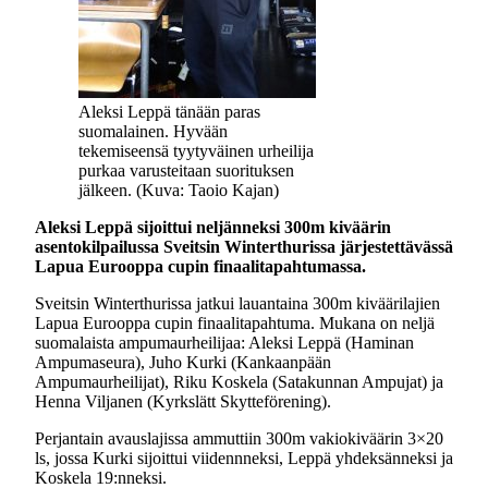
Aleksi Leppä tänään paras
suomalainen. Hyvään
tekemiseensä tyytyväinen urheilija
purkaa varusteitaan suorituksen
jälkeen. (Kuva: Taoio Kajan)
Aleksi Leppä sijoittui neljänneksi 300m kiväärin
asentokilpailussa Sveitsin Winterthurissa järjestettävässä
Lapua Eurooppa cupin finaalitapahtumassa.
Sveitsin Winterthurissa jatkui lauantaina 300m kiväärilajien
Lapua Eurooppa cupin finaalitapahtuma. Mukana on neljä
suomalaista ampumaurheilijaa: Aleksi Leppä (Haminan
Ampumaseura), Juho Kurki (Kankaanpään
Ampumaurheilijat), Riku Koskela (Satakunnan Ampujat) ja
Henna Viljanen (Kyrkslätt Skytteförening).
Perjantain avauslajissa ammuttiin 300m vakiokiväärin 3×20
ls, jossa Kurki sijoittui viidennneksi, Leppä yhdeksänneksi ja
Koskela 19:nneksi.