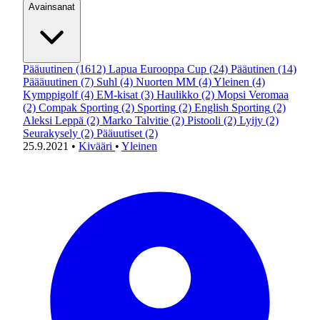
Avainsanat
Pääuutinen
(1612)
Lapua Eurooppa Cup
(24)
Pääutinen
(14)
Päääuutinen
(7)
Suhl
(4)
Nuorten MM
(4)
Yleinen
(4)
Kymppigolf
(4)
EM-kisat
(3)
Haulikko
(2)
Mopsi Veromaa
(2)
Compak Sporting
(2)
Sporting
(2)
English Sporting
(2)
Aleksi Leppä
(2)
Marko Talvitie
(2)
Pistooli
(2)
Lyijy
(2)
Seurakysely
(2)
Pääuutiset
(2)
25.9.2021
•
Kivääri
•
Yleinen