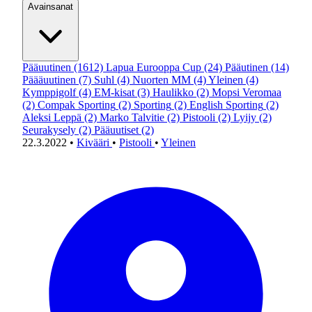
Avainsanat
Pääuutinen
(1612)
Lapua Eurooppa Cup
(24)
Pääutinen
(14)
Päääuutinen
(7)
Suhl
(4)
Nuorten MM
(4)
Yleinen
(4)
Kymppigolf
(4)
EM-kisat
(3)
Haulikko
(2)
Mopsi Veromaa
(2)
Compak Sporting
(2)
Sporting
(2)
English Sporting
(2)
Aleksi Leppä
(2)
Marko Talvitie
(2)
Pistooli
(2)
Lyijy
(2)
Seurakysely
(2)
Pääuutiset
(2)
22.3.2022
•
Kivääri
•
Pistooli
•
Yleinen