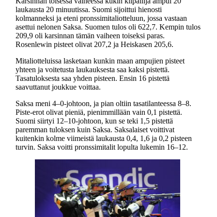
Karsinnan toisessa vaiheessa kukin kilpailija ampui 20
laukausta 20 minuutissa. Suomi sijoittui hienosti
kolmanneksi ja eteni pronssimitaliotteluun, jossa vastaan
asettui nelonen Saksa. Suomen tulos oli 622,7. Kempin tulos
209,9 oli karsinnan tämän vaiheen toiseksi paras.
Rosenlewin pisteet olivat 207,2 ja Heiskasen 205,6.
Mitaliotteluissa lasketaan kunkin maan ampujien pisteet
yhteen ja voitetusta laukauksesta saa kaksi pistettä.
Tasatuloksesta saa yhden pisteen. Ensin 16 pistettä
saavuttanut joukkue voittaa.
Saksa meni 4–0-johtoon, ja pian oltiin tasatilanteessa 8–8.
Piste-erot olivat pieniä, pienimmillään vain 0,1 pistettä.
Suomi siirtyi 12–10-johtoon, kun se teki 1,5 pistettä
paremman tuloksen kuin Saksa. Saksalaiset voittivat
kuitenkin kolme viimeistä laukausta 0,4, 1,6 ja 0,2 pisteen
turvin. Saksa voitti pronssimitalit lopulta lukemin 16–12.