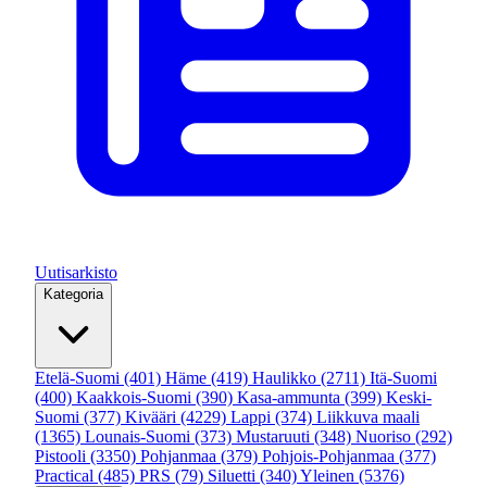
Uutisarkisto
Kategoria
Etelä-Suomi
(401)
Häme
(419)
Haulikko
(2711)
Itä-Suomi
(400)
Kaakkois-Suomi
(390)
Kasa-ammunta
(399)
Keski-
Suomi
(377)
Kivääri
(4229)
Lappi
(374)
Liikkuva maali
(1365)
Lounais-Suomi
(373)
Mustaruuti
(348)
Nuoriso
(292)
Pistooli
(3350)
Pohjanmaa
(379)
Pohjois-Pohjanmaa
(377)
Practical
(485)
PRS
(79)
Siluetti
(340)
Yleinen
(5376)