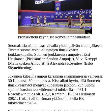
Pronssiottelu käynnissä komealla finaaliradalla.
Suomalaisia nähtiin taas viivalla yhden päivän tauon jälkeen.
Tiistain suomalaislaji oli tyttöjen ilmakiväärin
joukkuekilpailu. Suomen joukkueessa ampuivat Essi
Heiskanen (Pieksämäen Seudun Ampujat), Viivi Kemppi
(Myllykosken Ampujat) ja Alexandra Rosenlew (Esbo
Skytteförening).
Jokainen kilpailija ampui karsinnan ensimmäisessä vaiheessa
30 laukausta 30 minuutissa. Kisa alkoi hyvin, sillä Suomen
ilmakivääritytöt menivät kilpailussa jatkoon, kun Suomi
sijoittui karsinnassa viidenneksi tuloksellaan 931,1.
Rosenlewin tulos oli 312,7, Kempin 310,3 ja Heiskasen
308,1. Unkari oli karsinnan ykkönen uudella EE-
tuloksellaan 943,4.