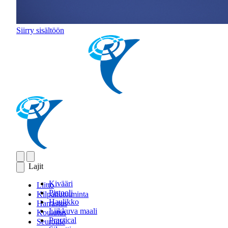
Siirry sisältöön
Lajit
Kivääri
Liitto
Pistooli
Kilpailutoiminta
Haulikko
Harrastus
Liikkuva maali
Koulutus
Practical
Seuroille