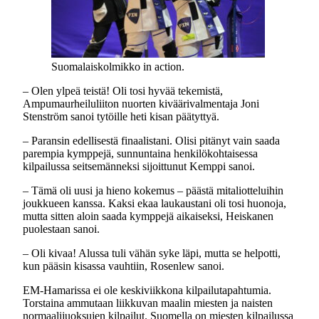
Suomalaiskolmikko in action.
– Olen ylpeä teistä! Oli tosi hyvää tekemistä,
Ampumaurheiluliiton nuorten kiväärivalmentaja Joni
Stenström sanoi tytöille heti kisan päätyttyä.
– Paransin edellisestä finaalistani. Olisi pitänyt vain saada
parempia kymppejä, sunnuntaina henkilökohtaisessa
kilpailussa seitsemänneksi sijoittunut Kemppi sanoi.
– Tämä oli uusi ja hieno kokemus – päästä mitaliotteluihin
joukkueen kanssa. Kaksi ekaa laukaustani oli tosi huonoja,
mutta sitten aloin saada kymppejä aikaiseksi, Heiskanen
puolestaan sanoi.
– Oli kivaa! Alussa tuli vähän syke läpi, mutta se helpotti,
kun pääsin kisassa vauhtiin, Rosenlew sanoi.
EM-Hamarissa ei ole keskiviikkona kilpailutapahtumia.
Torstaina ammutaan liikkuvan maalin miesten ja naisten
normaalijuoksujen kilpailut. Suomella on miesten kilpailussa