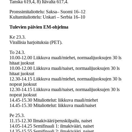
Tanska 619,4, 8) Itävalta 617,4.
Pronssimitaliottelu: Saksa– Suomi 16–12
Kultamitaliottelu: Unkari – Serbia 16–10
Tulevien päivien EM-ohjelma
Ke 23.3.
Virallisia harjoituksia (PET).
To 24.3.
10.00-12.00 Liikkuva maali/miehet, normaalijuoksujen 30 ls
hitaat juoksut
10.00-12.00 Liikkuva maali/naiset, normaalijuoksujen 30 ls
hitaat juoksut
12.30-14.15 Liikkuva maali/miehet, normaalijuoksujen 30 ls
nopeat juoksut
12.30-14.15 Liikkuva maali/naiset, normaalijuoksujen 30 ls
nopeat juoksut
14.45-15.30 Mitaliottelut: liikkuva maali/miehet
14.45-15.30 Mitaliottelut: liikkuva maali/naiset
Pe 25.3.
11.15-12.30 Ilmakivääri/peruskilpailu, naiset
14.05-14.25 Semifinaali 1: ilmakivääri, naiset
14.35-15.55 Semifinaali 2: ilmakivääri, naiset