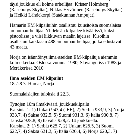
täysi joukkue eli kolme urheilijaa: Krister Holmberg
(Raseborgs Skyttar), Niklas Hyvärinen (Raseborgs Skyttar)
ja Heikki Lähdekorpi (Satakunnan Ampujat).
Hamarin EM-kilpailuihin osallistuu kuusitoista suomalaista
ampumaurheilijaa. Yhdeksän kilpailee kiväärissä, kaksi
pistoolissa ja viisi liikkuvan maalin lajeissa. Kisoihin
osallistuu kaikkiaan 488 ampumaurheilijaa, jotka edustavat
43 maata.
Norja on isännöinyt ilma-aseiden EM-kilpailuja aiemmin
kolme kertaa: Oslossa vuonna 1980, Stavangerissa 1988 ja
Meråkerissa 2010.
Ilma-aseiden EM-kilpailut
18.-28.3. Hamar, Norja
Suomalaislajien tuloksia ti 22.3.
Tyttöjen 10m ilmakivääri, joukkuekilpailu
Karsinta 1: 1) Unkari 943,4 (JEE), 2) Serbia 933,9, 3) Norja
933,7, 4) Saksa 932,5, 5) Suomi 931,3, 6) Italia 930,8, 7)
Tanska 928,8, 8) Itävalta 928,2. 14 joukkuetta.
Karsinta 2: 1) Serbia 625,7, 2) Unkari 625,5, 3) Suomi
622,7, 4) Saksa 621,2, 5) Italia 620,4, 6) Norja 620,3, 7)