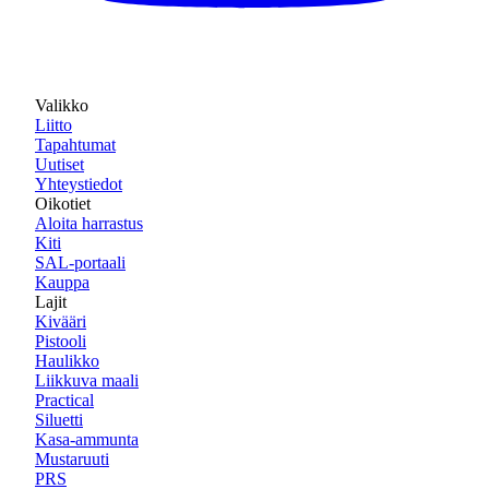
Valikko
Liitto
Tapahtumat
Uutiset
Yhteystiedot
Oikotiet
Aloita harrastus
Kiti
SAL-portaali
Kauppa
Lajit
Kivääri
Pistooli
Haulikko
Liikkuva maali
Practical
Siluetti
Kasa-ammunta
Mustaruuti
PRS