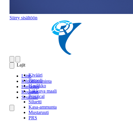
Siirry sisältöön
Lajit
Kivääri
Liitto
Pistooli
Kilpailutoiminta
Haulikko
Harrastus
Liikkuva maali
Koulutus
Practical
Seuroille
Siluetti
Kasa-ammunta
Mustaruuti
PRS