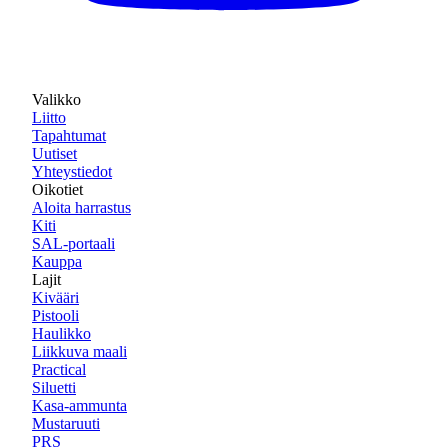
Valikko
Liitto
Tapahtumat
Uutiset
Yhteystiedot
Oikotiet
Aloita harrastus
Kiti
SAL-portaali
Kauppa
Lajit
Kivääri
Pistooli
Haulikko
Liikkuva maali
Practical
Siluetti
Kasa-ammunta
Mustaruuti
PRS