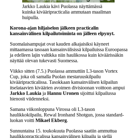
Jarkko Laukia kävi Puolassa näyttämässä
kuinka kivääripracticalia ammutaan maailman
huipulla.
Korona-ajan hiljaiselon jälkeen practicalin
kansainvälinen kilpailutoiminta on jälleen elpynyt.
Suomalaisampujat ovat kauden alkajaisiksi käyneet
mittaamassa tasoaan kansainvälisissä kilpailuissa Euroopassa
ja edelleen lajin valtikka niin haulikossa kuin kiväärissäkin
näyttää olevan tukevasti Suomessa.
Viikko sitten (7.5.) Puolassa ammuttiin L3-tason Vortex
Cup, joka oli samalla Puolan mestaruuskilpailu
kivääripracticalissa. Tasokkaan kansainvälisen kilpailun
itselataavien kiväärien avoimen divisioonan voittoon ampui
Jarkko Laukia
ja
Hannu Uronen
sijoittui kilpailussa
hienosti viidenneksi.
Samana viikonloppuna Virossa oli L3-tason
haulikkokilpailu, Rewal Ironhand Shotgun, jossa standard-
luokan voitti
Mikael Ekberg
.
Sunnuntaina 15. toukokuuta Puolassa saatiin ammuttua
haulikkopracticalissa kansainvälinen kilpailu ja siellä