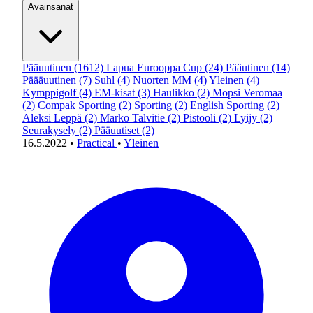
Avainsanat
Pääuutinen
(1612)
Lapua Eurooppa Cup
(24)
Pääutinen
(14)
Päääuutinen
(7)
Suhl
(4)
Nuorten MM
(4)
Yleinen
(4)
Kymppigolf
(4)
EM-kisat
(3)
Haulikko
(2)
Mopsi Veromaa
(2)
Compak Sporting
(2)
Sporting
(2)
English Sporting
(2)
Aleksi Leppä
(2)
Marko Talvitie
(2)
Pistooli
(2)
Lyijy
(2)
Seurakysely
(2)
Pääuutiset
(2)
16.5.2022
•
Practical
•
Yleinen