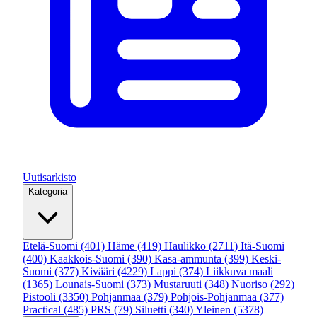
Uutisarkisto
Kategoria
Etelä-Suomi
(401)
Häme
(419)
Haulikko
(2711)
Itä-Suomi
(400)
Kaakkois-Suomi
(390)
Kasa-ammunta
(399)
Keski-
Suomi
(377)
Kivääri
(4229)
Lappi
(374)
Liikkuva maali
(1365)
Lounais-Suomi
(373)
Mustaruuti
(348)
Nuoriso
(292)
Pistooli
(3350)
Pohjanmaa
(379)
Pohjois-Pohjanmaa
(377)
Practical
(485)
PRS
(79)
Siluetti
(340)
Yleinen
(5378)