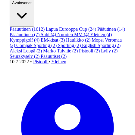
Avainsanat
Pääuutinen
(1612)
Lapua Eurooppa Cup
(24)
Pääutinen
(14)
Päääuutinen
(7)
Suhl
(4)
Nuorten MM
(4)
Yleinen
(4)
Kymppigolf
(4)
EM-kisat
(3)
Haulikko
(2)
Mopsi Veromaa
(2)
Compak Sporting
(2)
Sporting
(2)
English Sporting
(2)
Aleksi Leppä
(2)
Marko Talvitie
(2)
Pistooli
(2)
Lyijy
(2)
Seurakysely
(2)
Pääuutiset
(2)
10.7.2022
•
Pistooli
•
Yleinen