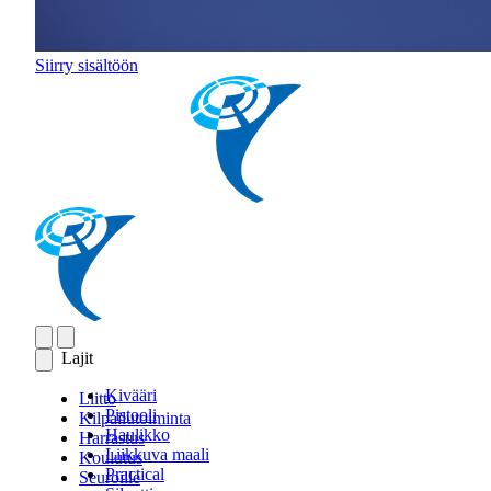
Siirry sisältöön
Lajit
Kivääri
Liitto
Pistooli
Kilpailutoiminta
Haulikko
Harrastus
Liikkuva maali
Koulutus
Practical
Seuroille