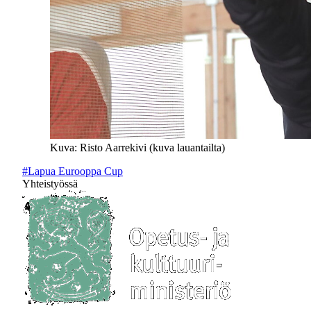
Kuva: Risto Aarrekivi (kuva lauantailta)
#Lapua Eurooppa Cup
Yhteistyössä