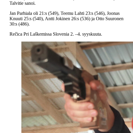
Talvitie sanoi.
Jan Parhiala oli 21:s (549), Teemu Lahti 23:s (546), Joonas
Knuuti 25:s (540), Antti Jokinen 26:s (536) ja Otto Suuronen
30:s (486).
Rečica Pri Laškemissa Slovenia 2. –4. syyskuuta.