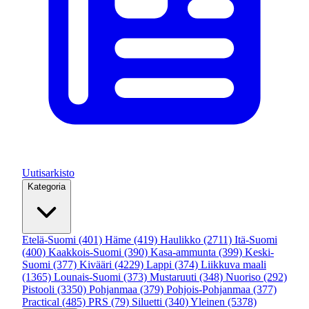
Uutisarkisto
Kategoria
Etelä-Suomi
(401)
Häme
(419)
Haulikko
(2711)
Itä-Suomi
(400)
Kaakkois-Suomi
(390)
Kasa-ammunta
(399)
Keski-
Suomi
(377)
Kivääri
(4229)
Lappi
(374)
Liikkuva maali
(1365)
Lounais-Suomi
(373)
Mustaruuti
(348)
Nuoriso
(292)
Pistooli
(3350)
Pohjanmaa
(379)
Pohjois-Pohjanmaa
(377)
Practical
(485)
PRS
(79)
Siluetti
(340)
Yleinen
(5378)