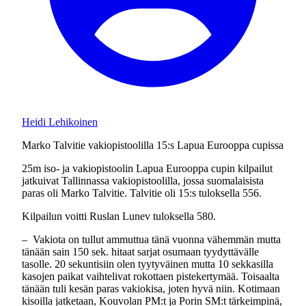
Heidi Lehikoinen
Marko Talvitie vakiopistoolilla 15:s Lapua Eurooppa cupissa
25m iso- ja vakiopistoolin Lapua Eurooppa cupin kilpailut
jatkuivat Tallinnassa vakiopistoolilla, jossa suomalaisista
paras oli Marko Talvitie. Talvitie oli 15:s tuloksella 556.
Kilpailun voitti Ruslan Lunev tuloksella 580.
– Vakiota on tullut ammuttua tänä vuonna vähemmän mutta
tänään sain 150 sek. hitaat sarjat osumaan tyydyttävälle
tasolle. 20 sekuntisiin olen tyytyväinen mutta 10 sekkasilla
kasojen paikat vaihtelivat rokottaen pistekertymää. Toisaalta
tänään tuli kesän paras vakiokisa, joten hyvä niin. Kotimaan
kisoilla jatketaan, Kouvolan PM:t ja Porin SM:t tärkeimpinä,