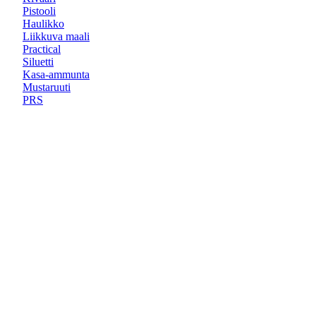
Pistooli
Haulikko
Liikkuva maali
Practical
Siluetti
Kasa-ammunta
Mustaruuti
PRS