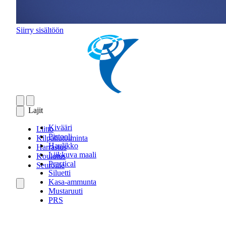
Siirry sisältöön
Lajit
Kivääri
Liitto
Pistooli
Kilpailutoiminta
Haulikko
Harrastus
Liikkuva maali
Koulutus
Practical
Seuroille
Siluetti
Kasa-ammunta
Mustaruuti
PRS