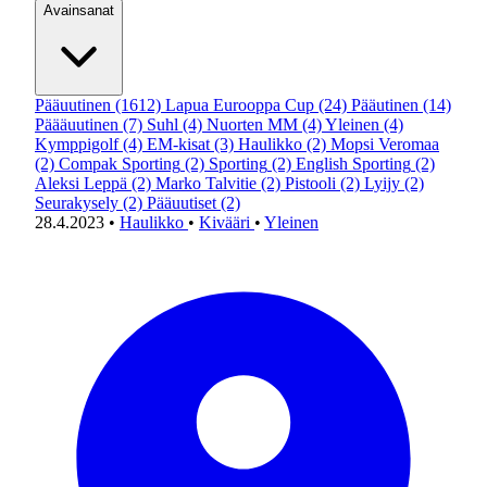
Avainsanat
Pääuutinen
(1612)
Lapua Eurooppa Cup
(24)
Pääutinen
(14)
Päääuutinen
(7)
Suhl
(4)
Nuorten MM
(4)
Yleinen
(4)
Kymppigolf
(4)
EM-kisat
(3)
Haulikko
(2)
Mopsi Veromaa
(2)
Compak Sporting
(2)
Sporting
(2)
English Sporting
(2)
Aleksi Leppä
(2)
Marko Talvitie
(2)
Pistooli
(2)
Lyijy
(2)
Seurakysely
(2)
Pääuutiset
(2)
28.4.2023
•
Haulikko
•
Kivääri
•
Yleinen