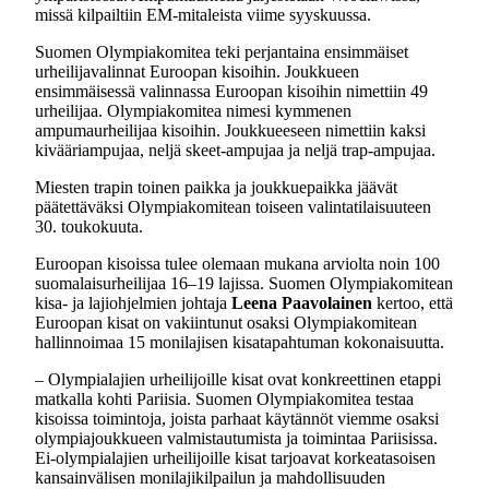
missä kilpailtiin EM-mitaleista viime syyskuussa.
Suomen Olympiakomitea teki perjantaina ensimmäiset
urheilijavalinnat Euroopan kisoihin. Joukkueen
ensimmäisessä valinnassa Euroopan kisoihin nimettiin 49
urheilijaa. Olympiakomitea nimesi kymmenen
ampumaurheilijaa kisoihin. Joukkueeseen nimettiin kaksi
kivääriampujaa, neljä skeet-ampujaa ja neljä trap-ampujaa.
Miesten trapin toinen paikka ja joukkuepaikka jäävät
päätettäväksi Olympiakomitean toiseen valintatilaisuuteen
30. toukokuuta.
Euroopan kisoissa tulee olemaan mukana arviolta noin 100
suomalaisurheilijaa 16–19 lajissa. Suomen Olympiakomitean
kisa- ja lajiohjelmien johtaja
Leena Paavolainen
kertoo, että
Euroopan kisat on vakiintunut osaksi Olympiakomitean
hallinnoimaa 15 monilajisen kisatapahtuman kokonaisuutta.
– Olympialajien urheilijoille kisat ovat konkreettinen etappi
matkalla kohti Pariisia. Suomen Olympiakomitea testaa
kisoissa toimintoja, joista parhaat käytännöt viemme osaksi
olympiajoukkueen valmistautumista ja toimintaa Pariisissa.
Ei-olympialajien urheilijoille kisat tarjoavat korkeatasoisen
kansainvälisen monilajikilpailun ja mahdollisuuden