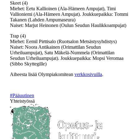
Skeet (4)
Miehet: Eetu Kallioinen (Ala-Hämeen Ampujat), Timi
Vallioniemi (Ala-Hämeen Ampujat). Joukkuepaikka: Tommi
Takanen (Lahden Ampumaseura)
Naiset: Marjut Heinonen (Oulun Seudun Haulikkoampujat)
Trap (4)
Miehet: Eemil Pirttisalo (Ruotsalon Metsästysyhdistys)
Naiset: Noora Antikainen (Orimattilan Seudun
Urheiluampujat), Satu Mäkelä-Nummela (Orimattilan
Seudun Urheiluampujat). Joukkuepaikka: Mopsi Veromaa
(Sibbo Skyttegille)
Aiheesta lisää Olympiakomitean
verkkosivuilla
.
#Pääuutinen
Yhteistyössä