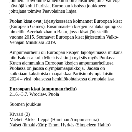
johtuen. Toivomme kuitenkin suomalaisurheilijoilta vahvoja
näyttöjä kohti Pariisia, Euroopan kisoissa joukkueen
johtajana toimiva Paavolainen linjaa.
Puolan kisat ovat järjestyksessään kolmannet Euroopan kisat
(European Games). Ensimmäisten kisojen isäntäkaupungiksi
nimettiin Azerbaidzhanin Baku, jossa kisat järjestettiin
vuonna 2015. Seuraavat Euroopan kisat järjestettiin Valko-
Venäjän Minskissä 2019.
Ampumaurheilu oli Euroopan kisojen lajiohjelmassa mukana
niin Bakussa kuin Minskissäkin ja nyt siis myös Puolassa.
Kuten aiemminkin Euroopan kisojen ampumaurheilussa,
Puolassa on jaossa olympiamaapaikkoja. Jaossa on
kaikkiaan kaksitoista maapaikkaa Pariisin olympialaisiin
2024 – yksi jokaisessa henkilökohtaisessa olympialajissa.
Euroopan kisat (ampumaurheilu)
21.6.–3.7. Wroclaw, Puola
Suomen joukkue
Kivääri (2)
Miehet: Aleksi Leppä (Haminan Ampumaseura)
Naiset (ilmakivääri): Emmi Hyrkäs (Simpeleen Hahlo)