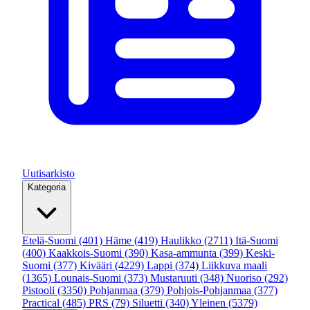
Uutisarkisto
Kategoria
Etelä-Suomi
(401)
Häme
(419)
Haulikko
(2711)
Itä-Suomi
(400)
Kaakkois-Suomi
(390)
Kasa-ammunta
(399)
Keski-
Suomi
(377)
Kivääri
(4229)
Lappi
(374)
Liikkuva maali
(1365)
Lounais-Suomi
(373)
Mustaruuti
(348)
Nuoriso
(292)
Pistooli
(3350)
Pohjanmaa
(379)
Pohjois-Pohjanmaa
(377)
Practical
(485)
PRS
(79)
Siluetti
(340)
Yleinen
(5379)