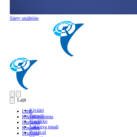
Siirry sisältöön
Lajit
Kivääri
Liitto
Pistooli
Kilpailutoiminta
Haulikko
Harrastus
Liikkuva maali
Koulutus
Practical
Seuroille