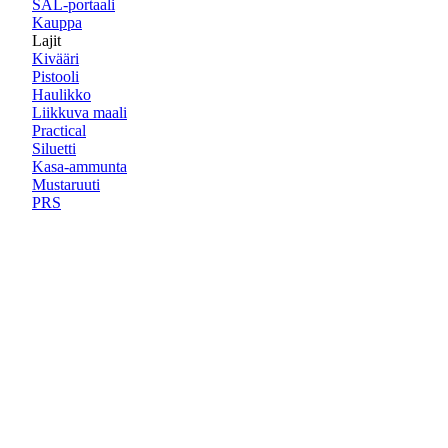
SAL-portaali
Kauppa
Lajit
Kivääri
Pistooli
Haulikko
Liikkuva maali
Practical
Siluetti
Kasa-ammunta
Mustaruuti
PRS