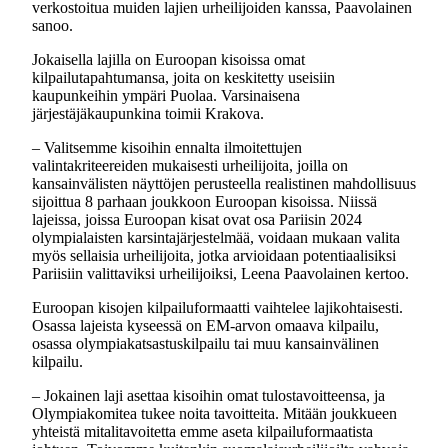
verkostoitua muiden lajien urheilijoiden kanssa, Paavolainen
sanoo.
Jokaisella lajilla on Euroopan kisoissa omat
kilpailutapahtumansa, joita on keskitetty useisiin
kaupunkeihin ympäri Puolaa. Varsinaisena
järjestäjäkaupunkina toimii Krakova.
– Valitsemme kisoihin ennalta ilmoitettujen
valintakriteereiden mukaisesti urheilijoita, joilla on
kansainvälisten näyttöjen perusteella realistinen mahdollisuus
sijoittua 8 parhaan joukkoon Euroopan kisoissa. Niissä
lajeissa, joissa Euroopan kisat ovat osa Pariisin 2024
olympialaisten karsintajärjestelmää, voidaan mukaan valita
myös sellaisia urheilijoita, jotka arvioidaan potentiaalisiksi
Pariisiin valittaviksi urheilijoiksi, Leena Paavolainen kertoo.
Euroopan kisojen kilpailuformaatti vaihtelee lajikohtaisesti.
Osassa lajeista kyseessä on EM-arvon omaava kilpailu,
osassa olympiakatsastuskilpailu tai muu kansainvälinen
kilpailu.
– Jokainen laji asettaa kisoihin omat tulostavoitteensa, ja
Olympiakomitea tukee noita tavoitteita. Mitään joukkueen
yhteistä mitalitavoitetta emme aseta kilpailuformaatista