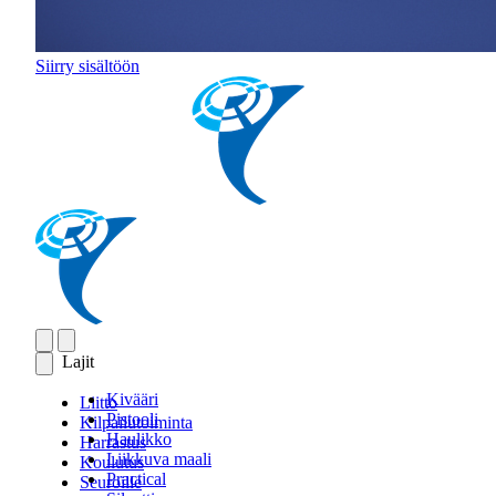
Siirry sisältöön
Lajit
Kivääri
Liitto
Pistooli
Kilpailutoiminta
Haulikko
Harrastus
Liikkuva maali
Koulutus
Practical
Seuroille