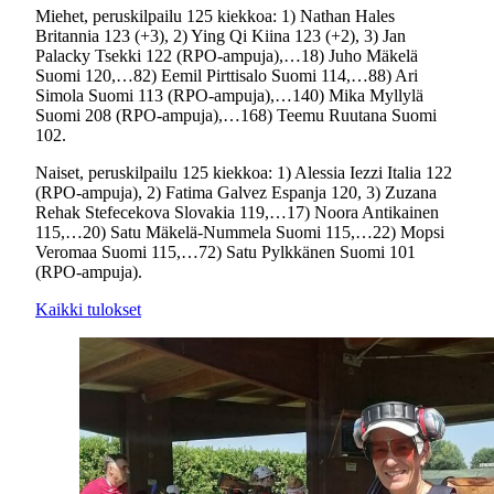
Miehet, peruskilpailu 125 kiekkoa: 1) Nathan Hales
Britannia 123 (+3), 2) Ying Qi Kiina 123 (+2), 3) Jan
Palacky Tsekki 122 (RPO-ampuja),…18) Juho Mäkelä
Suomi 120,…82) Eemil Pirttisalo Suomi 114,…88) Ari
Simola Suomi 113 (RPO-ampuja),…140) Mika Myllylä
Suomi 208 (RPO-ampuja),…168) Teemu Ruutana Suomi
102.
Naiset, peruskilpailu 125 kiekkoa: 1) Alessia Iezzi Italia 122
(RPO-ampuja), 2) Fatima Galvez Espanja 120, 3) Zuzana
Rehak Stefecekova Slovakia 119,…17) Noora Antikainen
115,…20) Satu Mäkelä-Nummela Suomi 115,…22) Mopsi
Veromaa Suomi 115,…72) Satu Pylkkänen Suomi 101
(RPO-ampuja).
Kaikki tulokset