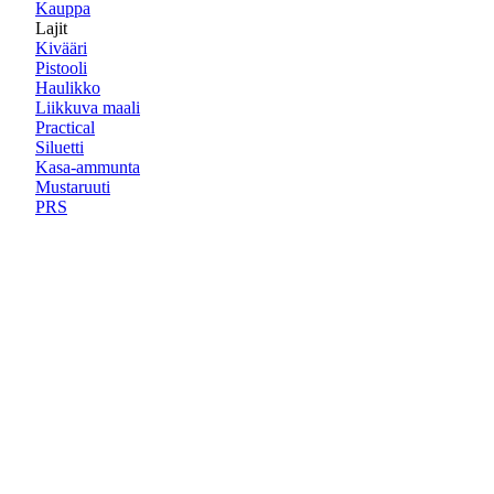
Kauppa
Lajit
Kivääri
Pistooli
Haulikko
Liikkuva maali
Practical
Siluetti
Kasa-ammunta
Mustaruuti
PRS