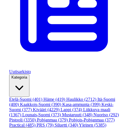
Uutisarkisto
Kategoria
Etelä-Suomi
(401)
Häme
(419)
Haulikko
(2712)
Itä-Suomi
(400)
Kaakkois-Suomi
(390)
Kasa-ammunta
(399)
Keski-
Suomi
(377)
Kivääri
(4229)
Lappi
(374)
Liikkuva maali
(1367)
Lounais-Suomi
(373)
Mustaruuti
(348)
Nuoriso
(292)
Pistooli
(3350)
Pohjanmaa
(379)
Pohjois-Pohjanmaa
(377)
Practical
(485)
PRS
(79)
Siluetti
(340)
Yleinen
(5385)