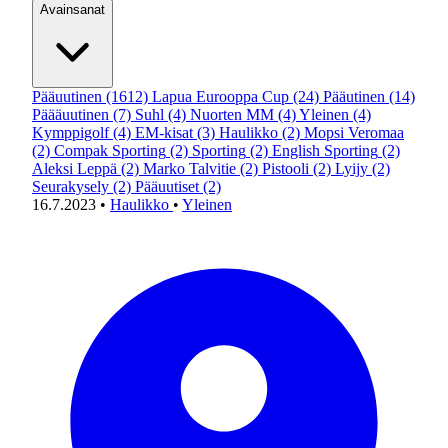
Avainsanat
Pääuutinen
(1612)
Lapua Eurooppa Cup
(24)
Pääutinen
(14)
Päääuutinen
(7)
Suhl
(4)
Nuorten MM
(4)
Yleinen
(4)
Kymppigolf
(4)
EM-kisat
(3)
Haulikko
(2)
Mopsi Veromaa
(2)
Compak Sporting
(2)
Sporting
(2)
English Sporting
(2)
Aleksi Leppä
(2)
Marko Talvitie
(2)
Pistooli
(2)
Lyijy
(2)
Seurakysely
(2)
Pääuutiset
(2)
16.7.2023
•
Haulikko
•
Yleinen