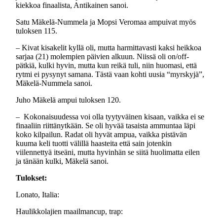
kiekkoa finaalista, Antikainen sanoi.
Satu Mäkelä-Nummela ja Mopsi Veromaa ampuivat myös
tuloksen 115.
– Kivat kisakelit kyllä oli, mutta harmittavasti kaksi heikkoa
sarjaa (21) molempien päivien alkuun. Niissä oli on/off-
pätkiä, kulki hyvin, mutta kun reikä tuli, niin huomasi, että
rytmi ei pysynyt samana. Tästä vaan kohti uusia “myrskyjä”,
Mäkelä-Nummela sanoi.
Juho Mäkelä ampui tuloksen 120.
– Kokonaisuudessa voi olla tyytyväinen kisaan, vaikka ei se
finaaliin riittänytkään. Se oli hyvää tasaista ammuntaa läpi
koko kilpailun. Radat oli hyvät ampua, vaikka pistävän
kuuma keli tuotti välillä haasteita että sain jotenkin
viilennettyä itseäni, mutta hyvinhän se siitä huolimatta eilen
ja tänään kulki, Mäkelä sanoi.
Tulokset:
Lonato, Italia:
Haulikkolajien maailmancup, trap: