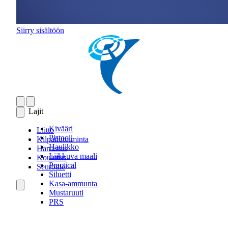
Siirry sisältöön
Lajit
Kivääri
Liitto
Pistooli
Kilpailutoiminta
Haulikko
Harrastus
Liikkuva maali
Koulutus
Practical
Seuroille
Siluetti
Kasa-ammunta
Mustaruuti
PRS