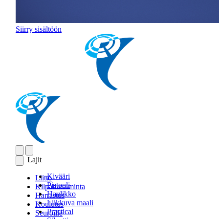
Siirry sisältöön
Lajit
Kivääri
Liitto
Pistooli
Kilpailutoiminta
Haulikko
Harrastus
Liikkuva maali
Koulutus
Practical
Seuroille