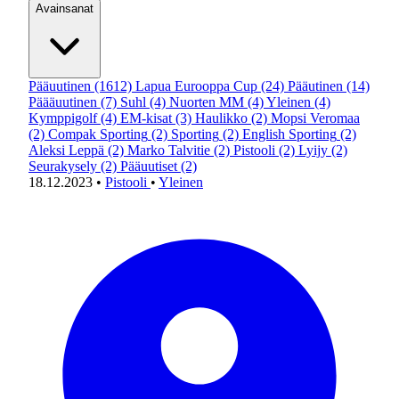
Avainsanat
Pääuutinen
(1612)
Lapua Eurooppa Cup
(24)
Pääutinen
(14)
Päääuutinen
(7)
Suhl
(4)
Nuorten MM
(4)
Yleinen
(4)
Kymppigolf
(4)
EM-kisat
(3)
Haulikko
(2)
Mopsi Veromaa
(2)
Compak Sporting
(2)
Sporting
(2)
English Sporting
(2)
Aleksi Leppä
(2)
Marko Talvitie
(2)
Pistooli
(2)
Lyijy
(2)
Seurakysely
(2)
Pääuutiset
(2)
18.12.2023
•
Pistooli
•
Yleinen