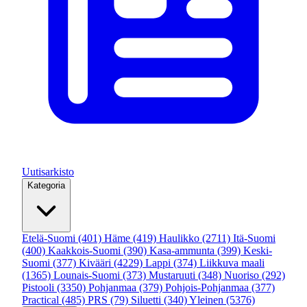
Uutisarkisto
Kategoria
Etelä-Suomi
(401)
Häme
(419)
Haulikko
(2711)
Itä-Suomi
(400)
Kaakkois-Suomi
(390)
Kasa-ammunta
(399)
Keski-
Suomi
(377)
Kivääri
(4229)
Lappi
(374)
Liikkuva maali
(1365)
Lounais-Suomi
(373)
Mustaruuti
(348)
Nuoriso
(292)
Pistooli
(3350)
Pohjanmaa
(379)
Pohjois-Pohjanmaa
(377)
Practical
(485)
PRS
(79)
Siluetti
(340)
Yleinen
(5376)