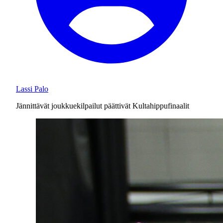
Lassi Palo
Jännittävät joukkuekilpailut päättivät Kultahippufinaalit