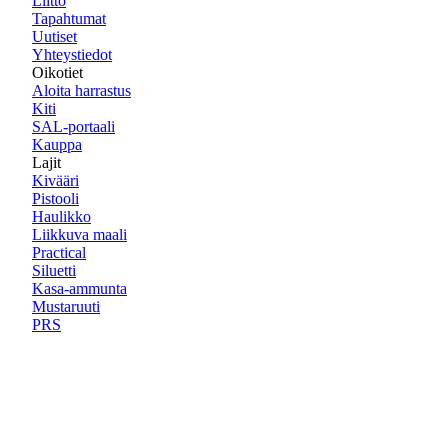
Liitto
Tapahtumat
Uutiset
Yhteystiedot
Oikotiet
Aloita harrastus
Kiti
SAL-portaali
Kauppa
Lajit
Kivääri
Pistooli
Haulikko
Liikkuva maali
Practical
Siluetti
Kasa-ammunta
Mustaruuti
PRS