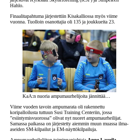
Hahlo.
Finaalitapahtuma järjestettiin Kisakalliossa myös viime
vuonna. Tuolloin osanottajia oli 135 ja joukkueita 23.
KaA:n nuoria ampumaurhelijoita jännittää…
Viime vuoden tavoin ampumarata oli rakennettu
koripalloilusta tuttuun Susi Training Centeriin, jossa
”esiintymisvuorossa” olivat nyt nuoret ampumaurheilijat.
Samassa paikassa on järjestetty aiemmin muun muassa ilma-
aseiden SM-kilpailut ja EM-näyttökilpailuja.
Ampumaurheiluliiton toiminnanjohtaja
Anne Laurila