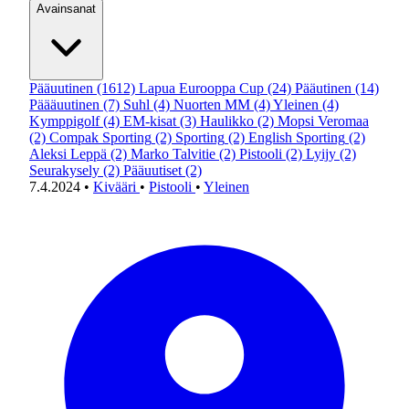
Avainsanat
Pääuutinen
(1612)
Lapua Eurooppa Cup
(24)
Pääutinen
(14)
Päääuutinen
(7)
Suhl
(4)
Nuorten MM
(4)
Yleinen
(4)
Kymppigolf
(4)
EM-kisat
(3)
Haulikko
(2)
Mopsi Veromaa
(2)
Compak Sporting
(2)
Sporting
(2)
English Sporting
(2)
Aleksi Leppä
(2)
Marko Talvitie
(2)
Pistooli
(2)
Lyijy
(2)
Seurakysely
(2)
Pääuutiset
(2)
7.4.2024
•
Kivääri
•
Pistooli
•
Yleinen