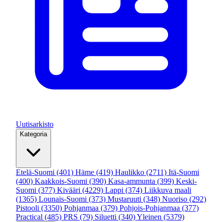
Uutisarkisto
Kategoria
Etelä-Suomi
(401)
Häme
(419)
Haulikko
(2711)
Itä-Suomi
(400)
Kaakkois-Suomi
(390)
Kasa-ammunta
(399)
Keski-
Suomi
(377)
Kivääri
(4229)
Lappi
(374)
Liikkuva maali
(1365)
Lounais-Suomi
(373)
Mustaruuti
(348)
Nuoriso
(292)
Pistooli
(3350)
Pohjanmaa
(379)
Pohjois-Pohjanmaa
(377)
Practical
(485)
PRS
(79)
Siluetti
(340)
Yleinen
(5379)