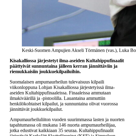
Keski-Suomen Ampujien Akseli Törmänen (vas.), Luka Bogda
Kisakalliossa järjestetyt ilma-aseiden Kultahippufinaalit
päättyivät sunnuntaina jälleen kerran jännittäviin ja
riemukkaisiin joukkuekilpailuihin.
Suomalaisen ampumaurheilun tulevaisuus kilpaili
viikonloppuna Lohjan Kisakalliossa järjestetyissä ilma-
aseiden Kultahippufinaaleissa. Finaaleissa ammutaan
ilmakiväärillä ja -pistoolilla. Lauantaina ammuttiin
henkilökohtaiset kilpailut, ja sunnuntaina olivat vuorossa
jännittävät joukkuekilpailut.
Ampumaurheiluliiton vuoden suurimmassa lasten ja nuorten
tapahtumassa oli mukana 146 nuorta ampumaurheilijaa,
jotka edustivat kaikkiaan 35 seuraa. Kultahippufinaalit
järjestivät Kyrkslätt Skytteförening (KSF) ja Simpeleen