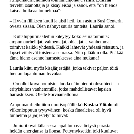
tervehti osanottajia ja kisayleisöä ja sanoi, että ”on hienoa
katsoa huikeaa tunnelmaa”:
– Hyvän fiiliksen kuuli ja aisti heti, kun astuin Susi Centerin
ovesta sisään. Olen nähnyt suuria tunteita, Laurila sanoi.
– Kultahippufinaaleihin kiteytyy koko seuratoiminta:
ampumaurheilijat, valmentajat, ohjaajat ja vanhemmat
toimivat kaikki yhdessä. Kaikki lähtevät yhdessä reissuun, ja
lapset viihtyvät toistensa seurassa. Niin pitääkin olla. Pitäkää
tämä hieno asenne harrastuksessa aina mukana!
Laurila kiitti myös kisajärjestäjiä, jotka tekivät paljon töitä
hienon tapahtuman hyväksi.
– On ollut kova ponnistus luoda näin hienot olosuhteet. Ja
erityiskiitos vanhemmille, jotka mahdollistavat lapsien
harrastuksen. Olette korvaamattomia.
Ampumaurheiluliiton nuorisopäällikkö
Kustaa Ylitalo
oli
viikonloppuun tyytyväinen, koska finaaleissa oli hyvä
tunnelma ja järjestelyt toimivat:
– Juniorit ovat tällaisessa tapahtumassa tietysti parasta –
heidän energiansa ja ilonsa. Pettymyksetkin toki kuuluvat