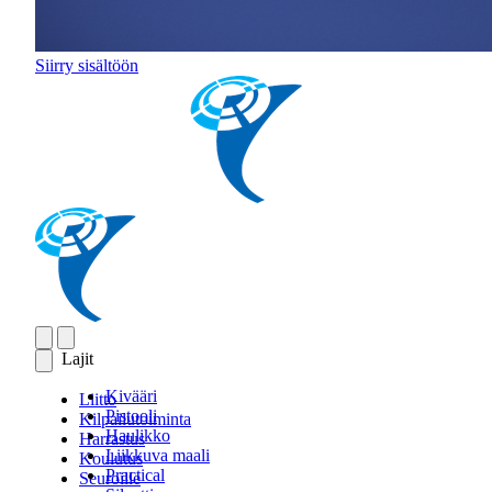
Siirry sisältöön
Lajit
Kivääri
Liitto
Pistooli
Kilpailutoiminta
Haulikko
Harrastus
Liikkuva maali
Koulutus
Practical
Seuroille