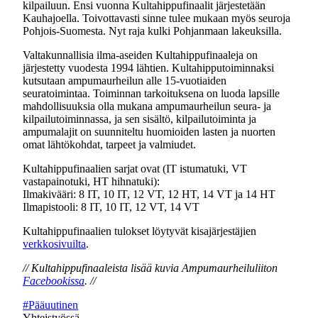
kilpailuun. Ensi vuonna Kultahippufinaalit järjestetään
Kauhajoella. Toivottavasti sinne tulee mukaan myös seuroja
Pohjois-Suomesta. Nyt raja kulki Pohjanmaan lakeuksilla.
Valtakunnallisia ilma-aseiden Kultahippufinaaleja on
järjestetty vuodesta 1994 lähtien. Kultahipputoiminnaksi
kutsutaan ampumaurheilun alle 15-vuotiaiden
seuratoimintaa. Toiminnan tarkoituksena on luoda lapsille
mahdollisuuksia olla mukana ampumaurheilun seura- ja
kilpailutoiminnassa, ja sen sisältö, kilpailutoiminta ja
ampumalajit on suunniteltu huomioiden lasten ja nuorten
omat lähtökohdat, tarpeet ja valmiudet.
Kultahippufinaalien sarjat ovat (IT istumatuki, VT
vastapainotuki, HT hihnatuki):
Ilmakivääri: 8 IT, 10 IT, 12 VT, 12 HT, 14 VT ja 14 HT
Ilmapistooli: 8 IT, 10 IT, 12 VT, 14 VT
Kultahippufinaalien tulokset löytyvät kisajärjestäjien
verkkosivuilta
.
// Kultahippufinaaleista lisää kuvia Ampumaurheiluliiton
Facebookissa
. //
#Pääuutinen
Yhteistyössä