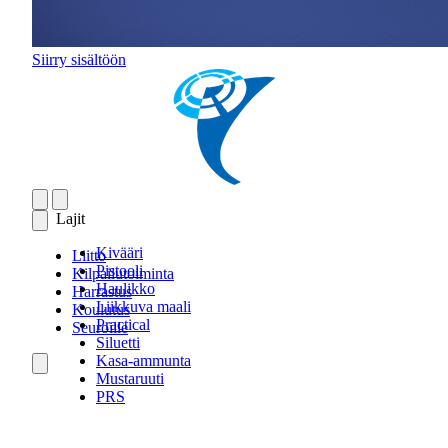
Siirry sisältöön
Lajit
Kivääri
Liitto
Pistooli
Kilpailutoiminta
Haulikko
Harrastus
Liikkuva maali
Koulutus
Practical
Seuroille
Siluetti
Kasa-ammunta
Mustaruuti
PRS