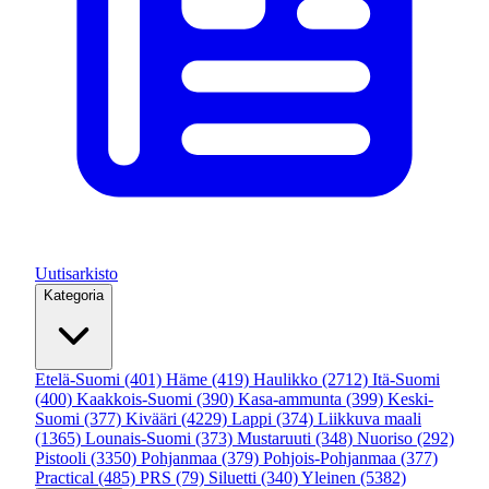
Uutisarkisto
Kategoria
Etelä-Suomi
(401)
Häme
(419)
Haulikko
(2712)
Itä-Suomi
(400)
Kaakkois-Suomi
(390)
Kasa-ammunta
(399)
Keski-
Suomi
(377)
Kivääri
(4229)
Lappi
(374)
Liikkuva maali
(1365)
Lounais-Suomi
(373)
Mustaruuti
(348)
Nuoriso
(292)
Pistooli
(3350)
Pohjanmaa
(379)
Pohjois-Pohjanmaa
(377)
Practical
(485)
PRS
(79)
Siluetti
(340)
Yleinen
(5382)