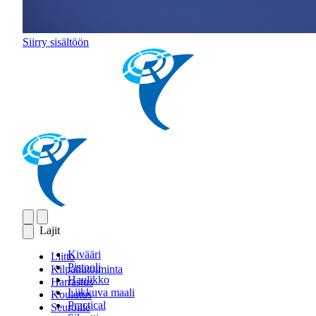
Siirry sisältöön
Lajit
Kivääri
Liitto
Pistooli
Kilpailutoiminta
Haulikko
Harrastus
Liikkuva maali
Koulutus
Practical
Seuroille