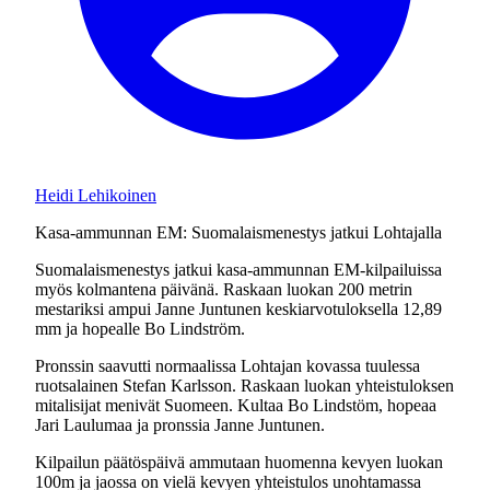
Heidi Lehikoinen
Kasa-ammunnan EM: Suomalaismenestys jatkui Lohtajalla
Suomalaismenestys jatkui kasa-ammunnan EM-kilpailuissa
myös kolmantena päivänä. Raskaan luokan 200 metrin
mestariksi ampui Janne Juntunen keskiarvotuloksella 12,89
mm ja hopealle Bo Lindström.
Pronssin saavutti normaalissa Lohtajan kovassa tuulessa
ruotsalainen Stefan Karlsson. Raskaan luokan yhteistuloksen
mitalisijat menivät Suomeen. Kultaa Bo Lindstöm, hopeaa
Jari Laulumaa ja pronssia Janne Juntunen.
Kilpailun päätöspäivä ammutaan huomenna kevyen luokan
100m ja jaossa on vielä kevyen yhteistulos unohtamassa