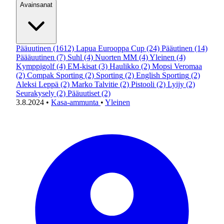
Avainsanat
Pääuutinen
(1612)
Lapua Eurooppa Cup
(24)
Pääutinen
(14)
Päääuutinen
(7)
Suhl
(4)
Nuorten MM
(4)
Yleinen
(4)
Kymppigolf
(4)
EM-kisat
(3)
Haulikko
(2)
Mopsi Veromaa
(2)
Compak Sporting
(2)
Sporting
(2)
English Sporting
(2)
Aleksi Leppä
(2)
Marko Talvitie
(2)
Pistooli
(2)
Lyijy
(2)
Seurakysely
(2)
Pääuutiset
(2)
3.8.2024
•
Kasa-ammunta
•
Yleinen