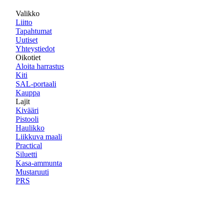
Valikko
Liitto
Tapahtumat
Uutiset
Yhteystiedot
Oikotiet
Aloita harrastus
Kiti
SAL-portaali
Kauppa
Lajit
Kivääri
Pistooli
Haulikko
Liikkuva maali
Practical
Siluetti
Kasa-ammunta
Mustaruuti
PRS