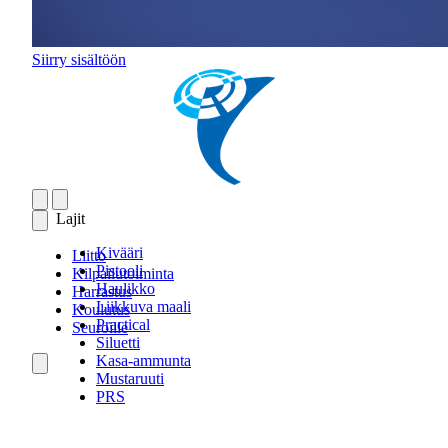
Siirry sisältöön
Lajit
Kivääri
Liitto
Pistooli
Kilpailutoiminta
Haulikko
Harrastus
Liikkuva maali
Koulutus
Practical
Seuroille
Siluetti
Kasa-ammunta
Mustaruuti
PRS