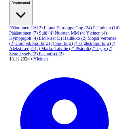
Avainsanat
Pääuutinen
(1612)
Lapua Eurooppa Cup
(24)
Pääutinen
(14)
Päääuutinen
(7)
Suhl
(4)
Nuorten MM
(4)
Yleinen
(4)
Kymppigolf
(4)
EM-kisat
(3)
Haulikko
(2)
Mopsi Veromaa
(2)
Compak Sporting
(2)
Sporting
(2)
English Sporting
(2)
Aleksi Leppä
(2)
Marko Talvitie
(2)
Pistooli
(2)
Lyijy
(2)
Seurakysely
(2)
Pääuutiset
(2)
13.11.2024
•
Yleinen