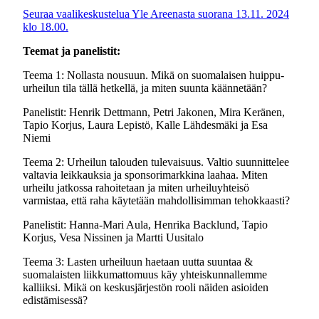
Seuraa vaalikeskustelua Yle Areenasta suorana 13.11. 2024
klo 18.00.
Teemat ja panelistit:
Teema 1: Nollasta nousuun. Mikä on suomalaisen huippu-
urheilun tila tällä hetkellä, ja miten suunta käännetään?
Panelistit: Henrik Dettmann, Petri Jakonen, Mira Keränen,
Tapio Korjus, Laura Lepistö, Kalle Lähdesmäki ja Esa
Niemi
Teema 2: Urheilun talouden tulevaisuus. Valtio suunnittelee
valtavia leikkauksia ja sponsorimarkkina laahaa. Miten
urheilu jatkossa rahoitetaan ja miten urheiluyhteisö
varmistaa, että raha käytetään mahdollisimman tehokkaasti?
Panelistit: Hanna-Mari Aula, Henrika Backlund, Tapio
Korjus, Vesa Nissinen ja Martti Uusitalo
Teema 3: Lasten urheiluun haetaan uutta suuntaa &
suomalaisten liikkumattomuus käy yhteiskunnallemme
kalliiksi. Mikä on keskusjärjestön rooli näiden asioiden
edistämisessä?