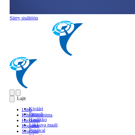
Siirry sisältöön
Lajit
Kivääri
Liitto
Pistooli
Kilpailutoiminta
Haulikko
Harrastus
Liikkuva maali
Koulutus
Practical
Seuroille