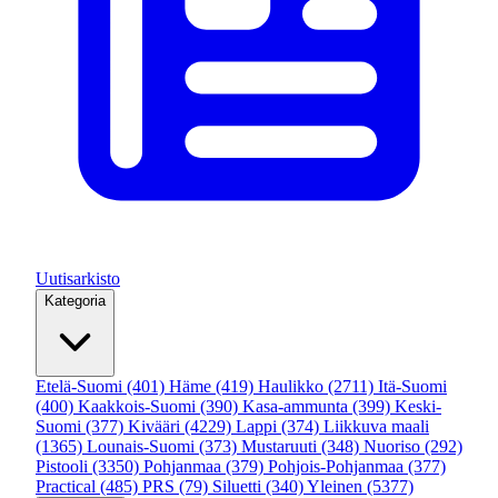
Uutisarkisto
Kategoria
Etelä-Suomi
(401)
Häme
(419)
Haulikko
(2711)
Itä-Suomi
(400)
Kaakkois-Suomi
(390)
Kasa-ammunta
(399)
Keski-
Suomi
(377)
Kivääri
(4229)
Lappi
(374)
Liikkuva maali
(1365)
Lounais-Suomi
(373)
Mustaruuti
(348)
Nuoriso
(292)
Pistooli
(3350)
Pohjanmaa
(379)
Pohjois-Pohjanmaa
(377)
Practical
(485)
PRS
(79)
Siluetti
(340)
Yleinen
(5377)