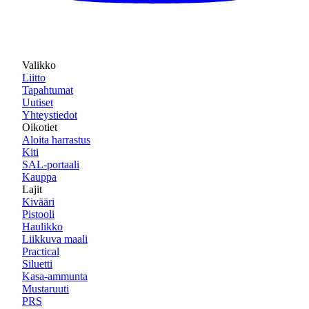
Valikko
Liitto
Tapahtumat
Uutiset
Yhteystiedot
Oikotiet
Aloita harrastus
Kiti
SAL-portaali
Kauppa
Lajit
Kivääri
Pistooli
Haulikko
Liikkuva maali
Practical
Siluetti
Kasa-ammunta
Mustaruuti
PRS