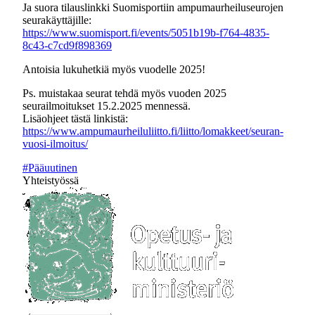
Ja suora tilauslinkki Suomisportiin ampumaurheiluseurojen
seurakäyttäjille:
https://www.suomisport.fi/events/5051b19b-f764-4835-
8c43-c7cd9f898369
Antoisia lukuhetkiä myös vuodelle 2025!
Ps. muistakaa seurat tehdä myös vuoden 2025
seurailmoitukset 15.2.2025 mennessä.
Lisäohjeet tästä linkistä:
https://www.ampumaurheiluliitto.fi/liitto/lomakkeet/seuran-
vuosi-ilmoitus/
#Pääuutinen
Yhteistyössä