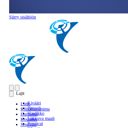
Siirry sisältöön
Lajit
Kivääri
Liitto
Pistooli
Kilpailutoiminta
Haulikko
Harrastus
Liikkuva maali
Koulutus
Practical
Seuroille