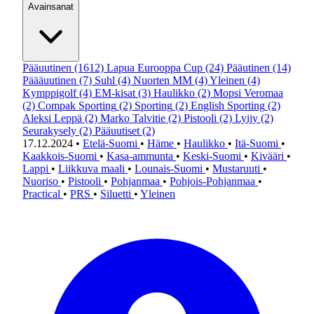
Avainsanat
Pääuutinen
(1612)
Lapua Eurooppa Cup
(24)
Pääutinen
(14)
Päääuutinen
(7)
Suhl
(4)
Nuorten MM
(4)
Yleinen
(4)
Kymppigolf
(4)
EM-kisat
(3)
Haulikko
(2)
Mopsi Veromaa
(2)
Compak Sporting
(2)
Sporting
(2)
English Sporting
(2)
Aleksi Leppä
(2)
Marko Talvitie
(2)
Pistooli
(2)
Lyijy
(2)
Seurakysely
(2)
Pääuutiset
(2)
17.12.2024
•
Etelä-Suomi
•
Häme
•
Haulikko
•
Itä-Suomi
•
Kaakkois-Suomi
•
Kasa-ammunta
•
Keski-Suomi
•
Kivääri
•
Lappi
•
Liikkuva maali
•
Lounais-Suomi
•
Mustaruuti
•
Nuoriso
•
Pistooli
•
Pohjanmaa
•
Pohjois-Pohjanmaa
•
Practical
•
PRS
•
Siluetti
•
Yleinen