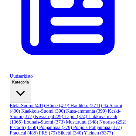
Uutisarkisto
Kategoria
Etelä-Suomi
(401)
Häme
(419)
Haulikko
(2711)
Itä-Suomi
(400)
Kaakkois-Suomi
(390)
Kasa-ammunta
(399)
Keski-
Suomi
(377)
Kivääri
(4229)
Lappi
(374)
Liikkuva maali
(1365)
Lounais-Suomi
(373)
Mustaruuti
(348)
Nuoriso
(292)
Pistooli
(3350)
Pohjanmaa
(379)
Pohjois-Pohjanmaa
(377)
Practical
(485)
PRS
(79)
Siluetti
(340)
Yleinen
(5377)