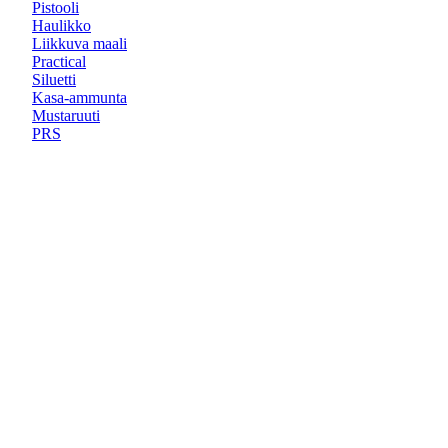
Pistooli
Haulikko
Liikkuva maali
Practical
Siluetti
Kasa-ammunta
Mustaruuti
PRS