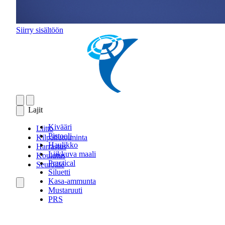
Siirry sisältöön
Lajit
Kivääri
Liitto
Pistooli
Kilpailutoiminta
Haulikko
Harrastus
Liikkuva maali
Koulutus
Practical
Seuroille
Siluetti
Kasa-ammunta
Mustaruuti
PRS