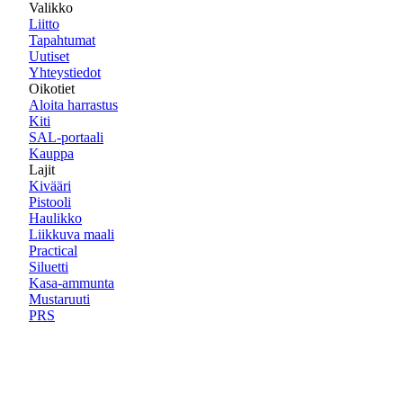
Valikko
Liitto
Tapahtumat
Uutiset
Yhteystiedot
Oikotiet
Aloita harrastus
Kiti
SAL-portaali
Kauppa
Lajit
Kivääri
Pistooli
Haulikko
Liikkuva maali
Practical
Siluetti
Kasa-ammunta
Mustaruuti
PRS