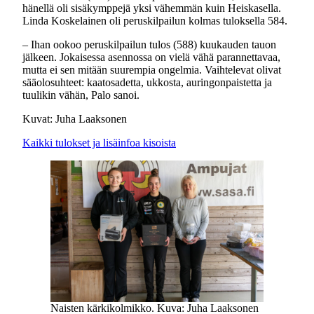
hänellä oli sisäkymppejä yksi vähemmän kuin Heiskasella.
Linda Koskelainen oli peruskilpailun kolmas tuloksella 584.
– Ihan ookoo peruskilpailun tulos (588) kuukauden tauon
jälkeen. Jokaisessa asennossa on vielä vähä parannettavaa,
mutta ei sen mitään suurempia ongelmia. Vaihtelevat olivat
sääolosuhteet: kaatosadetta, ukkosta, auringonpaistetta ja
tuulikin vähän, Palo sanoi.
Kuvat: Juha Laaksonen
Kaikki tulokset ja lisäinfoa kisoista
Naisten kärkikolmikko. Kuva: Juha Laaksonen