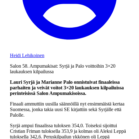
Heidi Lehikoinen
Salon 58. Ampumakisat: Syrjä ja Palo voittoihin 3×20
laukauksen kilpailussa
Lauri Syrjä ja Marianne Palo onnistuivat finaaleissa
parhaiten ja veivät voitot 3×20 laukauksen kilpailuissa
perinteisissä Salon Ampumakisoissa.
Finaali ammuttiin uusilla säännöillä nyt ensimmäistä kertaa
Suomessa, jonka takia uusi SE kirjattiin sekä Syrjälle että
Palolle.
Syrjä ampui finaalissa tuloksen 354,0. Toiseksi sijoittui
Cristian Friman tuloksella 353,9 ja kolmas oli Aleksi Leppä
tuloksella 342,6. Peruskilpailun ykkönen oli Leppä