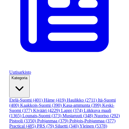
Uutisarkisto
Kategoria
Etelä-Suomi
(401)
Häme
(419)
Haulikko
(2711)
Itä-Suomi
(400)
Kaakkois-Suomi
(390)
Kasa-ammunta
(399)
Keski-
Suomi
(377)
Kivääri
(4229)
Lappi
(374)
Liikkuva maali
(1365)
Lounais-Suomi
(373)
Mustaruuti
(348)
Nuoriso
(292)
Pistooli
(3350)
Pohjanmaa
(379)
Pohjois-Pohjanmaa
(377)
Practical
(485)
PRS
(79)
Siluetti
(340)
Yleinen
(5378)