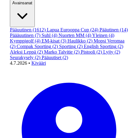
Avainsanat
Pääuutinen
(1612)
Lapua Eurooppa Cup
(24)
Pääutinen
(14)
Päääuutinen
(7)
Suhl
(4)
Nuorten MM
(4)
Yleinen
(4)
Kymppigolf
(4)
EM-kisat
(3)
Haulikko
(2)
Mopsi Veromaa
(2)
Compak Sporting
(2)
Sporting
(2)
English Sporting
(2)
Aleksi Leppä
(2)
Marko Talvitie
(2)
Pistooli
(2)
Lyijy
(2)
Seurakysely
(2)
Pääuutiset
(2)
4.7.2026
•
Kivääri