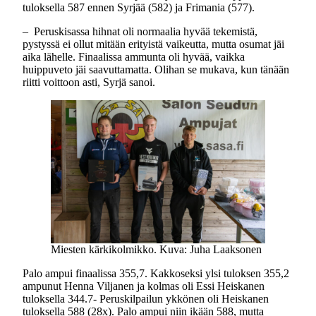
tuloksella 587 ennen Syrjää (582) ja Frimania (577).
– Peruskisassa hihnat oli normaalia hyvää tekemistä,
pystyssä ei ollut mitään erityistä vaikeutta, mutta osumat jäi
aika lähelle. Finaalissa ammunta oli hyvää, vaikka
huippuveto jäi saavuttamatta. Olihan se mukava, kun tänään
riitti voittoon asti, Syrjä sanoi.
Miesten kärkikolmikko. Kuva: Juha Laaksonen
Palo ampui finaalissa 355,7. Kakkoseksi ylsi tuloksen 355,2
ampunut Henna Viljanen ja kolmas oli Essi Heiskanen
tuloksella 344.7- Peruskilpailun ykkönen oli Heiskanen
tuloksella 588 (28x). Palo ampui niin ikään 588, mutta