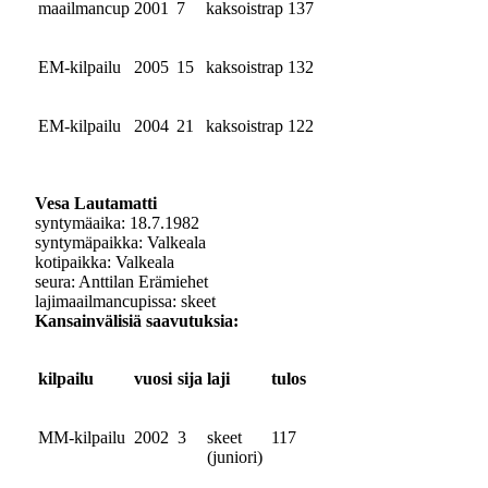
maailmancup
2001
7
kaksoistrap
137
EM-kilpailu
2005
15
kaksoistrap
132
EM-kilpailu
2004
21
kaksoistrap
122
Vesa Lautamatti
syntymäaika: 18.7.1982
syntymäpaikka: Valkeala
kotipaikka: Valkeala
seura: Anttilan Erämiehet
lajimaailmancupissa: skeet
Kansainvälisiä saavutuksia:
kilpailu
vuosi
sija
laji
tulos
MM-kilpailu
2002
3
skeet
117
(juniori)