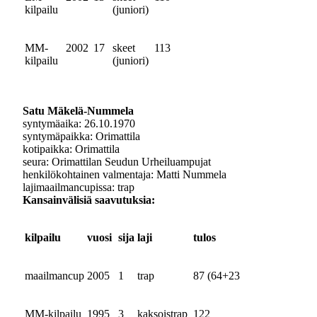
kilpailu
(juniori)
MM-
2002
17
skeet
113
kilpailu
(juniori)
Satu Mäkelä-Nummela
syntymäaika: 26.10.1970
syntymäpaikka: Orimattila
kotipaikka: Orimattila
seura: Orimattilan Seudun Urheiluampujat
henkilökohtainen valmentaja: Matti Nummela
lajimaailmancupissa: trap
Kansainvälisiä saavutuksia:
kilpailu
vuosi
sija
laji
tulos
maailmancup
2005
1
trap
87 (64+23
MM-kilpailu
1995
3
kaksoistrap
122