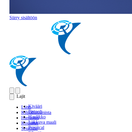
Siirry sisältöön
Lajit
Kivääri
Liitto
Pistooli
Kilpailutoiminta
Haulikko
Harrastus
Liikkuva maali
Koulutus
Practical
Seuroille