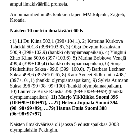
ampui ilmakiväärillä pronssia.
Ampumaurheilun 49. kaikkien lajien MM-kilpailu, Zagreb,
Kroatia.
Naisten 10 metrin ilmakivääri 60 ls
: 1) Li Du Kiina 502,1 (398+104,1), 2) Katerina Kurkova
Tshekki 501,8 (398+103,8), 3) Olga Dovgun Kazakstan
500,9 (398+102,9) (hankki olympiamaapaikan), 4) Yinghui
Zhao Kiina 500,6 (397+103,6), 5) Marina Bobkova Venäjä
499,4 (399+100,4) (hankki olympiamaapaikan), 6) Sonja
Pfeilschifter Saksa 499,0 (399+100,0), 7) Barbara Lechner
Saksa 498,6 (397+101,6), 8) Kaur Avneet Sidhu Intia 498,1
(397+101,1) (hankki olympiamaapaikan), 9) Sylvia Aumann
Saksa 396 (99+98+99+100) (hankki olympiamaapaikan),
10) Laurence Brize Ranska 396 (98+100+99+99) (hankki
olympiamaapaikan),
11) Marjo Yli-Kiikka Suomi 396
(100+99+100+97),
…27) Helena Juppala Suomi 394
(98+98+99+99), …79) Hanna Etula Suomi 388
(96+98+97+97)
.
Naisten ilmakiväärissä oli jaossa 5 edustuspaikkaa 2008
olympialaisiin Pekingiin.