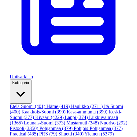
Uutisarkisto
Kategoria
Etelä-Suomi
(401)
Häme
(419)
Haulikko
(2711)
Itä-Suomi
(400)
Kaakkois-Suomi
(390)
Kasa-ammunta
(399)
Keski-
Suomi
(377)
Kivääri
(4229)
Lappi
(374)
Liikkuva maali
(1365)
Lounais-Suomi
(373)
Mustaruuti
(348)
Nuoriso
(292)
Pistooli
(3350)
Pohjanmaa
(379)
Pohjois-Pohjanmaa
(377)
Practical
(485)
PRS
(79)
Siluetti
(340)
Yleinen
(5379)