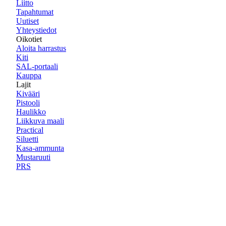
Liitto
Tapahtumat
Uutiset
Yhteystiedot
Oikotiet
Aloita harrastus
Kiti
SAL-portaali
Kauppa
Lajit
Kivääri
Pistooli
Haulikko
Liikkuva maali
Practical
Siluetti
Kasa-ammunta
Mustaruuti
PRS