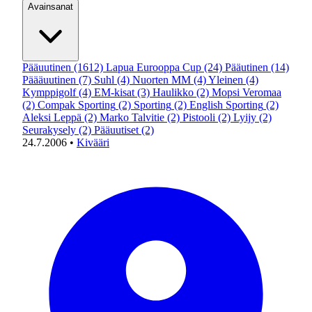
Avainsanat
Pääuutinen
(1612)
Lapua Eurooppa Cup
(24)
Pääutinen
(14)
Päääuutinen
(7)
Suhl
(4)
Nuorten MM
(4)
Yleinen
(4)
Kymppigolf
(4)
EM-kisat
(3)
Haulikko
(2)
Mopsi Veromaa
(2)
Compak Sporting
(2)
Sporting
(2)
English Sporting
(2)
Aleksi Leppä
(2)
Marko Talvitie
(2)
Pistooli
(2)
Lyijy
(2)
Seurakysely
(2)
Pääuutiset
(2)
24.7.2006
•
Kivääri