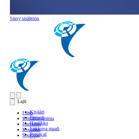
Siirry sisältöön
Lajit
Kivääri
Liitto
Pistooli
Kilpailutoiminta
Haulikko
Harrastus
Liikkuva maali
Koulutus
Practical
Seuroille