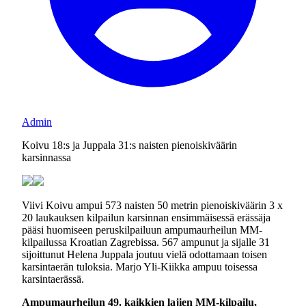
Admin
Koivu 18:s ja Juppala 31:s naisten pienoiskiväärin
karsinnassa
Viivi Koivu ampui 573 naisten 50 metrin pienoiskiväärin 3 x
20 laukauksen kilpailun karsinnan ensimmäisessä erässäja
pääsi huomiseen peruskilpailuun ampumaurheilun MM-
kilpailussa Kroatian Zagrebissa. 567 ampunut ja sijalle 31
sijoittunut Helena Juppala joutuu vielä odottamaan toisen
karsintaerän tuloksia. Marjo Yli-Kiikka ampuu toisessa
karsintaerässä.
Ampumaurheilun 49. kaikkien lajien MM-kilpailu,