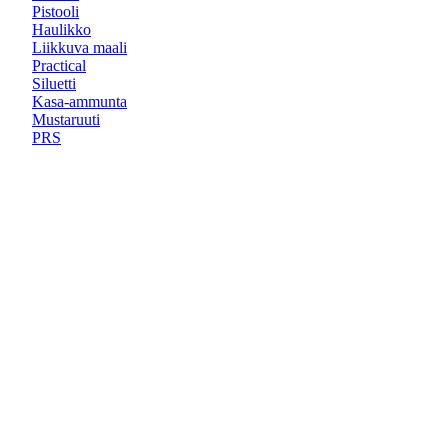
Pistooli
Haulikko
Liikkuva maali
Practical
Siluetti
Kasa-ammunta
Mustaruuti
PRS