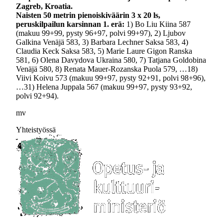
Zagreb, Kroatia.
Naisten 50 metrin pienoiskiväärin 3 x 20 ls,
peruskilpailun karsinnan 1. erä:
1) Bo Liu Kiina 587
(makuu 99+99, pysty 96+97, polvi 99+97), 2) Ljubov
Galkina Venäjä 583, 3) Barbara Lechner Saksa 583, 4)
Claudia Keck Saksa 583, 5) Marie Laure Gigon Ranska
581, 6) Olena Davydova Ukraina 580, 7) Tatjana Goldobina
Venäjä 580, 8) Renata Mauer-Rozanska Puola 579, …18)
Viivi Koivu 573 (makuu 99+97, pysty 92+91, polvi 98+96),
…31) Helena Juppala 567 (makuu 99+97, pysty 93+92,
polvi 92+94).
mv
Yhteistyössä