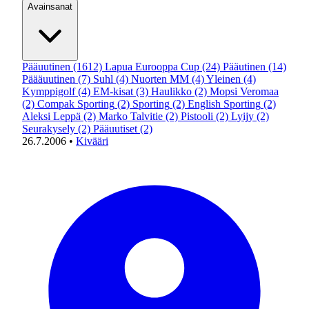
Avainsanat
Pääuutinen
(1612)
Lapua Eurooppa Cup
(24)
Pääutinen
(14)
Päääuutinen
(7)
Suhl
(4)
Nuorten MM
(4)
Yleinen
(4)
Kymppigolf
(4)
EM-kisat
(3)
Haulikko
(2)
Mopsi Veromaa
(2)
Compak Sporting
(2)
Sporting
(2)
English Sporting
(2)
Aleksi Leppä
(2)
Marko Talvitie
(2)
Pistooli
(2)
Lyijy
(2)
Seurakysely
(2)
Pääuutiset
(2)
26.7.2006
•
Kivääri