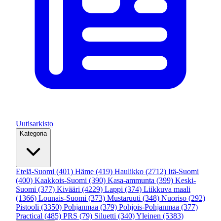
Uutisarkisto
Kategoria
Etelä-Suomi
(401)
Häme
(419)
Haulikko
(2712)
Itä-Suomi
(400)
Kaakkois-Suomi
(390)
Kasa-ammunta
(399)
Keski-
Suomi
(377)
Kivääri
(4229)
Lappi
(374)
Liikkuva maali
(1366)
Lounais-Suomi
(373)
Mustaruuti
(348)
Nuoriso
(292)
Pistooli
(3350)
Pohjanmaa
(379)
Pohjois-Pohjanmaa
(377)
Practical
(485)
PRS
(79)
Siluetti
(340)
Yleinen
(5383)