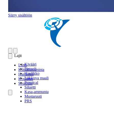
Siirry sisältöön
Lajit
Kivääri
Liitto
Pistooli
Kilpailutoiminta
Haulikko
Harrastus
Liikkuva maali
Koulutus
Practical
Seuroille
Siluetti
Kasa-ammunta
Mustaruuti
PRS