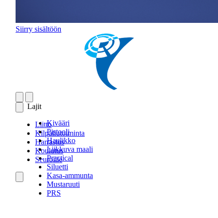
Siirry sisältöön
Lajit
Kivääri
Liitto
Pistooli
Kilpailutoiminta
Haulikko
Harrastus
Liikkuva maali
Koulutus
Practical
Seuroille
Siluetti
Kasa-ammunta
Mustaruuti
PRS