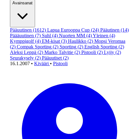
Avainsanat
Pääuutinen
(1612)
Lapua Eurooppa Cup
(24)
Pääutinen
(14)
Päääuutinen
(7)
Suhl
(4)
Nuorten MM
(4)
Yleinen
(4)
Kymppigolf
(4)
EM-kisat
(3)
Haulikko
(2)
Mopsi Veromaa
(2)
Compak Sporting
(2)
Sporting
(2)
English Sporting
(2)
Aleksi Leppä
(2)
Marko Talvitie
(2)
Pistooli
(2)
Lyijy
(2)
Seurakysely
(2)
Pääuutiset
(2)
16.1.2007
•
Kivääri
•
Pistooli