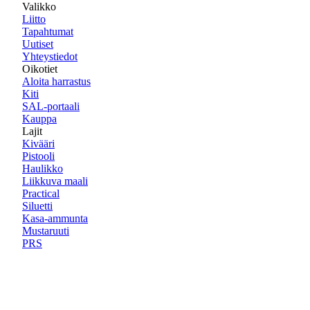
Valikko
Liitto
Tapahtumat
Uutiset
Yhteystiedot
Oikotiet
Aloita harrastus
Kiti
SAL-portaali
Kauppa
Lajit
Kivääri
Pistooli
Haulikko
Liikkuva maali
Practical
Siluetti
Kasa-ammunta
Mustaruuti
PRS