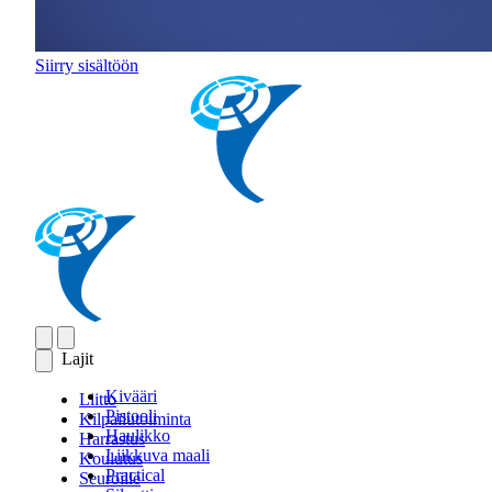
Siirry sisältöön
Lajit
Kivääri
Liitto
Pistooli
Kilpailutoiminta
Haulikko
Harrastus
Liikkuva maali
Koulutus
Practical
Seuroille