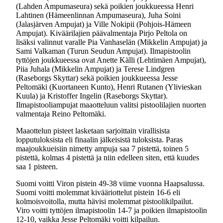
(Lahden Ampumaseura) sekä poikien joukkueessa Henri
Lahtinen (Hämeenlinnan Ampumaseura), Juha Soini
(Jalasjärven Ampujat) ja Ville Nokipii (Pohjois-Hämeen
Ampujat). Kiväärilajien päävalmentaja Pirjo Peltola on
lisäksi valinnut varalle Pia Vanhaselän (Mikkelin Ampujat) ja
Sami Valkaman (Turun Seudun Ampujat). Ilmapistoolin
tyttöjen joukkueessa ovat Anette Källi (Lehtimäen Ampujat),
Piia Juhala (Mikkelin Ampujat) ja Terese Lindgren
(Raseborgs Skyttar) sekä poikien joukkueessa Jesse
Peltomäki (Kuortaneen Kunto), Henri Rutanen (Ylivieskan
Kuula) ja Kristoffer Ingelin (Raseborgs Skyttar).
Ilmapistooliampujat maaotteluun valitsi pistoolilajien nuorten
valmentaja Reino Peltomäki.
Maaottelun pisteet lasketaan sarjoittain virallisista
lopputuloksista eli finaalin jälkeisistä tuloksista. Paras
maajoukkueisiin nimetty ampuja saa 7 pistettä, toinen 5
pistettä, kolmas 4 pistettä ja niin edelleen siten, että kuudes
saa 1 pisteen.
Suomi voitti Viron pistein 49-38 viime vuonna Haapsalussa.
Suomi voitti molemmat kivääriottelut pistein 16-6 eli
kolmoisvoitolla, mutta hävisi molemmat pistoolikilpailut.
Viro voitti tyttöjen ilmapistoolin 14-7 ja poikien ilmapistoolin
12-10, vaikka Jesse Peltomäki voitti kilpailun.