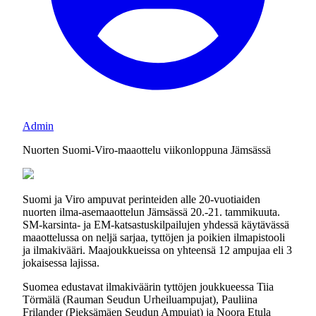
Admin
Nuorten Suomi-Viro-maaottelu viikonloppuna Jämsässä
Suomi ja Viro ampuvat perinteiden alle 20-vuotiaiden
nuorten ilma-asemaaottelun Jämsässä 20.-21. tammikuuta.
SM-karsinta- ja EM-katsastuskilpailujen yhdessä käytävässä
maaottelussa on neljä sarjaa, tyttöjen ja poikien ilmapistooli
ja ilmakivääri. Maajoukkueissa on yhteensä 12 ampujaa eli 3
jokaisessa lajissa.
Suomea edustavat ilmakiväärin tyttöjen joukkueessa Tiia
Törmälä (Rauman Seudun Urheiluampujat), Pauliina
Frilander (Pieksämäen Seudun Ampujat) ja Noora Etula