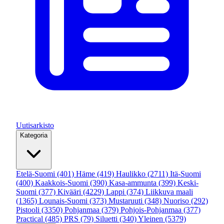
Uutisarkisto
Kategoria
Etelä-Suomi
(401)
Häme
(419)
Haulikko
(2711)
Itä-Suomi
(400)
Kaakkois-Suomi
(390)
Kasa-ammunta
(399)
Keski-
Suomi
(377)
Kivääri
(4229)
Lappi
(374)
Liikkuva maali
(1365)
Lounais-Suomi
(373)
Mustaruuti
(348)
Nuoriso
(292)
Pistooli
(3350)
Pohjanmaa
(379)
Pohjois-Pohjanmaa
(377)
Practical
(485)
PRS
(79)
Siluetti
(340)
Yleinen
(5379)