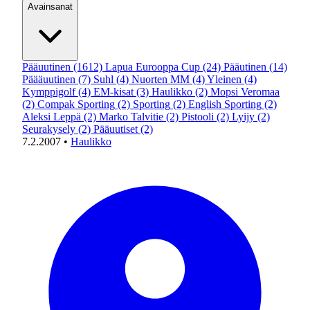
Avainsanat
Pääuutinen
(1612)
Lapua Eurooppa Cup
(24)
Pääutinen
(14)
Päääuutinen
(7)
Suhl
(4)
Nuorten MM
(4)
Yleinen
(4)
Kymppigolf
(4)
EM-kisat
(3)
Haulikko
(2)
Mopsi Veromaa
(2)
Compak Sporting
(2)
Sporting
(2)
English Sporting
(2)
Aleksi Leppä
(2)
Marko Talvitie
(2)
Pistooli
(2)
Lyijy
(2)
Seurakysely
(2)
Pääuutiset
(2)
7.2.2007
•
Haulikko