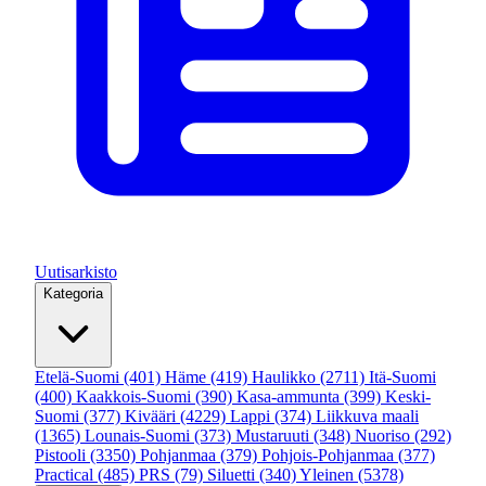
Uutisarkisto
Kategoria
Etelä-Suomi
(401)
Häme
(419)
Haulikko
(2711)
Itä-Suomi
(400)
Kaakkois-Suomi
(390)
Kasa-ammunta
(399)
Keski-
Suomi
(377)
Kivääri
(4229)
Lappi
(374)
Liikkuva maali
(1365)
Lounais-Suomi
(373)
Mustaruuti
(348)
Nuoriso
(292)
Pistooli
(3350)
Pohjanmaa
(379)
Pohjois-Pohjanmaa
(377)
Practical
(485)
PRS
(79)
Siluetti
(340)
Yleinen
(5378)