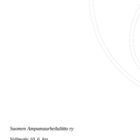
Suomen Ampumaurheiluliitto ry
Valimotie 10, 6. krs