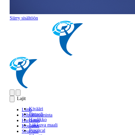
Siirry sisältöön
Lajit
Kivääri
Liitto
Pistooli
Kilpailutoiminta
Haulikko
Harrastus
Liikkuva maali
Koulutus
Practical
Seuroille