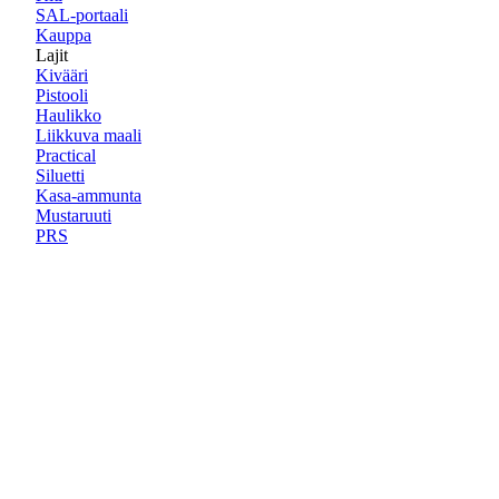
SAL-portaali
Kauppa
Lajit
Kivääri
Pistooli
Haulikko
Liikkuva maali
Practical
Siluetti
Kasa-ammunta
Mustaruuti
PRS