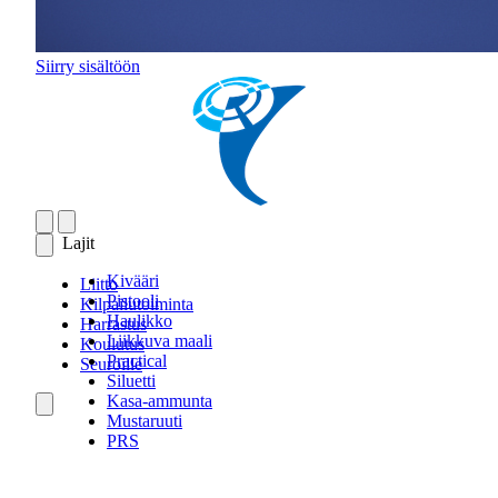
Siirry sisältöön
Lajit
Kivääri
Liitto
Pistooli
Kilpailutoiminta
Haulikko
Harrastus
Liikkuva maali
Koulutus
Practical
Seuroille
Siluetti
Kasa-ammunta
Mustaruuti
PRS