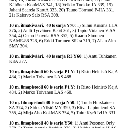
Kähönen KouMAS 341, 18) Veikko Tuokko JA 339, 19)
Juhani Saarela KarttA 333, 20) Tauno Törrnud P-HA 331,
21) Kalervo Salo RSA 308.
10 m
, ilmakivääri, 40 ls sarja Y70
: 1) Silmu Kuisma LLA
376, 2) Antti Tyrväinen K-64 361, 3) Tapio Virtanen V-SA
354, 4) Osmo Paavola RSA 352, 5) Kaarlo Simonen
NAME-88 328, 6) Erkki Turunen SiUra 319, 7) Allan Alm
SMY 304.
10 m
, ilmakivääri, 40 ls sarja R3 Y60
: 1) Antti Tuhkanen
KitA 377.
10 m
, ilmapistooli 60 ls sarja P1 Y
: 1) Risto Heinistö KajA
484, 2) Marko Toivanen LAS 468.
10 m
, ilmapistooli 60 ls sarja P1 Y
: 1) Risto Heinistö KajA
484, 2) Marko Toivanen LAS 468.
10 m
, Iilmapistooli 40 ls sarja N50
: 1) Tuula Hurskainen
SA 374, 2) Sirkka Ylistö MY 359, 3) Ritva Lapinniemi SA
355, 4) Mirja Aho KokMAS 354, 5) Tuire Kyrö IvUA 331.
10 m
, ilmapistooli 40 ls sarja Y50
: 1) Antti Pesonen OrJy