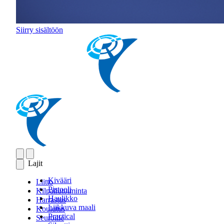
Siirry sisältöön
Lajit
Kivääri
Liitto
Pistooli
Kilpailutoiminta
Haulikko
Harrastus
Liikkuva maali
Koulutus
Practical
Seuroille