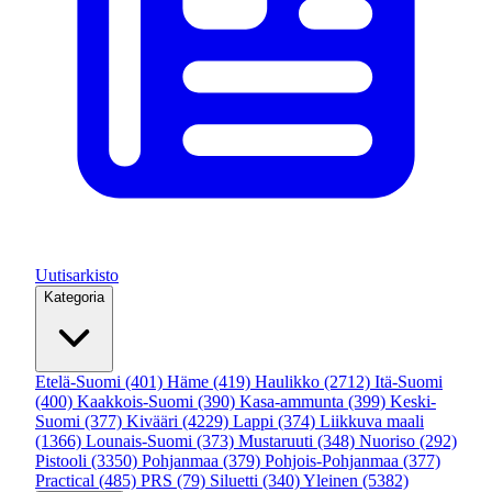
Uutisarkisto
Kategoria
Etelä-Suomi
(401)
Häme
(419)
Haulikko
(2712)
Itä-Suomi
(400)
Kaakkois-Suomi
(390)
Kasa-ammunta
(399)
Keski-
Suomi
(377)
Kivääri
(4229)
Lappi
(374)
Liikkuva maali
(1366)
Lounais-Suomi
(373)
Mustaruuti
(348)
Nuoriso
(292)
Pistooli
(3350)
Pohjanmaa
(379)
Pohjois-Pohjanmaa
(377)
Practical
(485)
PRS
(79)
Siluetti
(340)
Yleinen
(5382)