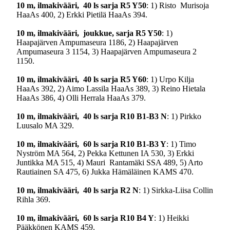
10 m
, ilmakivääri, 40 ls sarja R5 Y50
: 1) Risto Murisoja
HaaAs 400, 2) Erkki Pietilä HaaAs 394.
10 m
, ilmakivääri, joukkue, sarja R5 Y50
: 1)
Haapajärven Ampumaseura 1186, 2) Haapajärven
Ampumaseura 3 1154, 3) Haapajärven Ampumaseura 2
1150.
10 m
, ilmakivääri, 40 ls sarja R5 Y60
: 1) Urpo Kilja
HaaAs 392, 2) Aimo Lassila HaaAs 389, 3) Reino Hietala
HaaAs 386, 4) Olli Herrala HaaAs 379.
10 m
, ilmakivääri, 40 ls sarja R10 B1-B3 N
: 1) Pirkko
Luusalo MA 329.
10 m
, ilmakivääri, 60 ls sarja R10 B1-B3 Y
: 1) Timo
Nyström MA 564, 2) Pekka Kettunen IA 530, 3) Erkki
Juntikka MA 515, 4) Mauri Rantamäki SSA 489, 5) Arto
Rautiainen SA 475, 6) Jukka Hämäläinen KAMS 470.
10 m
, ilmakivääri, 40 ls sarja R2 N
: 1) Sirkka-Liisa Collin
Rihla 369.
10 m
, ilmakivääri, 60 ls sarja R10 B4 Y
: 1) Heikki
Pääkkönen KAMS 459.