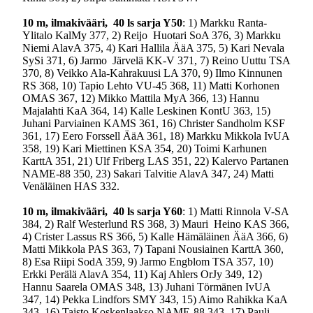
10 m
, ilmakivääri, 40 ls sarja Y50
: 1) Markku Ranta-
Ylitalo KalMy 377, 2) Reijo Huotari SoA 376, 3) Markku
Niemi AlavA 375, 4) Kari Hallila ÄäA 375, 5) Kari Nevala
SySi 371, 6) Jarmo Järvelä KK-V 371, 7) Reino Uuttu TSA
370, 8) Veikko Ala-Kahrakuusi LA 370, 9) Ilmo Kinnunen
RS 368, 10) Tapio Lehto VU-45 368, 11) Matti Korhonen
OMAS 367, 12) Mikko Mattila MyA 366, 13) Hannu
Majalahti KaA 364, 14) Kalle Leskinen KontU 363, 15)
Juhani Parviainen KAMS 361, 16) Christer Sandholm KSF
361, 17) Eero Forssell ÄäA 361, 18) Markku Mikkola IvUA
358, 19) Kari Miettinen KSA 354, 20) Toimi Karhunen
KarttA 351, 21) Ulf Friberg LAS 351, 22) Kalervo Partanen
NAME-88 350, 23) Sakari Talvitie AlavA 347, 24) Matti
Venäläinen HAS 332.
10 m
, ilmakivääri, 40 ls sarja Y60
: 1) Matti Rinnola V-SA
384, 2) Ralf Westerlund RS 368, 3) Mauri Heino KAS 366,
4) Crister Lassus RS 366, 5) Kalle Hämäläinen ÄäA 366, 6)
Matti Mikkola PAS 363, 7) Tapani Nousiainen KarttA 360,
8) Esa Riipi SodA 359, 9) Jarmo Engblom TSA 357, 10)
Erkki Perälä AlavA 354, 11) Kaj Ahlers OrJy 349, 12)
Hannu Saarela OMAS 348, 13) Juhani Törmänen IvUA
347, 14) Pekka Lindfors SMY 343, 15) Aimo Rahikka KaA
343, 16) Taisto Koskenlaakso NAME-88 343, 17) Pauli