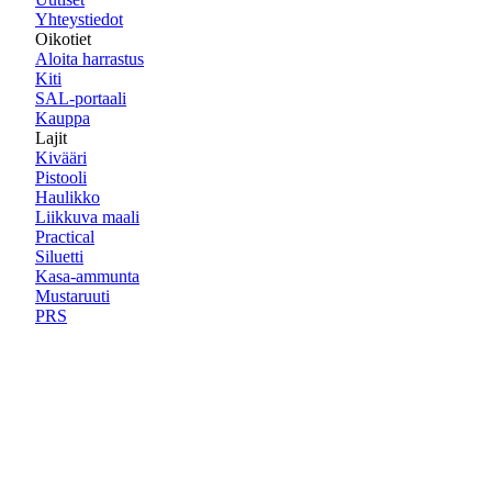
Yhteystiedot
Oikotiet
Aloita harrastus
Kiti
SAL-portaali
Kauppa
Lajit
Kivääri
Pistooli
Haulikko
Liikkuva maali
Practical
Siluetti
Kasa-ammunta
Mustaruuti
PRS