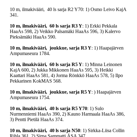
10 m, ilmakivääri, 40 ls sarja R2 Y70: 1) Osmo Leivo KajA
341.
10 m
, ilmakivääri, 60 ls sarja R3 Y
: 1) Erkki Pekkala
HaaAs 598, 2) Veikko Palsamäki HaaAs 596, 3) Kalervo
Pieksämäki HaaAs 590.
10 m
, ilmakivääri, joukkue, sarja R3 Y
: 1) Haapajärven
Ampumaseura 1784.
10 m
, ilmakivääri, 60 ls sarja R5 Y
: 1) Minna Leinonen
KajA 600, 2) Jukka Mikkonen HaaAs 595, 3) Heikki
Kaattari HaaAs 581, 4) Jorma Rönkkö HaaAs 578, 5) Ilpo
Pekkarinen KokMAS 568.
10 m
, ilmakivääri, joukkue, sarja R5 Y
: ) Haapajärven
Ampumaseura 1754.
10 m
, ilmakivääri, 40 ls sarja R5 Y70
: 1) Sulo
Nurmenniemi HaaAs 390, 2) Kauno Harmaala HaaAs 386,
3) Pentti Pietilä HaaAs 374.
10 m
, ilmakivääri, 40 ls sarja N50
: 1) Sirkka-Liisa Collin
Rihla 361, 2) Sirpa Sammatti ÄSA 347.