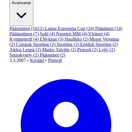
Avainsanat
Pääuutinen
(1612)
Lapua Eurooppa Cup
(24)
Pääutinen
(14)
Päääuutinen
(7)
Suhl
(4)
Nuorten MM
(4)
Yleinen
(4)
Kymppigolf
(4)
EM-kisat
(3)
Haulikko
(2)
Mopsi Veromaa
(2)
Compak Sporting
(2)
Sporting
(2)
English Sporting
(2)
Aleksi Leppä
(2)
Marko Talvitie
(2)
Pistooli
(2)
Lyijy
(2)
Seurakysely
(2)
Pääuutiset
(2)
3.3.2007
•
Kivääri
•
Pistooli