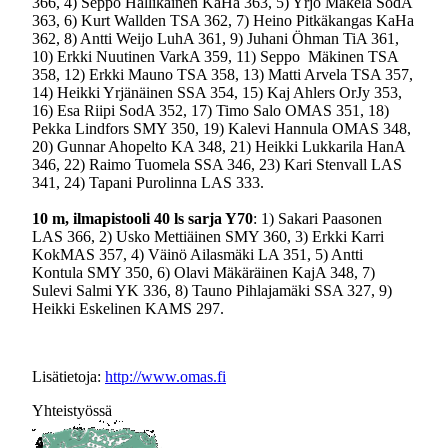
366, 4) Seppo Hallikainen KaHa 363, 5) Yrjö Mäkelä SodA
363, 6) Kurt Wallden TSA 362, 7) Heino Pitkäkangas KaHa
362, 8) Antti Weijo LuhA 361, 9) Juhani Öhman TiA 361,
10) Erkki Nuutinen VarkA 359, 11) Seppo Mäkinen TSA
358, 12) Erkki Mauno TSA 358, 13) Matti Arvela TSA 357,
14) Heikki Yrjänäinen SSA 354, 15) Kaj Ahlers OrJy 353,
16) Esa Riipi SodA 352, 17) Timo Salo OMAS 351, 18)
Pekka Lindfors SMY 350, 19) Kalevi Hannula OMAS 348,
20) Gunnar Ahopelto KA 348, 21) Heikki Lukkarila HanA
346, 22) Raimo Tuomela SSA 346, 23) Kari Stenvall LAS
341, 24) Tapani Purolinna LAS 333.
10 m
, ilmapistooli 40 ls sarja Y70
: 1) Sakari Paasonen
LAS 366, 2) Usko Mettiäinen SMY 360, 3) Erkki Karri
KokMAS 357, 4) Väinö Ailasmäki LA 351, 5) Antti
Kontula SMY 350, 6) Olavi Mäkäräinen KajA 348, 7)
Sulevi Salmi YK 336, 8) Tauno Pihlajamäki SSA 327, 9)
Heikki Eskelinen KAMS 297.
Lisätietoja:
http://www.omas.fi
Yhteistyössä