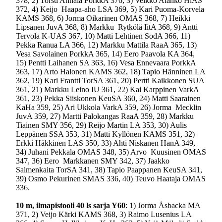
378, 2) Torsti Annala PorkkA 376, 3) Veikko Alanko HlAS
372, 4) Keijo Haapa-aho LSA 369, 5) Kari Puoma-Korvela
KAMS 368, 6) Jorma Oikarinen OMAS 368, 7) Heikki
Lipsanen JuvA 368, 8) Markku Rytkölä IitA 368, 9) Antti
Tervola K-UAS 367, 10) Matti Lehtinen SodA 366, 11)
Pekka Ranua LA 366, 12) Markku Mattila RaaA 365, 13)
Vesa Savolainen PorkkA 365, 14) Eero Paavola KA 364,
15) Pentti Laihanen SA 363, 16) Vesa Ennevaara PorkkA
363, 17) Arto Halonen KAMS 362, 18) Tapio Hänninen LA
362, 19) Kari Frantti TorSA 361, 20) Pertti Kaikkonen SUA
361, 21) Markku Leino IU 361, 22) Kai Karppinen VarkA
361, 23) Pekka Siiskonen KeuSA 360, 24) Matti Saarainen
KaHa 359, 25) Ari Ukkola VarkA 359, 26) Jorma Mecklin
JuvA 359, 27) Martti Palokangas RaaA 359, 28) Markku
Tiainen SMY 356, 29) Reijo Martin LA 353, 30) Aulis
Leppänen SSA 353, 31) Matti Kyllönen KAMS 351, 32)
Erkki Häkkinen LAS 350, 33) Ahti Niskanen HanA 349,
34) Juhani Pekkala OMAS 348, 35) Arvo Kuusinen OMAS
347, 36) Eero Markkanen SMY 342, 37) Jaakko
Salmenkaita TorSA 341, 38) Tapio Paappanen KeuSA 341,
39) Osmo Pekurinen SMAS 336, 40) Teuvo Haataja OMAS
336.
10 m
, ilmapistooli 40 ls sarja Y60
: 1) Jorma Åsbacka MA
371, 2) Veijo Kärki KAMS 368, 3) Raimo Lusenius LA