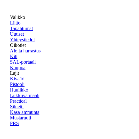
Valikko
Liitto
Tapahtumat
Uutiset
Yhteystiedot
Oikotiet
Aloita harrastus
Kiti
SAL-portaali
Kauppa
Lajit
Kivääri
Pistooli
Haulikko
Liikkuva maali
Practical
Siluetti
Kasa-ammunta
Mustaruuti
PRS