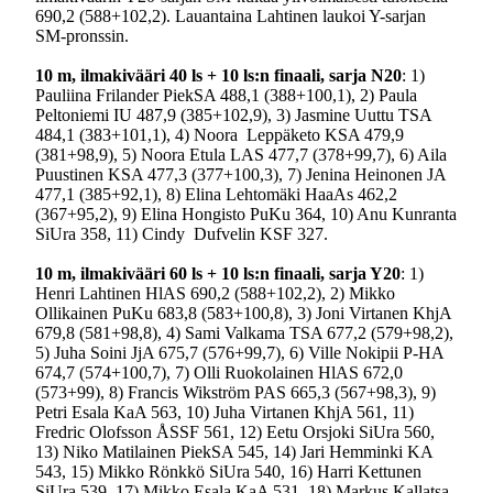
690,2 (588+102,2). Lauantaina Lahtinen laukoi Y-sarjan
SM-pronssin.
10 m
, ilmakivääri 40 ls + 10 ls:n finaali, sarja N20
: 1)
Pauliina Frilander PiekSA 488,1 (388+100,1), 2) Paula
Peltoniemi IU 487,9 (385+102,9), 3) Jasmine Uuttu TSA
484,1 (383+101,1), 4) Noora Leppäketo KSA 479,9
(381+98,9), 5) Noora Etula LAS 477,7 (378+99,7), 6) Aila
Puustinen KSA 477,3 (377+100,3), 7) Jenina Heinonen JA
477,1 (385+92,1), 8) Elina Lehtomäki HaaAs 462,2
(367+95,2), 9) Elina Hongisto PuKu 364, 10) Anu Kunranta
SiUra 358, 11) Cindy Dufvelin KSF 327.
10 m
, ilmakivääri 60 ls + 10 ls:n finaali, sarja Y20
: 1)
Henri Lahtinen HlAS 690,2 (588+102,2), 2) Mikko
Ollikainen PuKu 683,8 (583+100,8), 3) Joni Virtanen KhjA
679,8 (581+98,8), 4) Sami Valkama TSA 677,2 (579+98,2),
5) Juha Soini JjA 675,7 (576+99,7), 6) Ville Nokipii P-HA
674,7 (574+100,7), 7) Olli Ruokolainen HlAS 672,0
(573+99), 8) Francis Wikström PAS 665,3 (567+98,3), 9)
Petri Esala KaA 563, 10) Juha Virtanen KhjA 561, 11)
Fredric Olofsson ÅSSF 561, 12) Eetu Orsjoki SiUra 560,
13) Niko Matilainen PiekSA 545, 14) Jari Hemminki KA
543, 15) Mikko Rönkkö SiUra 540, 16) Harri Kettunen
SiUra 539, 17) Mikko Esala KaA 531, 18) Markus Kallatsa