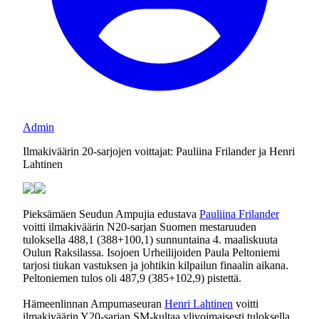
Admin
Ilmakiväärin 20-sarjojen voittajat: Pauliina Frilander ja Henri
Lahtinen
Pieksämäen Seudun Ampujia edustava
Pauliina Frilander
voitti ilmakiväärin N20-sarjan Suomen mestaruuden
tuloksella 488,1 (388+100,1) sunnuntaina 4. maaliskuuta
Oulun Raksilassa. Isojoen Urheilijoiden Paula Peltoniemi
tarjosi tiukan vastuksen ja johtikin kilpailun finaalin aikana.
Peltoniemen tulos oli 487,9 (385+102,9) pistettä.
Hämeenlinnan Ampumaseuran
Henri Lahtinen
voitti
ilmakiväärin Y20-sarjan SM-kultaa ylivoimaisesti tuloksella