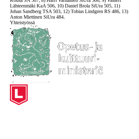
Kousa SA 507, 8) Harri Vartiainen SiUra 506, 9) Valtteri
Lähteenmäki KaA 506, 10) Daniel Brola SiUra 505, 11)
Johan Sandberg TSA 503, 12) Tobias Lindgren RS 486, 13)
Anton Miettinen SiUra 484.
Yhteistyössä