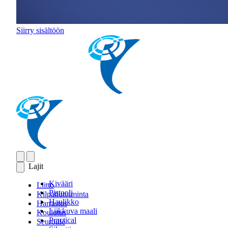
Siirry sisältöön
Lajit
Kivääri
Liitto
Pistooli
Kilpailutoiminta
Haulikko
Harrastus
Liikkuva maali
Koulutus
Practical
Seuroille