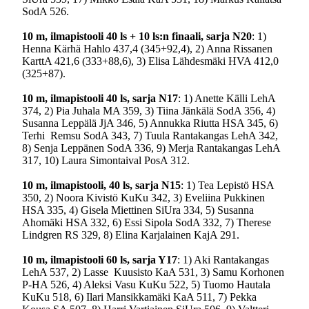
SodA 526.
10 m
, ilmapistooli 40 ls + 10 ls:n finaali, sarja N20
: 1)
Henna Kärhä Hahlo 437,4 (345+92,4), 2) Anna Rissanen
KarttA 421,6 (333+88,6), 3) Elisa Lähdesmäki HVA 412,0
(325+87).
10 m
, ilmapistooli 40 ls, sarja N17
: 1) Anette Källi LehA
374, 2) Pia Juhala MA 359, 3) Tiina Jänkälä SodA 356, 4)
Susanna Leppälä JjA 346, 5) Annukka Riutta HSA 345, 6)
Terhi Remsu SodA 343, 7) Tuula Rantakangas LehA 342,
8) Senja Leppänen SodA 336, 9) Merja Rantakangas LehA
317, 10) Laura Simontaival PosA 312.
10 m
, ilmapistooli, 40 ls, sarja N15
: 1) Tea Lepistö HSA
350, 2) Noora Kivistö KuKu 342, 3) Eveliina Pukkinen
HSA 335, 4) Gisela Miettinen SiUra 334, 5) Susanna
Ahomäki HSA 332, 6) Essi Sipola SodA 332, 7) Therese
Lindgren RS 329, 8) Elina Karjalainen KajA 291.
10 m
, ilmapistooli 60 ls, sarja Y17
: 1) Aki Rantakangas
LehA 537, 2) Lasse Kuusisto KaA 531, 3) Samu Korhonen
P-HA 526, 4) Aleksi Vasu KuKu 522, 5) Tuomo Hautala
KuKu 518, 6) Ilari Mansikkamäki KaA 511, 7) Pekka