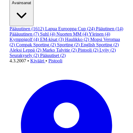
Avainsanat
Pääuutinen
(1612)
Lapua Eurooppa Cup
(24)
Pääutinen
(14)
Päääuutinen
(7)
Suhl
(4)
Nuorten MM
(4)
Yleinen
(4)
Kymppigolf
(4)
EM-kisat
(3)
Haulikko
(2)
Mopsi Veromaa
(2)
Compak Sporting
(2)
Sporting
(2)
English Sporting
(2)
Aleksi Leppä
(2)
Marko Talvitie
(2)
Pistooli
(2)
Lyijy
(2)
Seurakysely
(2)
Pääuutiset
(2)
4.3.2007
•
Kivääri
•
Pistooli