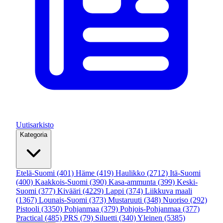
Uutisarkisto
Kategoria
Etelä-Suomi
(401)
Häme
(419)
Haulikko
(2712)
Itä-Suomi
(400)
Kaakkois-Suomi
(390)
Kasa-ammunta
(399)
Keski-
Suomi
(377)
Kivääri
(4229)
Lappi
(374)
Liikkuva maali
(1367)
Lounais-Suomi
(373)
Mustaruuti
(348)
Nuoriso
(292)
Pistooli
(3350)
Pohjanmaa
(379)
Pohjois-Pohjanmaa
(377)
Practical
(485)
PRS
(79)
Siluetti
(340)
Yleinen
(5385)