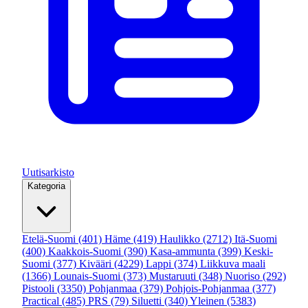
Uutisarkisto
Kategoria
Etelä-Suomi
(401)
Häme
(419)
Haulikko
(2712)
Itä-Suomi
(400)
Kaakkois-Suomi
(390)
Kasa-ammunta
(399)
Keski-
Suomi
(377)
Kivääri
(4229)
Lappi
(374)
Liikkuva maali
(1366)
Lounais-Suomi
(373)
Mustaruuti
(348)
Nuoriso
(292)
Pistooli
(3350)
Pohjanmaa
(379)
Pohjois-Pohjanmaa
(377)
Practical
(485)
PRS
(79)
Siluetti
(340)
Yleinen
(5383)