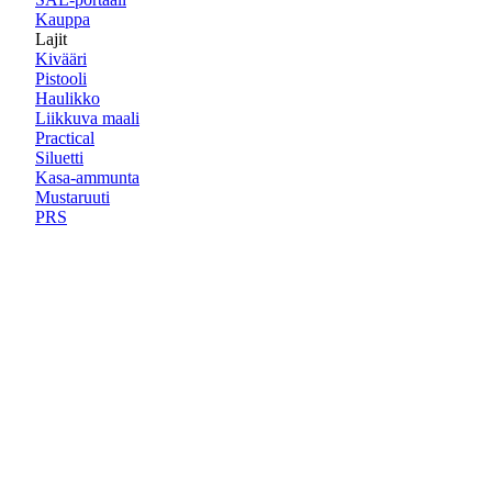
Kauppa
Lajit
Kivääri
Pistooli
Haulikko
Liikkuva maali
Practical
Siluetti
Kasa-ammunta
Mustaruuti
PRS