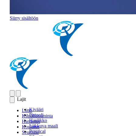
Siirry sisältöön
Lajit
Kivääri
Liitto
Pistooli
Kilpailutoiminta
Haulikko
Harrastus
Liikkuva maali
Koulutus
Practical
Seuroille