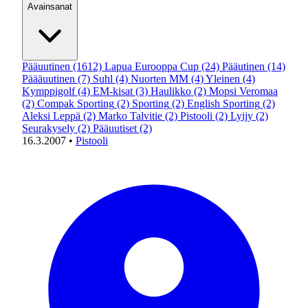
Avainsanat
Pääuutinen
(1612)
Lapua Eurooppa Cup
(24)
Pääutinen
(14)
Päääuutinen
(7)
Suhl
(4)
Nuorten MM
(4)
Yleinen
(4)
Kymppigolf
(4)
EM-kisat
(3)
Haulikko
(2)
Mopsi Veromaa
(2)
Compak Sporting
(2)
Sporting
(2)
English Sporting
(2)
Aleksi Leppä
(2)
Marko Talvitie
(2)
Pistooli
(2)
Lyijy
(2)
Seurakysely
(2)
Pääuutiset
(2)
16.3.2007
•
Pistooli