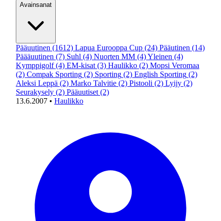
Avainsanat
Pääuutinen
(1612)
Lapua Eurooppa Cup
(24)
Pääutinen
(14)
Päääuutinen
(7)
Suhl
(4)
Nuorten MM
(4)
Yleinen
(4)
Kymppigolf
(4)
EM-kisat
(3)
Haulikko
(2)
Mopsi Veromaa
(2)
Compak Sporting
(2)
Sporting
(2)
English Sporting
(2)
Aleksi Leppä
(2)
Marko Talvitie
(2)
Pistooli
(2)
Lyijy
(2)
Seurakysely
(2)
Pääuutiset
(2)
13.6.2007
•
Haulikko