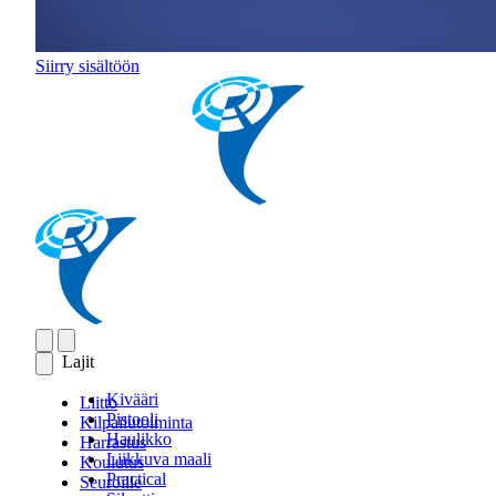
Siirry sisältöön
Lajit
Kivääri
Liitto
Pistooli
Kilpailutoiminta
Haulikko
Harrastus
Liikkuva maali
Koulutus
Practical
Seuroille