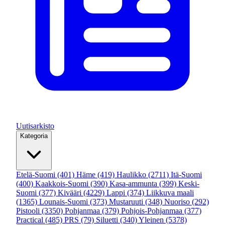
Uutisarkisto
Kategoria
Etelä-Suomi
(401)
Häme
(419)
Haulikko
(2711)
Itä-Suomi
(400)
Kaakkois-Suomi
(390)
Kasa-ammunta
(399)
Keski-
Suomi
(377)
Kivääri
(4229)
Lappi
(374)
Liikkuva maali
(1365)
Lounais-Suomi
(373)
Mustaruuti
(348)
Nuoriso
(292)
Pistooli
(3350)
Pohjanmaa
(379)
Pohjois-Pohjanmaa
(377)
Practical
(485)
PRS
(79)
Siluetti
(340)
Yleinen
(5378)