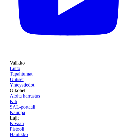
Valikko
Liitto
Tapahtumat
Uutiset
Yhteystiedot
Oikotiet
Aloita harrastus
Kiti
SAL-portaali
Kauppa
Lajit
Kivääri
Pistooli
Haulikko