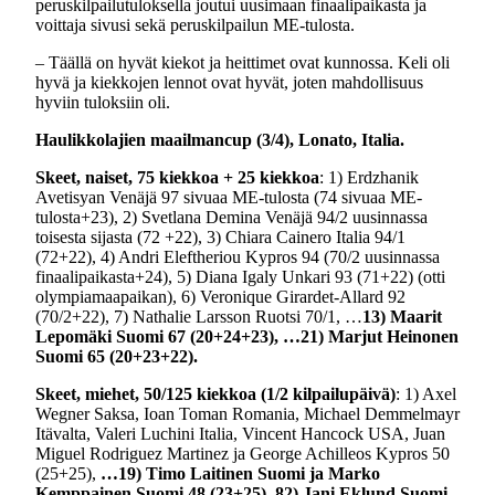
peruskilpailutuloksella joutui uusimaan finaalipaikasta ja
voittaja sivusi sekä peruskilpailun ME-tulosta.
– Täällä on hyvät kiekot ja heittimet ovat kunnossa. Keli oli
hyvä ja kiekkojen lennot ovat hyvät, joten mahdollisuus
hyviin tuloksiin oli.
Haulikkolajien maailmancup (3/4), Lonato, Italia.
Skeet, naiset, 75 kiekkoa + 25 kiekkoa
: 1) Erdzhanik
Avetisyan Venäjä 97 sivuaa ME-tulosta (74 sivuaa ME-
tulosta+23), 2) Svetlana Demina Venäjä 94/2 uusinnassa
toisesta sijasta (72 +22), 3) Chiara Cainero Italia 94/1
(72+22), 4) Andri Eleftheriou Kypros 94 (70/2 uusinnassa
finaalipaikasta+24), 5) Diana Igaly Unkari 93 (71+22) (otti
olympiamaapaikan), 6) Veronique Girardet-Allard 92
(70/2+22), 7) Nathalie Larsson Ruotsi 70/1, …
13) Maarit
Lepomäki Suomi 67 (20+24+23), …21) Marjut Heinonen
Suomi 65 (20+23+22).
Skeet, miehet, 50/125 kiekkoa (1/2 kilpailupäivä)
: 1) Axel
Wegner Saksa, Ioan Toman Romania, Michael Demmelmayr
Itävalta, Valeri Luchini Italia, Vincent Hancock USA, Juan
Miguel Rodriguez Martinez ja George Achilleos Kypros 50
(25+25),
…19) Timo Laitinen Suomi ja Marko
Kemppainen Suomi 48 (23+25), 82) Jani Eklund Suomi