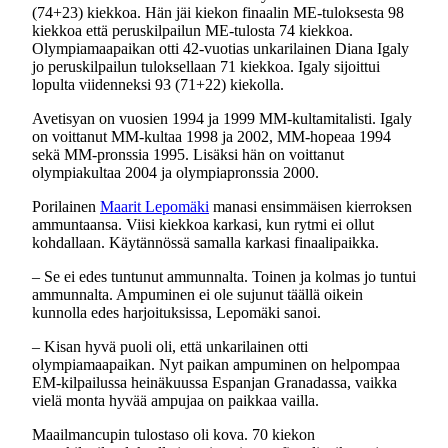
(74+23) kiekkoa. Hän jäi kiekon finaalin ME-tuloksesta 98
kiekkoa että peruskilpailun ME-tulosta 74 kiekkoa.
Olympiamaapaikan otti 42-vuotias unkarilainen Diana Igaly
jo peruskilpailun tuloksellaan 71 kiekkoa. Igaly sijoittui
lopulta viidenneksi 93 (71+22) kiekolla.
Avetisyan on vuosien 1994 ja 1999 MM-kultamitalisti. Igaly
on voittanut MM-kultaa 1998 ja 2002, MM-hopeaa 1994
sekä MM-pronssia 1995. Lisäksi hän on voittanut
olympiakultaa 2004 ja olympiapronssia 2000.
Porilainen
Maarit Lepomäki
manasi ensimmäisen kierroksen
ammuntaansa. Viisi kiekkoa karkasi, kun rytmi ei ollut
kohdallaan. Käytännössä samalla karkasi finaalipaikka.
– Se ei edes tuntunut ammunnalta. Toinen ja kolmas jo tuntui
ammunnalta. Ampuminen ei ole sujunut täällä oikein
kunnolla edes harjoituksissa, Lepomäki sanoi.
– Kisan hyvä puoli oli, että unkarilainen otti
olympiamaapaikan. Nyt paikan ampuminen on helpompaa
EM-kilpailussa heinäkuussa Espanjan Granadassa, vaikka
vielä monta hyvää ampujaa on paikkaa vailla.
Maailmancupin tulostaso oli kova. 70 kiekon