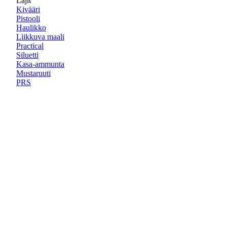
Lajit
Kivääri
Pistooli
Haulikko
Liikkuva maali
Practical
Siluetti
Kasa-ammunta
Mustaruuti
PRS