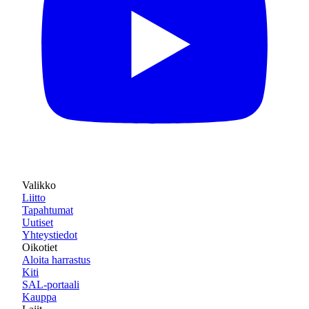
Valikko
Liitto
Tapahtumat
Uutiset
Yhteystiedot
Oikotiet
Aloita harrastus
Kiti
SAL-portaali
Kauppa