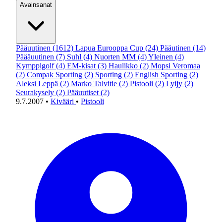
Avainsanat
Pääuutinen
(1612)
Lapua Eurooppa Cup
(24)
Pääutinen
(14)
Päääuutinen
(7)
Suhl
(4)
Nuorten MM
(4)
Yleinen
(4)
Kymppigolf
(4)
EM-kisat
(3)
Haulikko
(2)
Mopsi Veromaa
(2)
Compak Sporting
(2)
Sporting
(2)
English Sporting
(2)
Aleksi Leppä
(2)
Marko Talvitie
(2)
Pistooli
(2)
Lyijy
(2)
Seurakysely
(2)
Pääuutiset
(2)
9.7.2007
•
Kivääri
•
Pistooli