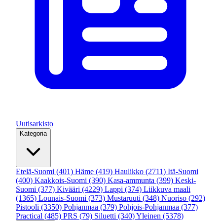
Uutisarkisto
Kategoria
Etelä-Suomi
(401)
Häme
(419)
Haulikko
(2711)
Itä-Suomi
(400)
Kaakkois-Suomi
(390)
Kasa-ammunta
(399)
Keski-
Suomi
(377)
Kivääri
(4229)
Lappi
(374)
Liikkuva maali
(1365)
Lounais-Suomi
(373)
Mustaruuti
(348)
Nuoriso
(292)
Pistooli
(3350)
Pohjanmaa
(379)
Pohjois-Pohjanmaa
(377)
Practical
(485)
PRS
(79)
Siluetti
(340)
Yleinen
(5378)