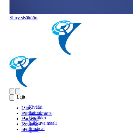
Siirry sisältöön
Lajit
Kivääri
Liitto
Pistooli
Kilpailutoiminta
Haulikko
Harrastus
Liikkuva maali
Koulutus
Practical
Seuroille