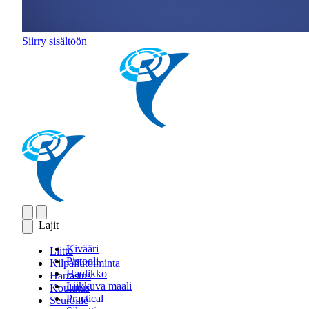
Siirry sisältöön
Lajit
Kivääri
Liitto
Pistooli
Kilpailutoiminta
Haulikko
Harrastus
Liikkuva maali
Koulutus
Practical
Seuroille