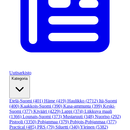
Uutisarkisto
Kategoria
Etelä-Suomi
(401)
Häme
(419)
Haulikko
(2712)
Itä-Suomi
(400)
Kaakkois-Suomi
(390)
Kasa-ammunta
(399)
Keski-
Suomi
(377)
Kivääri
(4229)
Lappi
(374)
Liikkuva maali
(1366)
Lounais-Suomi
(373)
Mustaruuti
(348)
Nuoriso
(292)
Pistooli
(3350)
Pohjanmaa
(379)
Pohjois-Pohjanmaa
(377)
Practical
(485)
PRS
(79)
Siluetti
(340)
Yleinen
(5382)