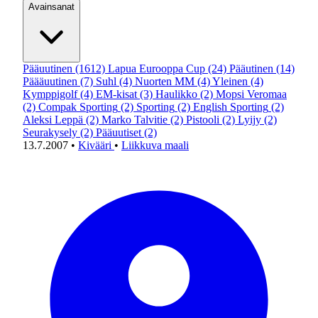
Avainsanat
Pääuutinen
(1612)
Lapua Eurooppa Cup
(24)
Pääutinen
(14)
Päääuutinen
(7)
Suhl
(4)
Nuorten MM
(4)
Yleinen
(4)
Kymppigolf
(4)
EM-kisat
(3)
Haulikko
(2)
Mopsi Veromaa
(2)
Compak Sporting
(2)
Sporting
(2)
English Sporting
(2)
Aleksi Leppä
(2)
Marko Talvitie
(2)
Pistooli
(2)
Lyijy
(2)
Seurakysely
(2)
Pääuutiset
(2)
13.7.2007
•
Kivääri
•
Liikkuva maali