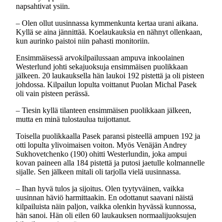
napsahtivat ysiin.
– Olen ollut uusinnassa kymmenkunta kertaa urani aikana.
Kyllä se aina jännittää. Koelaukauksia en nähnyt ollenkaan,
kun aurinko paistoi niin pahasti monitoriin.
Ensimmäisessä arvokilpailussaan ampuva inkoolainen
Westerlund johti sekajuoksuja ensimmäisen puolikkaan
jälkeen. 20 laukauksella hän laukoi 192 pistettä ja oli pisteen
johdossa. Kilpailun lopulta voittanut Puolan Michal Pasek
oli vain pisteen perässä.
– Tiesin kyllä tilanteen ensimmäisen puolikkaan jälkeen,
mutta en minä tulostaulua tuijottanut.
Toisella puolikkaalla Pasek paransi pisteellä ampuen 192 ja
otti lopulta ylivoimaisen voiton. Myös Venäjän Andrey
Sukhovetchenko (190) ohitti Westerlundin, joka ampui
kovan paineen alla 184 pistettä ja putosi jaetulle kolmannelle
sijalle. Sen jälkeen mitali oli tarjolla vielä uusinnassa.
– Ihan hyvä tulos ja sijoitus. Olen tyytyväinen, vaikka
uusinnan häviö harmittaakin. En odottanut saavani näistä
kilpailuista näin paljon, vaikka olenkin hyvässä kunnossa,
hän sanoi. Hän oli eilen 60 laukauksen normaalijuoksujen