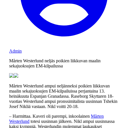
Admin
Mårten Westerlund neljäs poikien liikkuvan maalin
sekajuoksujen EM-kilpailussa
Mårten Westerlund ampui neljänneksi poikien liikkuvan
maalin sekajuoksujen EM-kilpailuissa perjantaina 13.
heinäkuuta Espanjan Granadassa. Raseborg Skyttaren 18-
vuotias Westerlund ampui pronssimitalista uusinnan Tshekin
Josef Nikliä vastaan. Nikl voitti 20-18.
– Harmittaa. Kaveri oli parempi, inkoolainen
Mårten
Westerlund
totesi uusinnan jälkeen. Nikl ampui uusinnassa
kaksi kymppiä. Westerlundin molemmat laukaukset