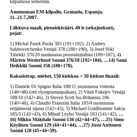
kilpailussa seitsemäs.
Ammunnan EM-kilpailu, Granada, Espanja,
11.-21.7.2007.
Liikkuva maali, pienoiskivääri, 40 ls (sekajuoksut),
pojat:
1) Michal Pasek Puola 383 (191+192), 2) Andrey
Sukhovetchenko Venäjä 378 (188+190), 3) Josef Nikl
Tshekki 376/20 uusinnassa pronssimitalista (189+187), 4
)
Mårten Westerlund Suomi 376/18 (192+184), …14) Sami
Heikkilä Suomi 358 (180+178).
Kaksoistrap, miehet, 150 kiekkoa + 50 kiekon finaali:
1) Daniele Di Spigno Italia 188/11 uusinnassa voitosta
(140+48) (otti olympiamaapaikan), 2) Vitali Fokejev Venäjä
188/10 (142+46), 3) Steven Scott Iso-Britannia 186
(140+46), 4) Claudio Franzoni Italia 185/4 uusinnassa
neljännestä sijasta (142+43), 5) Michael Goldbrunner Saksa
185/3 (142+43), 6) Mihail Leybo Venäjä 183 (141+42),
…
16) Mikko Mäkitalo Suomi 136 (42+44+47), …25) Simo
Köylinen Suomi 129 (44+41+44), …27) Jussi Anttonen
Suomi 128 (45+44+39).