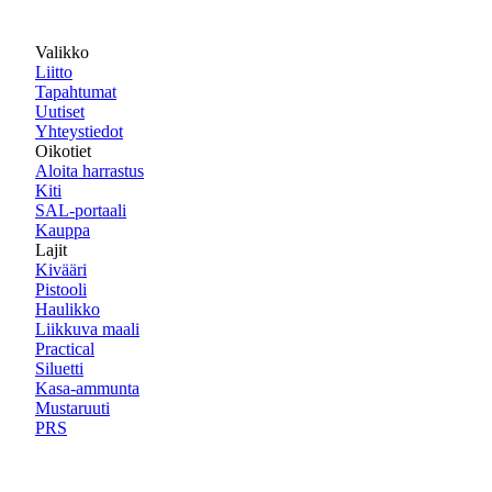
Valikko
Liitto
Tapahtumat
Uutiset
Yhteystiedot
Oikotiet
Aloita harrastus
Kiti
SAL-portaali
Kauppa
Lajit
Kivääri
Pistooli
Haulikko
Liikkuva maali
Practical
Siluetti
Kasa-ammunta
Mustaruuti
PRS