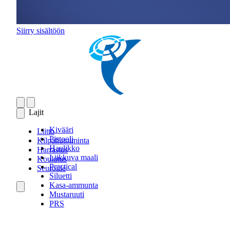
Siirry sisältöön
Lajit
Kivääri
Liitto
Pistooli
Kilpailutoiminta
Haulikko
Harrastus
Liikkuva maali
Koulutus
Practical
Seuroille
Siluetti
Kasa-ammunta
Mustaruuti
PRS