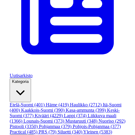
Uutisarkisto
Kategoria
Etelä-Suomi
(401)
Häme
(419)
Haulikko
(2712)
Itä-Suomi
(400)
Kaakkois-Suomi
(390)
Kasa-ammunta
(399)
Keski-
Suomi
(377)
Kivääri
(4229)
Lappi
(374)
Liikkuva maali
(1366)
Lounais-Suomi
(373)
Mustaruuti
(348)
Nuoriso
(292)
Pistooli
(3350)
Pohjanmaa
(379)
Pohjois-Pohjanmaa
(377)
Practical
(485)
PRS
(79)
Siluetti
(340)
Yleinen
(5383)