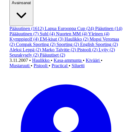
Avainsanat
Pääuutinen
(1612)
Lapua Eurooppa Cup
(24)
Pääutinen
(14)
Päääuutinen
(7)
Suhl
(4)
Nuorten MM
(4)
Yleinen
(4)
Kymppigolf
(4)
EM-kisat
(3)
Haulikko
(2)
Mopsi Veromaa
(2)
Compak Sporting
(2)
Sporting
(2)
English Sporting
(2)
Aleksi Leppä
(2)
Marko Talvitie
(2)
Pistooli
(2)
Lyijy
(2)
Seurakysely
(2)
Pääuutiset
(2)
3.11.2007
•
Haulikko
•
Kasa-ammunta
•
Kivääri
•
Mustaruuti
•
Pistooli
•
Practical
•
Siluetti