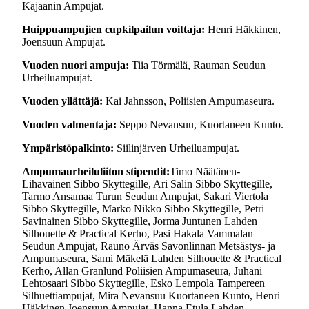
Kajaanin Ampujat.
Huippuampujien cupkilpailun voittaja:
Henri Häkkinen,
Joensuun Ampujat.
Vuoden nuori ampuja:
Tiia Törmälä, Rauman Seudun
Urheiluampujat.
Vuoden yllättäjä:
Kai Jahnsson, Poliisien Ampumaseura.
Vuoden valmentaja:
Seppo Nevansuu, Kuortaneen Kunto.
Ympäristöpalkinto:
Siilinjärven Urheiluampujat.
Ampumaurheiluliiton stipendit:
Timo Näätänen-
Lihavainen Sibbo Skyttegille, Ari Salin Sibbo Skyttegille,
Tarmo Ansamaa Turun Seudun Ampujat, Sakari Viertola
Sibbo Skyttegille, Marko Nikko Sibbo Skyttegille, Petri
Savinainen Sibbo Skyttegille, Jorma Juntunen Lahden
Silhouette & Practical Kerho, Pasi Hakala Vammalan
Seudun Ampujat, Rauno Ärväs Savonlinnan Metsästys- ja
Ampumaseura, Sami Mäkelä Lahden Silhouette & Practical
Kerho, Allan Granlund Poliisien Ampumaseura, Juhani
Lehtosaari Sibbo Skyttegille, Esko Lempola Tampereen
Silhuettiampujat, Mira Nevansuu Kuortaneen Kunto, Henri
Häkkinen Joensuun Ampujat, Hanna Etula Lahden