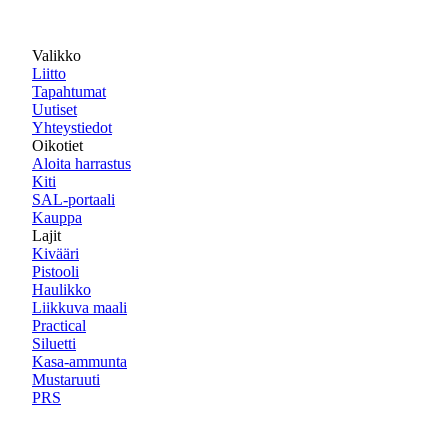
Valikko
Liitto
Tapahtumat
Uutiset
Yhteystiedot
Oikotiet
Aloita harrastus
Kiti
SAL-portaali
Kauppa
Lajit
Kivääri
Pistooli
Haulikko
Liikkuva maali
Practical
Siluetti
Kasa-ammunta
Mustaruuti
PRS