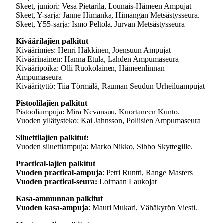
Skeet, juniori: Vesa Pietarila, Lounais-Hämeen Ampujat
Skeet, Y-sarja: Janne Himanka, Himangan Metsästysseura.
Skeet, Y55-sarja: Ismo Peltola, Jurvan Metsästysseura
Kiväärilajien palkitut
Kiväärimies: Henri Häkkinen, Joensuun Ampujat
Kiväärinainen: Hanna Etula, Lahden Ampumaseura
Kivääripoika: Olli Ruokolainen, Hämeenlinnan
Ampumaseura
Kiväärityttö: Tiia Törmälä, Rauman Seudun Urheiluampujat
Pistoolilajien palkitut
Pistooliampuja: Mira Nevansuu, Kuortaneen Kunto.
Vuoden yllätysteko: Kai Jahnsson, Poliisien Ampumaseura
Siluettilajien palkitut:
Vuoden siluettiampuja: Marko Nikko, Sibbo Skyttegille.
Practical-lajien palkitut
Vuoden practical-ampuja
: Petri Runtti, Range Masters
Vuoden practical-seura:
Loimaan Laukojat
Kasa-ammunnan palkitut
Vuoden kasa-ampuja
: Mauri Mukari, Vähäkyrön Viesti.