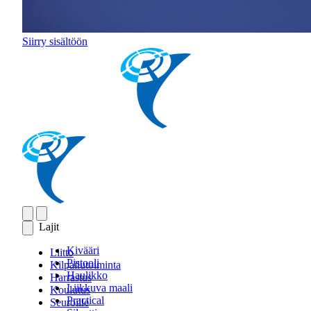
Siirry sisältöön
Lajit
Kivääri
Liitto
Pistooli
Kilpailutoiminta
Haulikko
Harrastus
Liikkuva maali
Koulutus
Practical
Seuroille