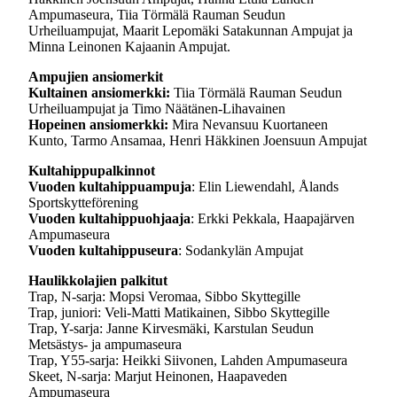
Ampumaseura, Tiia Törmälä Rauman Seudun
Urheiluampujat, Maarit Lepomäki Satakunnan Ampujat ja
Minna Leinonen Kajaanin Ampujat.
Ampujien ansiomerkit
Kultainen ansiomerkki:
Tiia Törmälä Rauman Seudun
Urheiluampujat ja Timo Näätänen-Lihavainen
Hopeinen ansiomerkki:
Mira Nevansuu Kuortaneen
Kunto, Tarmo Ansamaa, Henri Häkkinen Joensuun Ampujat
Kultahippupalkinnot
Vuoden kultahippuampuja
: Elin Liewendahl, Ålands
Sportskytteförening
Vuoden kultahippuohjaaja
: Erkki Pekkala, Haapajärven
Ampumaseura
Vuoden kultahippuseura
: Sodankylän Ampujat
Haulikkolajien palkitut
Trap, N-sarja: Mopsi Veromaa, Sibbo Skyttegille
Trap, juniori: Veli-Matti Matikainen, Sibbo Skyttegille
Trap, Y-sarja: Janne Kirvesmäki, Karstulan Seudun
Metsästys- ja ampumaseura
Trap, Y55-sarja: Heikki Siivonen, Lahden Ampumaseura
Skeet, N-sarja: Marjut Heinonen, Haapaveden
Ampumaseura