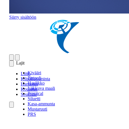
Siirry sisältöön
Lajit
Kivääri
Liitto
Pistooli
Kilpailutoiminta
Haulikko
Harrastus
Liikkuva maali
Koulutus
Practical
Seuroille
Siluetti
Kasa-ammunta
Mustaruuti
PRS