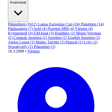
Avainsanat
Pääuutinen
(1612)
Lapua Eurooppa Cup
(24)
Pääutinen
(14)
Päääuutinen
(7)
Suhl
(4)
Nuorten MM
(4)
Yleinen
(4)
Kymppigolf
(4)
EM-kisat
(3)
Haulikko
(2)
Mopsi Veromaa
(2)
Compak Sporting
(2)
Sporting
(2)
English Sporting
(2)
Aleksi Leppä
(2)
Marko Talvitie
(2)
Pistooli
(2)
Lyijy
(2)
Seurakysely
(2)
Pääuutiset
(2)
10.3.2008
•
Yleinen