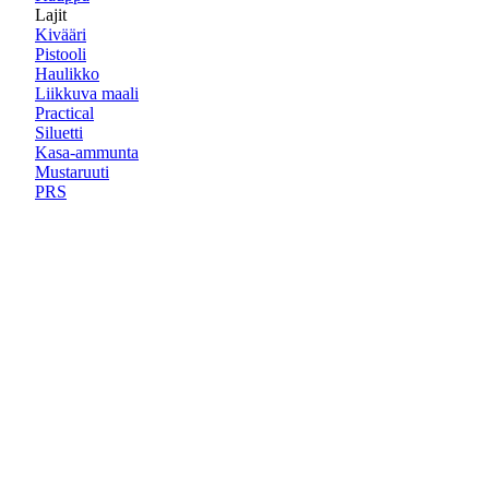
Lajit
Kivääri
Pistooli
Haulikko
Liikkuva maali
Practical
Siluetti
Kasa-ammunta
Mustaruuti
PRS