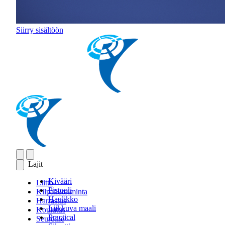
Siirry sisältöön
Lajit
Kivääri
Liitto
Pistooli
Kilpailutoiminta
Haulikko
Harrastus
Liikkuva maali
Koulutus
Practical
Seuroille