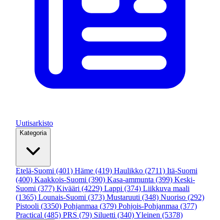
Uutisarkisto
Kategoria
Etelä-Suomi
(401)
Häme
(419)
Haulikko
(2711)
Itä-Suomi
(400)
Kaakkois-Suomi
(390)
Kasa-ammunta
(399)
Keski-
Suomi
(377)
Kivääri
(4229)
Lappi
(374)
Liikkuva maali
(1365)
Lounais-Suomi
(373)
Mustaruuti
(348)
Nuoriso
(292)
Pistooli
(3350)
Pohjanmaa
(379)
Pohjois-Pohjanmaa
(377)
Practical
(485)
PRS
(79)
Siluetti
(340)
Yleinen
(5378)