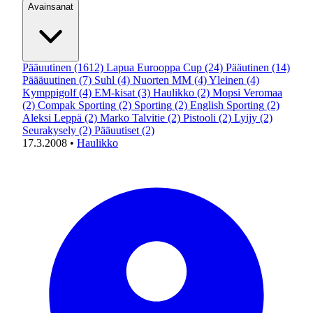
Avainsanat
Pääuutinen
(1612)
Lapua Eurooppa Cup
(24)
Pääutinen
(14)
Päääuutinen
(7)
Suhl
(4)
Nuorten MM
(4)
Yleinen
(4)
Kymppigolf
(4)
EM-kisat
(3)
Haulikko
(2)
Mopsi Veromaa
(2)
Compak Sporting
(2)
Sporting
(2)
English Sporting
(2)
Aleksi Leppä
(2)
Marko Talvitie
(2)
Pistooli
(2)
Lyijy
(2)
Seurakysely
(2)
Pääuutiset
(2)
17.3.2008
•
Haulikko