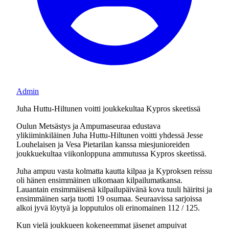
Admin
Juha Huttu-Hiltunen voitti joukkekultaa Kypros skeetissä
Oulun Metsästys ja Ampumaseuraa edustava
ylikiiminkiläinen Juha Huttu-Hiltunen voitti yhdessä Jesse
Louhelaisen ja Vesa Pietarilan kanssa miesjunioreiden
joukkuekultaa viikonloppuna ammutussa Kypros skeetissä.
Juha ampuu vasta kolmatta kautta kilpaa ja Kyproksen reissu
oli hänen ensimmäinen ulkomaan kilpailumatkansa.
Lauantain ensimmäisenä kilpailupäivänä kova tuuli häiritsi ja
ensimmäinen sarja tuotti 19 osumaa. Seuraavissa sarjoissa
alkoi jyvä löytyä ja lopputulos oli erinomainen 112 / 125.
Kun vielä joukkueen kokeneemmat jäsenet ampuivat