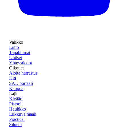
Valikko
Liitto
Tapahtumat
Uutiset
Yhteystiedot
Oikotiet
Aloita harrastus
Kiti
SAL-portaali
Kauppa
Lajit
Kivääri
Pistooli
Haulikko
Liikkuva maali
Practical
Siluetti