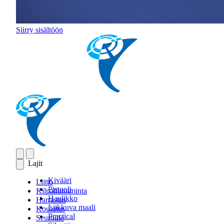
Siirry sisältöön
Lajit
Kivääri
Liitto
Pistooli
Kilpailutoiminta
Haulikko
Harrastus
Liikkuva maali
Koulutus
Practical
Seuroille