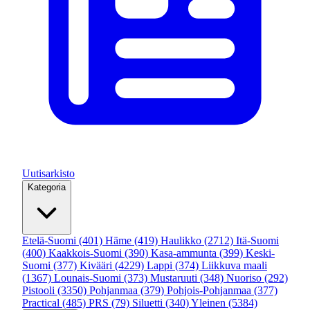
Uutisarkisto
Kategoria
Etelä-Suomi
(401)
Häme
(419)
Haulikko
(2712)
Itä-Suomi
(400)
Kaakkois-Suomi
(390)
Kasa-ammunta
(399)
Keski-
Suomi
(377)
Kivääri
(4229)
Lappi
(374)
Liikkuva maali
(1367)
Lounais-Suomi
(373)
Mustaruuti
(348)
Nuoriso
(292)
Pistooli
(3350)
Pohjanmaa
(379)
Pohjois-Pohjanmaa
(377)
Practical
(485)
PRS
(79)
Siluetti
(340)
Yleinen
(5384)