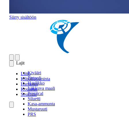
Siirry sisältöön
Lajit
Kivääri
Liitto
Pistooli
Kilpailutoiminta
Haulikko
Harrastus
Liikkuva maali
Koulutus
Practical
Seuroille
Siluetti
Kasa-ammunta
Mustaruuti
PRS