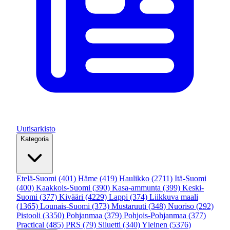
Uutisarkisto
Kategoria
Etelä-Suomi
(401)
Häme
(419)
Haulikko
(2711)
Itä-Suomi
(400)
Kaakkois-Suomi
(390)
Kasa-ammunta
(399)
Keski-
Suomi
(377)
Kivääri
(4229)
Lappi
(374)
Liikkuva maali
(1365)
Lounais-Suomi
(373)
Mustaruuti
(348)
Nuoriso
(292)
Pistooli
(3350)
Pohjanmaa
(379)
Pohjois-Pohjanmaa
(377)
Practical
(485)
PRS
(79)
Siluetti
(340)
Yleinen
(5376)