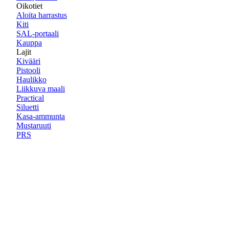
Oikotiet
Aloita harrastus
Kiti
SAL-portaali
Kauppa
Lajit
Kivääri
Pistooli
Haulikko
Liikkuva maali
Practical
Siluetti
Kasa-ammunta
Mustaruuti
PRS