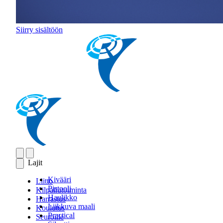
Siirry sisältöön
Lajit
Kivääri
Liitto
Pistooli
Kilpailutoiminta
Haulikko
Harrastus
Liikkuva maali
Koulutus
Practical
Seuroille