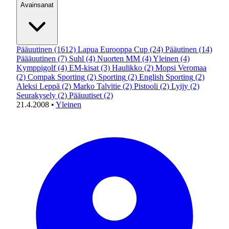
Avainsanat
Pääuutinen
(1612)
Lapua Eurooppa Cup
(24)
Pääutinen
(14)
Päääuutinen
(7)
Suhl
(4)
Nuorten MM
(4)
Yleinen
(4)
Kymppigolf
(4)
EM-kisat
(3)
Haulikko
(2)
Mopsi Veromaa
(2)
Compak Sporting
(2)
Sporting
(2)
English Sporting
(2)
Aleksi Leppä
(2)
Marko Talvitie
(2)
Pistooli
(2)
Lyijy
(2)
Seurakysely
(2)
Pääuutiset
(2)
21.4.2008
•
Yleinen