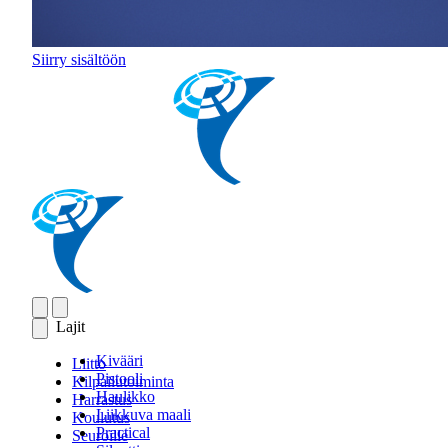
Siirry sisältöön
Lajit
Kivääri
Liitto
Pistooli
Kilpailutoiminta
Haulikko
Harrastus
Liikkuva maali
Koulutus
Practical
Seuroille