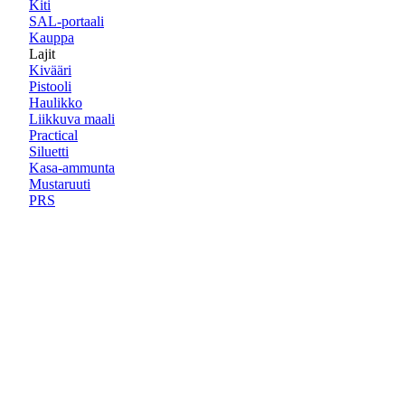
Kiti
SAL-portaali
Kauppa
Lajit
Kivääri
Pistooli
Haulikko
Liikkuva maali
Practical
Siluetti
Kasa-ammunta
Mustaruuti
PRS