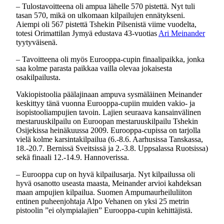
– Tulostavoitteena oli ampua lähelle 570 pistettä. Nyt tuli
tasan 570, mikä on ulkomaan kilpailujen ennätykseni.
Aiempi oli 567 pistettä Tshekin Pilsenistä viime vuodelta,
totesi Orimattilan Jymyä edustava 43-vuotias
Ari Meinander
tyytyväisenä.
– Tavoitteena oli myös Eurooppa-cupin finaalipaikka, jonka
saa kolme parasta paikkaa vailla olevaa jokaisesta
osakilpailusta.
Vakiopistoolia päälajinaan ampuva sysmäläinen Meinander
keskittyy tänä vuonna Eurooppa-cupiin muiden vakio- ja
isopistooliampujien tavoin. Lajien seuraava kansainvälinen
mestaruuskilpailu on Euroopan mestaruuskilpailu Tshekin
Osijekissa heinäkuussa 2009. Eurooppa-cupissa on tarjolla
vielä kolme karsintakilpailua (6.-8.6. Aarhusissa Tanskassa,
18.-20.7. Bernissä Sveitsissä ja 2.-3.8. Uppsalassa Ruotsissa)
sekä finaali 12.-14.9. Hannoverissa.
– Eurooppa cup on hyvä kilpailusarja. Nyt kilpailussa oli
hyvä osanotto useasta maasta, Meinander arvioi kahdeksan
maan ampujien kilpailua. Suomen Ampumaurheiluliiton
entinen puheenjohtaja Alpo Vehanen on yksi 25 metrin
pistoolin ”ei olympialajien” Eurooppa-cupin kehittäjistä.