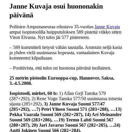
Janne Kuvaja osui huononakin
päivänä
Poliisien Ampumaseuraa edustava 35-vuotias
Janne Kuvaja
ampui isopistoolilla huipputuloksen 589 pistettä viikko sitten
Viron Elvassa. Nyt tulos jäi 577 pisteeseen.
– 589 kummitteli tietysti vähän taustalla. Ammuin neljä kasia
ja yhden vielä uusinnassa hopeasta, vantaalainen Kuvaja
kommentoi kilpailuaan.
– Positiivista, että tulos on huonona päivänä tuollainen.
25 metrin pistoolin Eurooppa-cup, Hannover, Saksa,
3.-4.5.2008.
Isopistooli, miehet, 60 ls:
1) Allan Gejl Tanska 579
(287+292), 2) Rene Vogn Tanska 577/50 uusinnassa toisesta
sijasta (285+292),
3) Janne Kuvaja Suomi 577/47
(285+292), …7) Petri Ylinen Suomi 571 (283+288), …13)
Pekka Vaarala Suomi 569 (282+287), 14) Ari Meinander
Suomi 569 (283+286), …19) Teemu Lahti Suomi 567
(280+287), 20) Jari Javarus Suomi 567 (282+285), …24)
Antti Jokinen Suomi 566 (282+284).