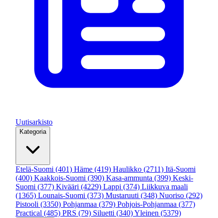
Uutisarkisto
Kategoria
Etelä-Suomi
(401)
Häme
(419)
Haulikko
(2711)
Itä-Suomi
(400)
Kaakkois-Suomi
(390)
Kasa-ammunta
(399)
Keski-
Suomi
(377)
Kivääri
(4229)
Lappi
(374)
Liikkuva maali
(1365)
Lounais-Suomi
(373)
Mustaruuti
(348)
Nuoriso
(292)
Pistooli
(3350)
Pohjanmaa
(379)
Pohjois-Pohjanmaa
(377)
Practical
(485)
PRS
(79)
Siluetti
(340)
Yleinen
(5379)