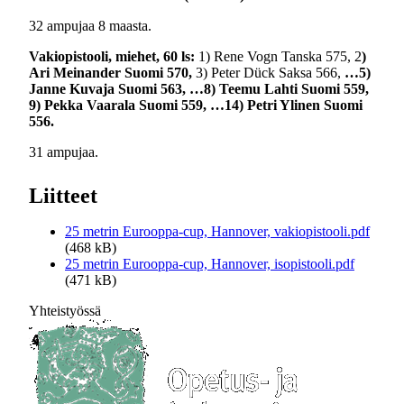
32 ampujaa 8 maasta.
Vakiopistooli, miehet, 60 ls:
1) Rene Vogn Tanska 575, 2
)
Ari Meinander Suomi 570,
3) Peter Dück Saksa 566,
…5)
Janne Kuvaja Suomi 563, …8) Teemu Lahti Suomi 559,
9) Pekka Vaarala Suomi 559, …14) Petri Ylinen Suomi
556.
31 ampujaa.
Liitteet
25 metrin Eurooppa-cup, Hannover, vakiopistooli.pdf
(468 kB)
25 metrin Eurooppa-cup, Hannover, isopistooli.pdf
(471 kB)
Yhteistyössä