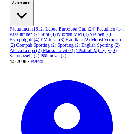
Avainsanat
Pääuutinen
(1612)
Lapua Eurooppa Cup
(24)
Pääutinen
(14)
Päääuutinen
(7)
Suhl
(4)
Nuorten MM
(4)
Yleinen
(4)
Kymppigolf
(4)
EM-kisat
(3)
Haulikko
(2)
Mopsi Veromaa
(2)
Compak Sporting
(2)
Sporting
(2)
English Sporting
(2)
Aleksi Leppä
(2)
Marko Talvitie
(2)
Pistooli
(2)
Lyijy
(2)
Seurakysely
(2)
Pääuutiset
(2)
4.5.2008
•
Pistooli