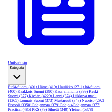
Uutisarkisto
Kategoria
Etelä-Suomi
(401)
Häme
(419)
Haulikko
(2711)
Itä-Suomi
(400)
Kaakkois-Suomi
(390)
Kasa-ammunta
(399)
Keski-
Suomi
(377)
Kivääri
(4229)
Lappi
(374)
Liikkuva maali
(1365)
Lounais-Suomi
(373)
Mustaruuti
(348)
Nuoriso
(292)
Pistooli
(3350)
Pohjanmaa
(379)
Pohjois-Pohjanmaa
(377)
Practical
(485)
PRS
(79)
Siluetti
(340)
Yleinen
(5378)