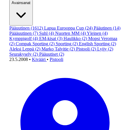
Avainsanat
Pääuutinen
(1612)
Lapua Eurooppa Cup
(24)
Pääutinen
(14)
Päääuutinen
(7)
Suhl
(4)
Nuorten MM
(4)
Yleinen
(4)
Kymppigolf
(4)
EM-kisat
(3)
Haulikko
(2)
Mopsi Veromaa
(2)
Compak Sporting
(2)
Sporting
(2)
English Sporting
(2)
Aleksi Leppä
(2)
Marko Talvitie
(2)
Pistooli
(2)
Lyijy
(2)
Seurakysely
(2)
Pääuutiset
(2)
23.5.2008
•
Kivääri
•
Pistooli