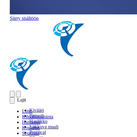
Siirry sisältöön
Lajit
Kivääri
Liitto
Pistooli
Kilpailutoiminta
Haulikko
Harrastus
Liikkuva maali
Koulutus
Practical
Seuroille