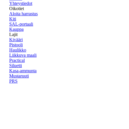
Yhteystiedot
Oikotiet
Aloita harrastus
Kiti
SAL-portaali
Kauppa
Lajit
Kivääri
Pistooli
Haulikko
Liikkuva maali
Practical
Siluetti
Kasa-ammunta
Mustaruuti
PRS