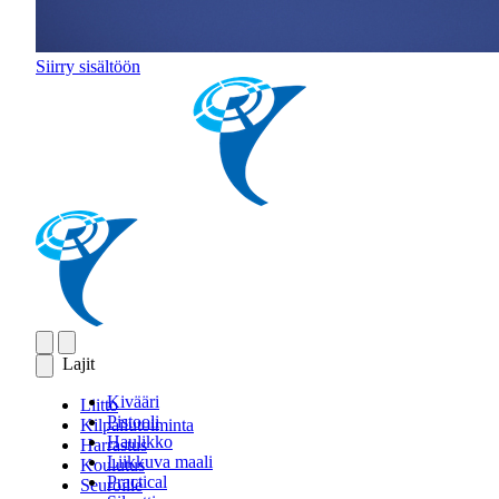
Siirry sisältöön
Lajit
Kivääri
Liitto
Pistooli
Kilpailutoiminta
Haulikko
Harrastus
Liikkuva maali
Koulutus
Practical
Seuroille