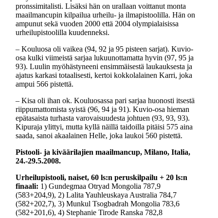
pronssimitalisti. Lisäksi hän on urallaan voittanut monta
maailmancupin kilpailua urheilu- ja ilmapistoolilla. Hän on
ampunut sekä vuoden 2000 että 2004 olympialaisissa
urheilupistoolilla kuudenneksi.
– Kouluosa oli vaikea (94, 92 ja 95 pisteen sarjat). Kuvio-
osa kulki viimeistä sarjaa lukuunottamatta hyvin (97, 95 ja
93). Luulin myöhästyneeni ensimmäisestä laukauksesta ja
ajatus karkasi totaalisesti, kertoi kokkolalainen Karri, joka
ampui 566 pistettä.
– Kisa oli ihan ok. Kouluosassa pari sarjaa huonosti itsestä
riippumattomista syistä (96, 94 ja 91). Kuvio-osa hieman
epätasaista turhasta varovaisuudesta johtuen (93, 93, 93).
Kipuraja ylittyi, mutta kyllä näillä taidoilla pitäisi 575 aina
saada, sanoi akaalainen Helle, joka laukoi 560 pistettä.
Pistooli- ja kiväärilajien maailmancup, Milano, Italia,
24.-29.5.2008.
Urheilupistooli, naiset, 60 ls:n peruskilpailu + 20 ls:n
finaali:
1) Gundegmaa Otryad Mongolia 787,9
(583+204,9), 2) Lalita Yauhleuskaya Australia 784,7
(582+202,7), 3) Munkul Tsogbadrah Mongolia 783,6
(582+201,6), 4) Stephanie Tirode Ranska 782,8