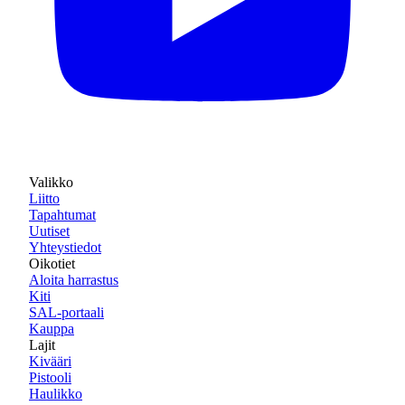
Valikko
Liitto
Tapahtumat
Uutiset
Yhteystiedot
Oikotiet
Aloita harrastus
Kiti
SAL-portaali
Kauppa
Lajit
Kivääri
Pistooli
Haulikko