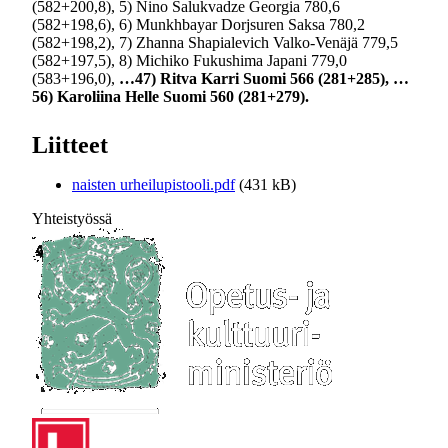
(582+200,8), 5) Nino Salukvadze Georgia 780,6
(582+198,6), 6) Munkhbayar Dorjsuren Saksa 780,2
(582+198,2), 7) Zhanna Shapialevich Valko-Venäjä 779,5
(582+197,5), 8) Michiko Fukushima Japani 779,0
(583+196,0),
…47) Ritva Karri Suomi 566 (281+285), …
56) Karoliina Helle Suomi 560 (281+279).
Liitteet
naisten urheilupistooli.pdf
(431 kB)
Yhteistyössä