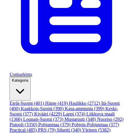
Uutisarkisto
Kategoria
Etelä-Suomi
(401)
Häme
(419)
Haulikko
(2712)
Itä-Suomi
(400)
Kaakkois-Suomi
(390)
Kasa-ammunta
(399)
Keski-
Suomi
(377)
Kivääri
(4229)
Lappi
(374)
Liikkuva maali
(1366)
Lounais-Suomi
(373)
Mustaruuti
(348)
Nuoriso
(292)
Pistooli
(3350)
Pohjanmaa
(379)
Pohjois-Pohjanmaa
(377)
Practical
(485)
PRS
(79)
Siluetti
(340)
Yleinen
(5382)