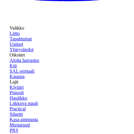
Valikko
Liitto
Tapahtumat
Uutiset
Yhteystiedot
Oikotiet
Aloita harrastus
Kiti
SAL-portaali
Kauppa
Lajit
Kivääri
Pistooli
Haulikko
Liikkuva maali
Practical
Siluetti
Kasa-ammunta
Mustaruuti
PRS