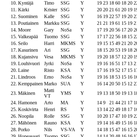
10.
Kyntäjä
Timo
SSG
Y
19
23
18
60
18
20
2
11.
Kärki
Krister
SSG
Y
20
20
21
61
20
19
1
12.
Suominen
Kalle
SSG
Y
16
19
22
57
19
20
2
13.
Poutiainen
Markku
SSG
Y
21
21
19
61
15
19
2
14.
Moore
Gary
NoSa
Y
17
19
20
56
17
20
2
15.
Valkeapää
Tuomo
SSG
Y
17
17
22
56
18
15
2
16.
Seilo
Harri
MKMS
Y
19
15
15
49
21
20
2
17.
Kasurinen
Ari
SSG
Y
18
15
20
53
19
18
2
18.
Kujansivu
Vesa
MKMS
Y
19
20
18
57
12
20
1
19.
Louhivuori
Jyrki
NoSa
Y
19
16
16
51
17
13
2
20.
Laine
Risto
KSA
Y
17
16
19
52
17
15
1
21.
Lindroos
Erno
NoSa
Y
19
16
18
53
15
16
1
22.
Kemppainen
Marko
SUA
Y
16
14
20
50
15
12
2
Matti
23.
Mäkinen
YMS
Y
19
13
18
50
19
13
1
VT
24.
Hamonen
Arto
MA
Y
14
9
21
44
21
17
1
25.
Koskivirta
Henri
RS
Y
13
14
22
49
18
17
1
26.
Noopila
Rolle
SSG
Y
10
20
17
47
10
19
2
27.
Mähönen
Rauno
KSA
Y
19
14
16
49
15
16
1
28.
Porko
Nils
VS-VA
Y
14
18
15
47
16
15
2
29.
Hopeasaari
Tuomo
SSG
Y
14
14
20
48
16
16
1