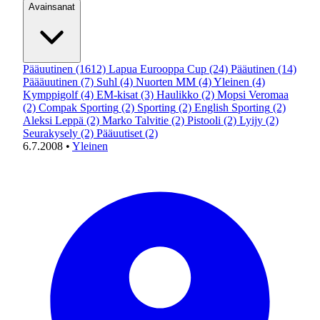
Avainsanat
Pääuutinen
(1612)
Lapua Eurooppa Cup
(24)
Pääutinen
(14)
Päääuutinen
(7)
Suhl
(4)
Nuorten MM
(4)
Yleinen
(4)
Kymppigolf
(4)
EM-kisat
(3)
Haulikko
(2)
Mopsi Veromaa
(2)
Compak Sporting
(2)
Sporting
(2)
English Sporting
(2)
Aleksi Leppä
(2)
Marko Talvitie
(2)
Pistooli
(2)
Lyijy
(2)
Seurakysely
(2)
Pääuutiset
(2)
6.7.2008
•
Yleinen