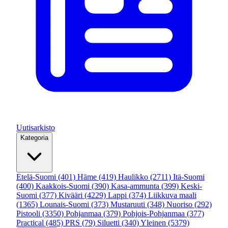
Uutisarkisto
Kategoria
Etelä-Suomi
(401)
Häme
(419)
Haulikko
(2711)
Itä-Suomi
(400)
Kaakkois-Suomi
(390)
Kasa-ammunta
(399)
Keski-
Suomi
(377)
Kivääri
(4229)
Lappi
(374)
Liikkuva maali
(1365)
Lounais-Suomi
(373)
Mustaruuti
(348)
Nuoriso
(292)
Pistooli
(3350)
Pohjanmaa
(379)
Pohjois-Pohjanmaa
(377)
Practical
(485)
PRS
(79)
Siluetti
(340)
Yleinen
(5379)