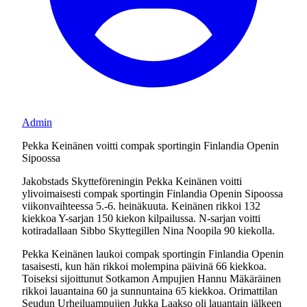
Admin
Pekka Keinänen voitti compak sportingin Finlandia Openin
Sipoossa
Jakobstads Skytteföreningin Pekka Keinänen voitti
ylivoimaisesti compak sportingin Finlandia Openin Sipoossa
viikonvaihteessa 5.-6. heinäkuuta. Keinänen rikkoi 132
kiekkoa Y-sarjan 150 kiekon kilpailussa. N-sarjan voitti
kotiradallaan Sibbo Skyttegillen Nina Noopila 90 kiekolla.
Pekka Keinänen laukoi compak sportingin Finlandia Openin
tasaisesti, kun hän rikkoi molempina päivinä 66 kiekkoa.
Toiseksi sijoittunut Sotkamon Ampujien Hannu Mäkäräinen
rikkoi lauantaina 60 ja sunnuntaina 65 kiekkoa. Orimattilan
Seudun Urheiluampujien Jukka Laakso oli lauantain jälkeen