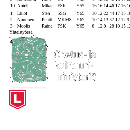
10.
Antell
Mikael
FSK
Y55
16
16
14
46
17
16
1
1.
Eklöf
Sten
SSG
Y65
10
12
22
44
17
15
1
2.
Nuutinen
Pentti
MKMS
Y65
10
14
13
37
12
12
9
3.
Moolis
Raine
FSK
Y65
8
12
8
28
10
15
1
Yhteistyössä