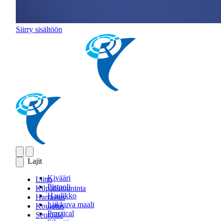
Siirry sisältöön
Lajit
Kivääri
Liitto
Pistooli
Kilpailutoiminta
Haulikko
Harrastus
Liikkuva maali
Koulutus
Practical
Seuroille