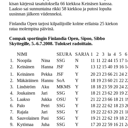
kisan kärjessä tasatuloksella 66 kiekkoa Keinäsen kanssa.
Laakso sai sunnuntaina rikki 58 kiekkoa ja putosi lopulta
uusinnan jälkeen viidenneksi.
Finlandia Open tarjosi kilpailijoille kolme erilaista 25 kiekon
rataa molempina päivinä.
Compak sportingin Finlandia Open, Sipoo, Sibbo
Skyttegille, 5.-6.7.2008. Tulokset radoittain.
NIMI
SEURA
SARJA
1
2
3
la
4
5
6
1.
Noopila
Nina
SSG
N
11
11
22
44
15
17
1
2.
Keinänen
Hanna
JSF
N
13
12
15
40
19
16
1
1.
Keinänen
Pekka
JSF
Y
20
23
23
66
21
24
2
2.
Mäkäräinen
Hannu
SoA
Y
18
19
23
60
21
22
2
3.
Lindström
Aku
MKMS
Y
18
18
23
59
20
24
2
4.
Joukainen
Jari
SSG
Y
18
21
23
62
20
19
2
5.
Laakso
Jukka
OSU
Y
21
22
23
66
18
21
1
6.
Palo
Petri
SSG
Y
18
22
22
62
18
23
2
7.
Rajala
Jari
SSG
Y
19
22
22
63
20
21
1
8.
Sauvolainen
Pasi
SSG
Y
19
21
22
62
19
18
2
9.
Kytömaa
Juha
SSG
Y
17
20
22
59
16
21
2