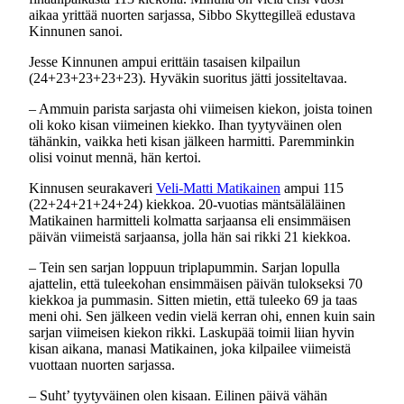
aikaa yrittää nuorten sarjassa, Sibbo Skyttegilleä edustava
Kinnunen sanoi.
Jesse Kinnunen ampui erittäin tasaisen kilpailun
(24+23+23+23+23). Hyväkin suoritus jätti jossiteltavaa.
– Ammuin parista sarjasta ohi viimeisen kiekon, joista toinen
oli koko kisan viimeinen kiekko. Ihan tyytyväinen olen
tähänkin, vaikka heti kisan jälkeen harmitti. Paremminkin
olisi voinut mennä, hän kertoi.
Kinnusen seurakaveri
Veli-Matti Matikainen
ampui 115
(22+24+21+24+24) kiekkoa. 20-vuotias mäntsäläläinen
Matikainen harmitteli kolmatta sarjaansa eli ensimmäisen
päivän viimeistä sarjaansa, jolla hän sai rikki 21 kiekkoa.
– Tein sen sarjan loppuun triplapummin. Sarjan lopulla
ajattelin, että tuleekohan ensimmäisen päivän tulokseksi 70
kiekkoa ja pummasin. Sitten mietin, että tuleeko 69 ja taas
meni ohi. Sen jälkeen vedin vielä kerran ohi, ennen kuin sain
sarjan viimeisen kiekon rikki. Laskupää toimii liian hyvin
kisan aikana, manasi Matikainen, joka kilpailee viimeistä
vuottaan nuorten sarjassa.
– Suht’ tyytyväinen olen kisaan. Eilinen päivä vähän