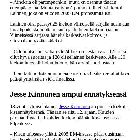
– Aineksia oli parempaankin, mutta en osannut tänään
enempää ottaa. Muutama tyhmä pummi tuli tehtyä, kertoi
Laitinen, joka on vuoden 2005 EM-pronssimitalisti.
Laitinen olisi päässyt 25 kiekon viimeisellä sarjalla uusimaan
finaalipaikasta, mutta uusinta jäi kahden kiekon päähän.
Viimeisessä sarjassa häneltä karkasivat kolmos- ja
vitospaikan yksittäiskiekot.
– Odotin itseltäni vähän yli 24 kiekon keskiarvoa. 122 olisi
ollut hyvä suoritus ja 120 oli sellainen keskiverto. Alle 120
kiekon tulos olisi ollut huono, hän arvioi suoritustaan
– Ihan kohtuullista ammuntaa tämä oli. Olisihan se ollut kiva
päästä yrittämään vielä finaalissa.
Jesse Kinnunen ampui ennätyksensä
18-vuotias tuusulalainen
Jesse Kinnunen
ampui 116 kiekolla
kisaennätyksensä. Tänään se riitti 12. sijaan. Kuuden
parhaan finaali jäi kahden kiekon päähän kovatasoisessa
kilpailussa.
– Kisan tulostaso yllätti. 2005 EM-kisassa pääsi uusimaan
finaalipaikasta 113 kiekolla. Minulla on vielä ensi vuosi