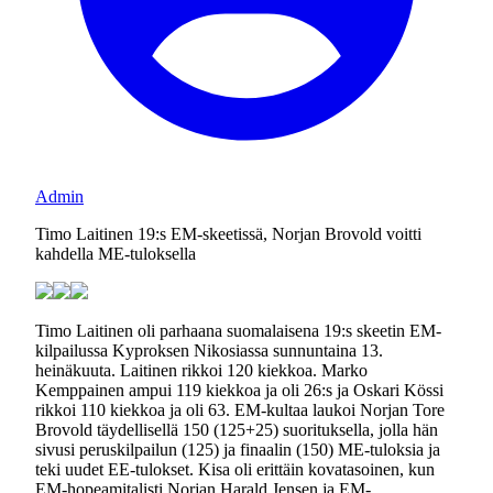
Admin
Timo Laitinen 19:s EM-skeetissä, Norjan Brovold voitti
kahdella ME-tuloksella
Timo Laitinen oli parhaana suomalaisena 19:s skeetin EM-
kilpailussa Kyproksen Nikosiassa sunnuntaina 13.
heinäkuuta. Laitinen rikkoi 120 kiekkoa. Marko
Kemppainen ampui 119 kiekkoa ja oli 26:s ja Oskari Kössi
rikkoi 110 kiekkoa ja oli 63. EM-kultaa laukoi Norjan Tore
Brovold täydellisellä 150 (125+25) suorituksella, jolla hän
sivusi peruskilpailun (125) ja finaalin (150) ME-tuloksia ja
teki uudet EE-tulokset. Kisa oli erittäin kovatasoinen, kun
EM-hopeamitalisti Norjan Harald Jensen ja EM-