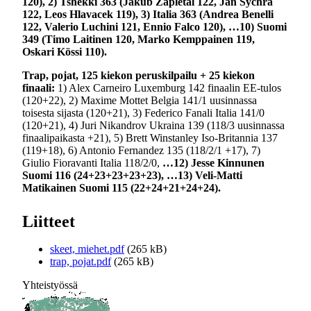
120), 2) Tshekki 363 (Jakub Zapletal 122, Jan Sychra
122, Leos Hlavacek 119), 3) Italia 363 (Andrea Benelli
122, Valerio Luchini 121, Ennio Falco 120), …10) Suomi
349 (Timo Laitinen 120, Marko Kemppainen 119,
Oskari Kössi 110).
Trap, pojat, 125 kiekon peruskilpailu + 25 kiekon
finaali:
1) Alex Carneiro Luxemburg 142 finaalin EE-tulos
(120+22), 2) Maxime Mottet Belgia 141/1 uusinnassa
toisesta sijasta (120+21), 3) Federico Fanali Italia 141/0
(120+21), 4) Juri Nikandrov Ukraina 139 (118/3 uusinnassa
finaalipaikasta +21), 5) Brett Winstanley Iso-Britannia 137
(119+18), 6) Antonio Fernandez 135 (118/2/1 +17), 7)
Giulio Fioravanti Italia 118/2/0,
…12) Jesse Kinnunen
Suomi 116 (24+23+23+23+23), …13) Veli-Matti
Matikainen Suomi 115 (22+24+21+24+24).
Liitteet
skeet, miehet.pdf
(265 kB)
trap, pojat.pdf
(265 kB)
Yhteistyössä