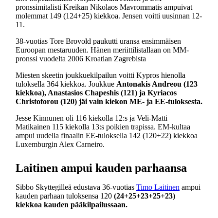
pronssimitalisti Kreikan Nikolaos Mavrommatis ampuivat
molemmat 149 (124+25) kiekkoa. Jensen voitti uusinnan 12-
11.
38-vuotias Tore Brovold paukutti uransa ensimmäisen
Euroopan mestaruuden. Hänen meriittilistallaan on MM-
pronssi vuodelta 2006 Kroatian Zagrebista
Miesten skeetin joukkuekilpailun voitti Kypros hienolla
tuloksella 364 kiekkoa. Joukkue
Antonakis Andreou (123
kiekkoa), Anastasios Chapeshis (121) ja Kyriacos
Christoforou (120) jäi vain kiekon ME- ja EE-tuloksesta.
Jesse Kinnunen oli 116 kiekolla 12:s ja Veli-Matti
Matikainen 115 kiekolla 13:s poikien trapissa. EM-kultaa
ampui uudella finaalin EE-tuloksella 142 (120+22) kiekkoa
Luxemburgin Alex Carneiro.
Laitinen ampui kauden parhaansa
Sibbo Skyttegilleä edustava 36-vuotias
Timo Laitinen
ampui
kauden parhaan tuloksensa 120
(24+25+23+25+23)
kiekkoa kauden pääkilpailussaan.