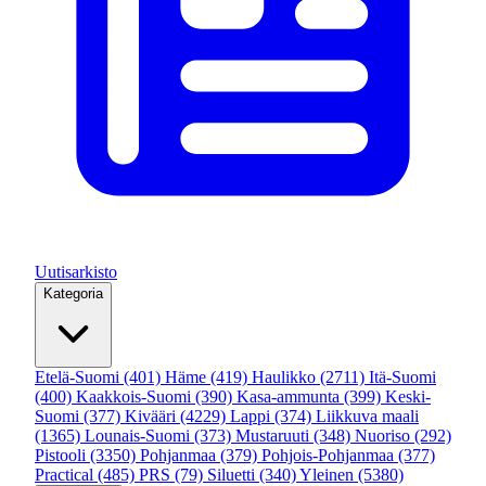
Uutisarkisto
Kategoria
Etelä-Suomi
(401)
Häme
(419)
Haulikko
(2711)
Itä-Suomi
(400)
Kaakkois-Suomi
(390)
Kasa-ammunta
(399)
Keski-
Suomi
(377)
Kivääri
(4229)
Lappi
(374)
Liikkuva maali
(1365)
Lounais-Suomi
(373)
Mustaruuti
(348)
Nuoriso
(292)
Pistooli
(3350)
Pohjanmaa
(379)
Pohjois-Pohjanmaa
(377)
Practical
(485)
PRS
(79)
Siluetti
(340)
Yleinen
(5380)