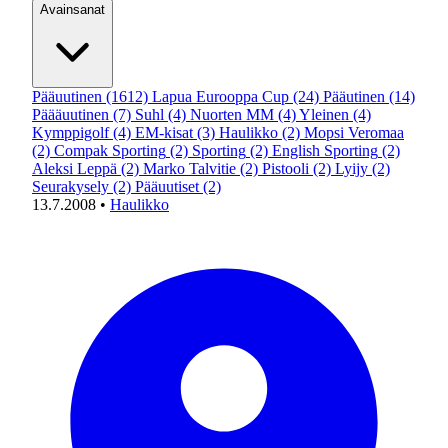
Avainsanat
Pääuutinen
(1612)
Lapua Eurooppa Cup
(24)
Pääutinen
(14)
Päääuutinen
(7)
Suhl
(4)
Nuorten MM
(4)
Yleinen
(4)
Kymppigolf
(4)
EM-kisat
(3)
Haulikko
(2)
Mopsi Veromaa
(2)
Compak Sporting
(2)
Sporting
(2)
English Sporting
(2)
Aleksi Leppä
(2)
Marko Talvitie
(2)
Pistooli
(2)
Lyijy
(2)
Seurakysely
(2)
Pääuutiset
(2)
13.7.2008
•
Haulikko