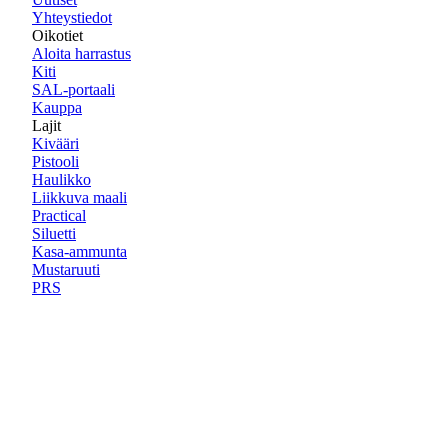
Yhteystiedot
Oikotiet
Aloita harrastus
Kiti
SAL-portaali
Kauppa
Lajit
Kivääri
Pistooli
Haulikko
Liikkuva maali
Practical
Siluetti
Kasa-ammunta
Mustaruuti
PRS