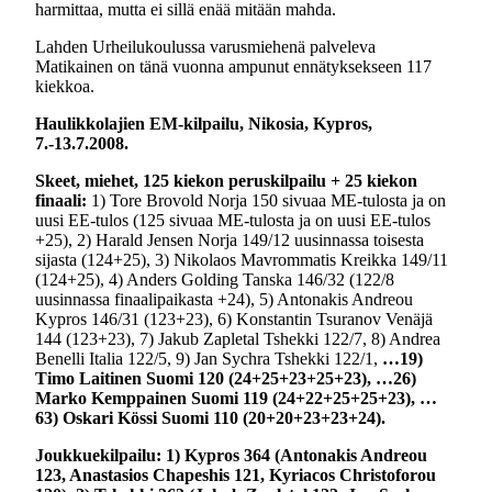
harmittaa, mutta ei sillä enää mitään mahda.
Lahden Urheilukoulussa varusmiehenä palveleva
Matikainen on tänä vuonna ampunut ennätyksekseen 117
kiekkoa.
Haulikkolajien EM-kilpailu, Nikosia, Kypros,
7.-13.7.2008.
Skeet
, miehet, 125 kiekon peruskilpailu + 25 kiekon
finaali:
1) Tore Brovold Norja 150 sivuaa ME-tulosta ja on
uusi EE-tulos (125 sivuaa ME-tulosta ja on uusi EE-tulos
+25), 2) Harald Jensen Norja 149/12 uusinnassa toisesta
sijasta (124+25), 3) Nikolaos Mavrommatis Kreikka 149/11
(124+25), 4) Anders Golding Tanska 146/32 (122/8
uusinnassa finaalipaikasta +24), 5) Antonakis Andreou
Kypros 146/31 (123+23), 6) Konstantin Tsuranov Venäjä
144 (123+23), 7) Jakub Zapletal Tshekki 122/7, 8) Andrea
Benelli Italia 122/5, 9) Jan Sychra Tshekki 122/1,
…19)
Timo Laitinen Suomi 120 (24+25+23+25+23), …26)
Marko Kemppainen Suomi 119 (24+22+25+25+23), …
63) Oskari Kössi Suomi 110 (20+20+23+23+24).
Joukkuekilpailu:
1) Kypros 364 (Antonakis Andreou
123, Anastasios Chapeshis 121, Kyriacos Christoforou