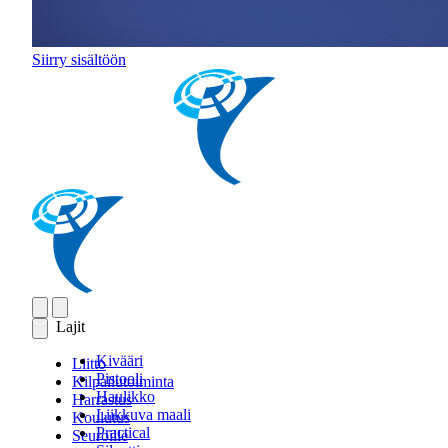
Siirry sisältöön
Lajit
Kivääri
Liitto
Pistooli
Kilpailutoiminta
Haulikko
Harrastus
Liikkuva maali
Koulutus
Practical
Seuroille