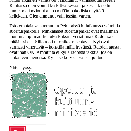
Miten aikainen valinta on vaikuttanut valmistautumiseesi?
Rauhassa olen voinut keskittyä kevään ja kesän kisoihin,
kun ei ole tarvinnut antaa mitään pakollisia näyttöjä
kellekään. Olen ampunut vain itseäni varten.
Esiolympialaiset ammuttiin Pekingissä huhtikuussa valmiilla
suorituspaikoilla. Minkälaiset suorituspaikat ovat maailman
muihin ampumaurheilukeskuksiin verrattuna? Radoissa ei
mitään vikaa. Silloin oli nurmikot rusehtavia. Nyt ovat
varmasti vihertävät – konstilla millä hyvänsä. Ratojen taustat
ovat ihan OK. Ammunta ei kyllä radoista takkua, jos on
länkälleen menossa. Kyllä se korvien välistä johtuu.
Yhteistyössä