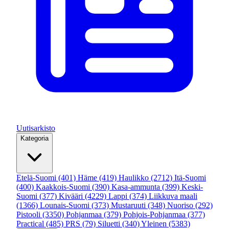
Uutisarkisto
Kategoria
Etelä-Suomi
(401)
Häme
(419)
Haulikko
(2712)
Itä-Suomi
(400)
Kaakkois-Suomi
(390)
Kasa-ammunta
(399)
Keski-
Suomi
(377)
Kivääri
(4229)
Lappi
(374)
Liikkuva maali
(1366)
Lounais-Suomi
(373)
Mustaruuti
(348)
Nuoriso
(292)
Pistooli
(3350)
Pohjanmaa
(379)
Pohjois-Pohjanmaa
(377)
Practical
(485)
PRS
(79)
Siluetti
(340)
Yleinen
(5383)