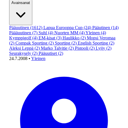
Avainsanat
Pääuutinen
(1612)
Lapua Eurooppa Cup
(24)
Pääutinen
(14)
Päääuutinen
(7)
Suhl
(4)
Nuorten MM
(4)
Yleinen
(4)
Kymppigolf
(4)
EM-kisat
(3)
Haulikko
(2)
Mopsi Veromaa
(2)
Compak Sporting
(2)
Sporting
(2)
English Sporting
(2)
Aleksi Leppä
(2)
Marko Talvitie
(2)
Pistooli
(2)
Lyijy
(2)
Seurakysely
(2)
Pääuutiset
(2)
24.7.2008
•
Yleinen