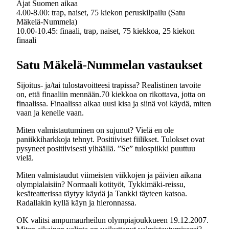
Ajat Suomen aikaa
4.00-8.00: trap, naiset, 75 kiekon peruskilpailu (Satu
Mäkelä-Nummela)
10.00-10.45: finaali, trap, naiset, 75 kiekkoa, 25 kiekon
finaali
Satu Mäkelä-Nummelan vastaukset
Sijoitus- ja/tai tulostavoitteesi trapissa? Realistinen tavoite
on, että finaaliin mennään.70 kiekkoa on rikottava, jotta on
finaalissa. Finaalissa alkaa uusi kisa ja siinä voi käydä, miten
vaan ja kenelle vaan.
Miten valmistautuminen on sujunut? Vielä en ole
paniikkiharkkoja tehnyt. Positiiviset fiilikset. Tulokset ovat
pysyneet positiivisesti ylhäällä. ”Se” tulospiikki puuttuu
vielä.
Miten valmistaudut viimeisten viikkojen ja päivien aikana
olympialaisiin? Normaali kotityöt, Tykkimäki-reissu,
kesäteatterissa täytyy käydä ja Tankki täyteen katsoa.
Radallakin kyllä käyn ja hieronnassa.
OK valitsi ampumaurheilun olympiajoukkueen 19.12.2007.