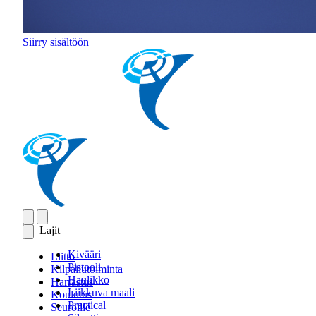
Siirry sisältöön
Lajit
Kivääri
Liitto
Pistooli
Kilpailutoiminta
Haulikko
Harrastus
Liikkuva maali
Koulutus
Practical
Seuroille