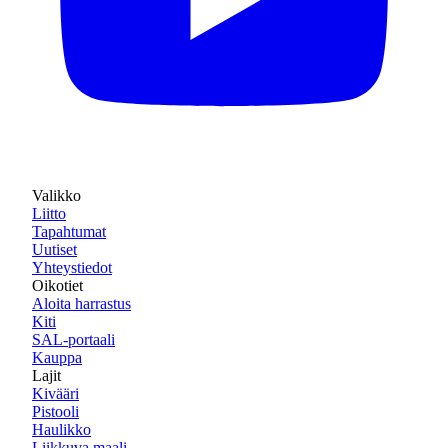
Valikko
Liitto
Tapahtumat
Uutiset
Yhteystiedot
Oikotiet
Aloita harrastus
Kiti
SAL-portaali
Kauppa
Lajit
Kivääri
Pistooli
Haulikko
Liikkuva maali