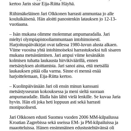
kertoo Jarin sisar Eija-Riitta Häyhä.
Riihimäkeläinen Jari Olkkonen harrasti ammuntaa jo alle
kouluikäisenä. Hän aloitti panostenkin latauksen jo 12-13-
vuotiaana.
– Isän mukana olimme molemmat ampumaradalla. Jari
mieltyi olympiapistooliammuntaan intohimoisesti.
Harjoituspäiväkirjat ovat tallessa 1980-luvun alusta alkaen.
Viime vuosina yhtä intohimoiseksi harrastukseksi tuli sisaren
mukana metsästäminen. Jari ampui viime kesänäkin
kolmisen tuhatta laukausta hirvikiväärillä, ennen
metsästyksen aloittamista. Jari sanoi aina, että metsällä
laukauksen pitää olla varma. Sinne ei mennä enää
harjoittelemaan, Eija-Riitta kertoo.
– Kuolinpäivänään Jari oli ensin minun kanssani
metsästysseuran kokouksessa ja meni sieltä suoraan
ampumaradalle. Illalla hän lähti vielä lenkille. Se kuvaa Jaria
hyvin. Hän eli joka heti loppuun asti sekä harrasti
monipuolisesti.
Jari Olkkosen edusti Suomea vuoden 2006 MM-kilpailussa
Kroatian Zagrebissa sekä useissa EM- ja PM-kilpailuissa ja
maaotteluissa. Hänen ensimmäinen edustustehtävänsä oli