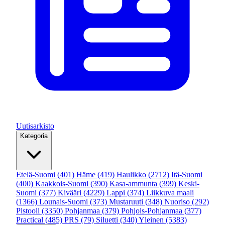
Uutisarkisto
Kategoria
Etelä-Suomi
(401)
Häme
(419)
Haulikko
(2712)
Itä-Suomi
(400)
Kaakkois-Suomi
(390)
Kasa-ammunta
(399)
Keski-
Suomi
(377)
Kivääri
(4229)
Lappi
(374)
Liikkuva maali
(1366)
Lounais-Suomi
(373)
Mustaruuti
(348)
Nuoriso
(292)
Pistooli
(3350)
Pohjanmaa
(379)
Pohjois-Pohjanmaa
(377)
Practical
(485)
PRS
(79)
Siluetti
(340)
Yleinen
(5383)