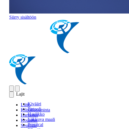
Siirry sisältöön
Lajit
Kivääri
Liitto
Pistooli
Kilpailutoiminta
Haulikko
Harrastus
Liikkuva maali
Koulutus
Practical
Seuroille