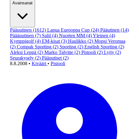
Avainsanat
Pääuutinen
(1612)
Lapua Eurooppa Cup
(24)
Pääutinen
(14)
Päääuutinen
(7)
Suhl
(4)
Nuorten MM
(4)
Yleinen
(4)
Kymppigolf
(4)
EM-kisat
(3)
Haulikko
(2)
Mopsi Veromaa
(2)
Compak Sporting
(2)
Sporting
(2)
English Sporting
(2)
Aleksi Leppä
(2)
Marko Talvitie
(2)
Pistooli
(2)
Lyijy
(2)
Seurakysely
(2)
Pääuutiset
(2)
8.8.2008
•
Kivääri
•
Pistooli