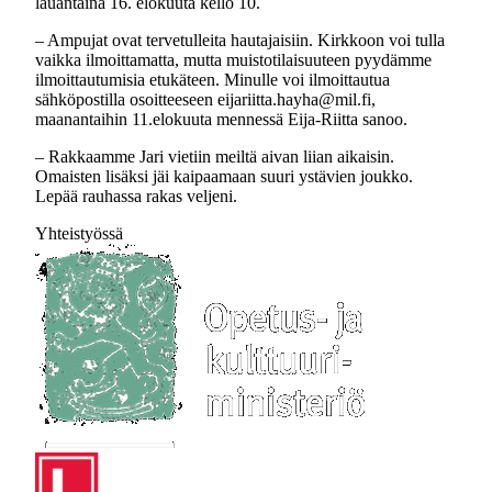
lauantaina 16. elokuuta kello 10.
– Ampujat ovat tervetulleita hautajaisiin. Kirkkoon voi tulla
vaikka ilmoittamatta, mutta muistotilaisuuteen pyydämme
ilmoittautumisia etukäteen. Minulle voi ilmoittautua
sähköpostilla osoitteeseen eijariitta.hayha@mil.fi,
maanantaihin 11.elokuuta mennessä Eija-Riitta sanoo.
– Rakkaamme Jari vietiin meiltä aivan liian aikaisin.
Omaisten lisäksi jäi kaipaamaan suuri ystävien joukko.
Lepää rauhassa rakas veljeni.
Yhteistyössä