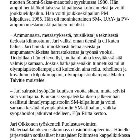
nuorten Suomi-Saksa-maaottelu syyskuussa 1980. Hän
ampui henkilökohtaisessa kilpailussa kolmanneksi ja voitti
joukkuekilpailun. Hän voitti joukkuekilpailun PM-
kilpailussa 1985. Hän oli moninkertainen SM-, UAY- ja PV-
ampumamestaruuskilpailujen mitalisti.
– Ammunnasta, metsästyksestä, musiikista ja teknisestä
tiedosta kiinnostunut Jari valitsi oman tiensä ja eli kuten
halusi. Jari hankki innokkaasti tietoa aseista ja
ampumatarvikkeista harrastuksensa ja työnsä vuoksi.
Tiedoillaan hän ei leveillyt, mutta oli aina kysyttäessä sitä
valmis jakamaan. Joskus härkäpäisenäkin tunnetuksi tullut
olympiapistooliampuja oli kuitenkin aina reilu, rehellinen ja
kovaluinen kilpakumppani, olympiapistooliampuja Marko
Talvitie muistelee.
– Jari sairastui syöpään kuutisen vuotta sitten, mutta selvisi
siitä voittajana. Kuukausi syöpäleikkauksen jälkeen hän
osallistui ilmaolympiapistoolin SM-kilpailuun ja voitti
samana kesänä olympiapistoolin SM-kilpailun, vaikka
syöpähoidot jatkuivat edelleen, Eíja-Riitta kertoo.
Jari Olkkonen työskenteli Puolustusvoimien
Materiaalilaitoksen esikunnassa insinöörikapteenina. Hänelle
järjestetään sotilaalliset hautajaiset Riihimäen kappelikirkossa