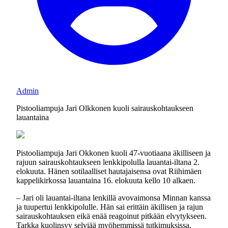
Admin
Pistooliampuja Jari Olkkonen kuoli sairauskohtaukseen
lauantaina
Pistooliampuja Jari Okkonen kuoli 47-vuotiaana äkilliseen ja
rajuun sairauskohtaukseen lenkkipolulla lauantai-iltana 2.
elokuuta. Hänen sotilaalliset hautajaisensa ovat Riihimäen
kappelikirkossa lauantaina 16. elokuuta kello 10 alkaen.
– Jari oli lauantai-iltana lenkillä avovaimonsa Minnan kanssa
ja tuupertui lenkkipolulle. Hän sai erittäin äkillisen ja rajun
sairauskohtauksen eikä enää reagoinut pitkään elvytykseen.
Tarkka kuolinsyy selviää myöhemmissä tutkimuksissa,