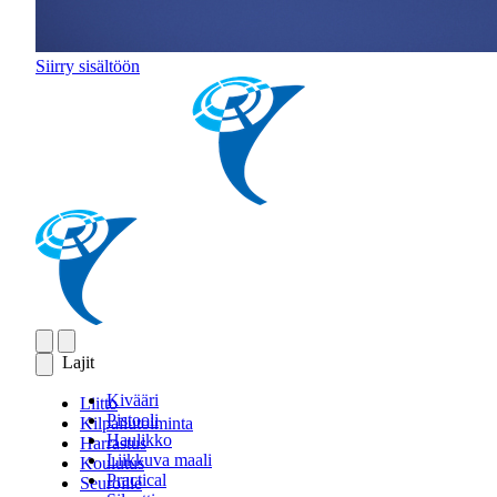
Siirry sisältöön
Lajit
Kivääri
Liitto
Pistooli
Kilpailutoiminta
Haulikko
Harrastus
Liikkuva maali
Koulutus
Practical
Seuroille