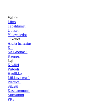
Valikko
Liitto
Tapahtumat
Uutiset
Yhteystiedot
Oikotiet
Aloita harrastus
Kiti
SAL-portaali
Kauppa
Lajit
Kivääri
Pistooli
Haulikko
Liikkuva maali
Practical
Siluetti
Kasa-ammunta
Mustaruuti
PRS