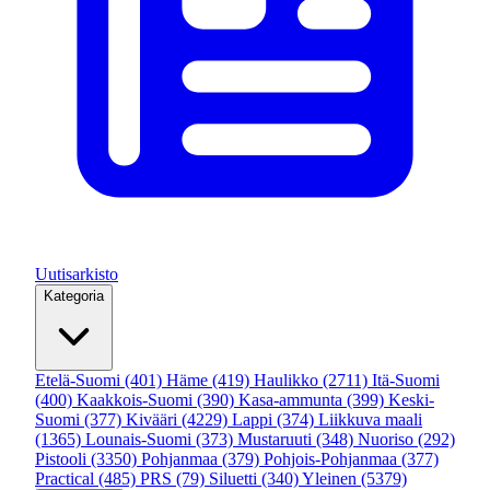
Uutisarkisto
Kategoria
Etelä-Suomi
(401)
Häme
(419)
Haulikko
(2711)
Itä-Suomi
(400)
Kaakkois-Suomi
(390)
Kasa-ammunta
(399)
Keski-
Suomi
(377)
Kivääri
(4229)
Lappi
(374)
Liikkuva maali
(1365)
Lounais-Suomi
(373)
Mustaruuti
(348)
Nuoriso
(292)
Pistooli
(3350)
Pohjanmaa
(379)
Pohjois-Pohjanmaa
(377)
Practical
(485)
PRS
(79)
Siluetti
(340)
Yleinen
(5379)