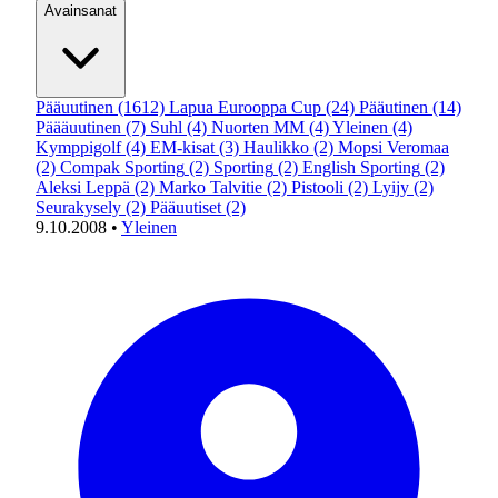
Avainsanat
Pääuutinen
(1612)
Lapua Eurooppa Cup
(24)
Pääutinen
(14)
Päääuutinen
(7)
Suhl
(4)
Nuorten MM
(4)
Yleinen
(4)
Kymppigolf
(4)
EM-kisat
(3)
Haulikko
(2)
Mopsi Veromaa
(2)
Compak Sporting
(2)
Sporting
(2)
English Sporting
(2)
Aleksi Leppä
(2)
Marko Talvitie
(2)
Pistooli
(2)
Lyijy
(2)
Seurakysely
(2)
Pääuutiset
(2)
9.10.2008
•
Yleinen